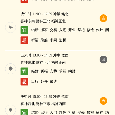
戊午时 11:00 - 12:59 冲鼠 煞北
吉
喜神东南 财神正北 福神正北
午
宜
结婚
搬家
交易
入宅
开业
祭祀
修造
作灶
酬
神
斋醮
忌
祈福
乘船
求嗣
造桥
己未时 13:00 - 14:59 冲牛 煞西
凶
喜神东北 财神正北 福神正南
未
宜
结婚
祈福
安葬
求嗣
纳财
忌
出行
赴任
修造
庚申时 15:00 - 16:59 冲虎 煞南
吉
喜神西北 财神正东 福神西南
申
宜
结婚
出行
入宅
赴任
祈福
安葬
祭祀
酬神
纳