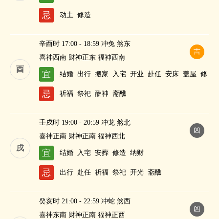
财
忌
动土
修造
辛酉时 17:00 - 18:59 冲兔 煞东
吉
喜神西南 财神正东 福神西南
酉
宜
结婚
出行
搬家
入宅
开业
赴任
安床
盖屋
修
造
作灶
求嗣
纳财
忌
祈福
祭祀
酬神
斋醮
壬戌时 19:00 - 20:59 冲龙 煞北
凶
喜神正南 财神正南 福神西北
戌
宜
结婚
入宅
安葬
修造
纳财
忌
出行
赴任
祈福
祭祀
开光
斋醮
癸亥时 21:00 - 22:59 冲蛇 煞西
凶
喜神东南 财神正南 福神正西