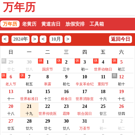
万年历
万年历
老黄历
黄道吉日
放假安排
工具箱
<
>
<
>
2024年
10月
返回今日
日
一
二
三
四
五
六
班
休
休
休
休
休
29
30
1
2
3
4
5
廿七
廿八
国庆节
三十
初一
世界动物日
初三
休
休
班
6
7
8
9
10
11
12
老人节
初五
寒露
初七
辛亥革命纪
重阳节
初十
13
14
15
16
17
18
19
念日
十一
世界标准日
十三
粮食日
世界消除贫
十六
十七
20
21
22
23
24
25
26
困日
十八
十九
世界传统医
霜降
联合国日
廿三
廿四
27
28
29
30
31
1
2
药日
廿五
廿六
廿七
廿八
万圣节
初一
初二