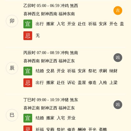
乙卯时 05:00 - 06:59 冲鸡 煞西
吉
喜神西北 财神西南 福神东南
卯
宜
出行
搬家
入宅
开业
赴任
祈福
安床
开仓
盖
屋
祭祀
修造
酬神
纳财
忌
无
丙辰时 07:00 - 08:59 冲狗 煞南
凶
喜神西南 财神正西 福神正东
辰
宜
结婚
交易
开业
祈福
安床
祭祀
求嗣
纳财
忌
出行
搬家
赴任
诉讼
盖屋
修造
入殓
上梁
丁巳时 09:00 - 10:59 冲猪 煞东
凶
喜神正南 财神正西 福神正东
巳
宜
结婚
搬家
入宅
开业
忌
祈福
安葬
祭祀
修造
酬神
开光
斋醮