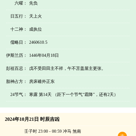
六曜：
先负
日五行：
天上火
十二神：
成执位
儒略日：
2460610.5
伊斯兰历：
1446年04月18日
彭祖百忌：
戊不受田田主不祥，午不苫盖屋主更张。
胎神占方：
房床碓外正东
24节气：
寒露 第14天 （距下一个节气“霜降”，还有2天）
2024年10月21日 时辰吉凶
壬子时 23:00 - 00:59 冲马 煞南