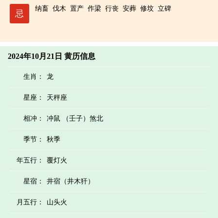
纳畜
伐木
置产
作梁
行丧
安葬
修坟
立碑
忌
2024年10月21日 黄历信息
生肖：
龙
星座：
天秤座
相冲：
冲鼠 （壬子）煞北
季节：
秋季
年五行：
覆灯火
星宿：
井宿（井木犴）
月五行：
山头火