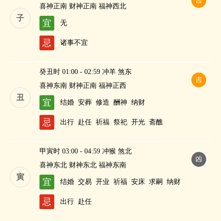
吉
喜神正南 财神正南 福神西北
子
宜
无
忌
诸事不宜
癸丑时 01:00 - 02:59 冲羊 煞东
吉
喜神东南 财神正南 福神正西
丑
宜
结婚
安葬
修造
酬神
纳财
忌
出行
赴任
祈福
祭祀
开光
斋醮
甲寅时 03:00 - 04:59 冲猴 煞北
凶
喜神东北 财神东北 福神东南
寅
宜
结婚
交易
开业
祈福
安床
求嗣
纳财
忌
出行
赴任