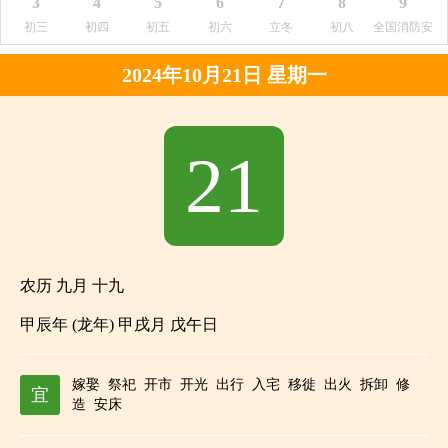
3
4
5
6
7
8
9
初三
初四
初五
初六
立冬
初八
全国消防安
全宣传教育
2024年10月21日 星期一
日
21
农历 九月 十九
甲辰年 (龙年) 甲戌月 戊午日
嫁娶
祭祀
开市
开光
出行
入宅
移徙
出火
拆卸
修
宜
造
安床