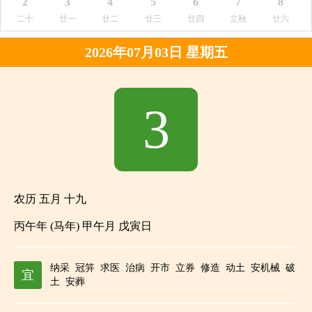
2
3
4
5
6
7
8
二十
廿一
廿二
廿三
廿四
立秋
廿六
2026年07月03日 星期五
3
农历 五月 十九
丙午年 (马年) 甲午月 戊寅日
纳采
冠笄
求医
治病
开市
立券
修造
动土
安机械
破
宜
土
安葬