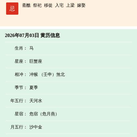
斋醮
祭祀
移徙
入宅
上梁
嫁娶
忌
2026年07月03日 黄历信息
生肖：
马
星座：
巨蟹座
相冲：
冲猴 （壬申）煞北
季节：
夏季
年五行：
天河水
星宿：
危宿（危月燕）
月五行：
沙中金