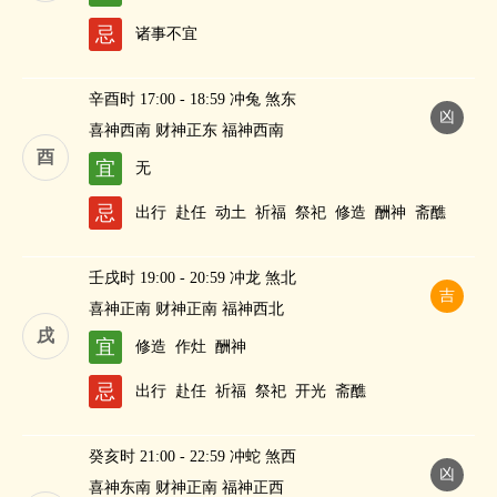
忌
诸事不宜
辛酉时 17:00 - 18:59 冲兔 煞东
凶
喜神西南 财神正东 福神西南
酉
宜
无
忌
出行
赴任
动土
祈福
祭祀
修造
酬神
斋醮
壬戌时 19:00 - 20:59 冲龙 煞北
吉
喜神正南 财神正南 福神西北
戌
宜
修造
作灶
酬神
忌
出行
赴任
祈福
祭祀
开光
斋醮
癸亥时 21:00 - 22:59 冲蛇 煞西
凶
喜神东南 财神正南 福神正西