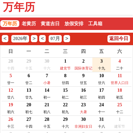
万年历
万年历
老黄历
黄道吉日
放假安排
工具箱
<
>
<
>
2026年
07月
返回今日
日
一
二
三
四
五
六
28
29
30
1
2
3
4
十四
十五
十六
建党节
国际体育记
十九
二十
5
6
7
8
9
10
11
者日
廿一
廿二
小暑
廿四
廿五
廿六
世界人口日
12
13
14
15
16
17
18
廿八
廿九
初一
初二
初三
初四
初五
19
20
21
22
23
24
25
初六
初七
初八
初九
大暑
十一
十二
26
27
28
29
30
31
1
十三
十四
十五
十六
非洲妇女日
十八
建军节