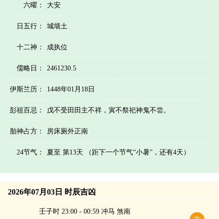
六曜：
大安
日五行：
城墙土
十二神：
成执位
儒略日：
2461230.5
伊斯兰历：
1448年01月18日
彭祖百忌：
戊不受田田主不祥，寅不祭祀神鬼不尝。
胎神占方：
房床厕外正南
24节气：
夏至 第13天 （距下一个节气“小暑”，还有4天）
2026年07月03日 时辰吉凶
壬子时 23:00 - 00:59 冲马 煞南