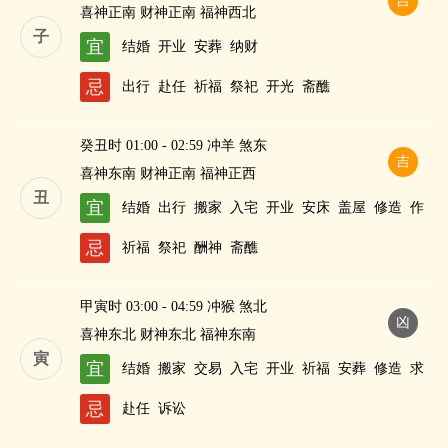
吉
喜神正南 财神正南 福神西北
子
宜
结婚
开业
安葬
纳财
忌
出行
赴任
祈福
祭祀
开光
斋醮
癸丑时 01:00 - 02:59 冲羊 煞东
吉
喜神东南 财神正南 福神正西
丑
宜
结婚
出行
搬家
入宅
开业
安床
盖屋
修造
作
灶
纳财
忌
祈福
祭祀
酬神
斋醮
甲寅时 03:00 - 04:59 冲猴 煞北
凶
喜神东北 财神东北 福神东南
寅
宜
结婚
搬家
交易
入宅
开业
祈福
安葬
修造
求
嗣
忌
赴任
诉讼