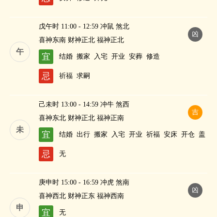
戊午时 11:00 - 12:59 冲鼠 煞北
凶
喜神东南 财神正北 福神正北
午
宜
结婚
搬家
入宅
开业
安葬
修造
忌
祈福
求嗣
己未时 13:00 - 14:59 冲牛 煞西
吉
喜神东北 财神正北 福神正南
未
宜
结婚
出行
搬家
入宅
开业
祈福
安床
开仓
盖
屋
祭祀
修造
酬神
纳财
忌
无
庚申时 15:00 - 16:59 冲虎 煞南
凶
喜神西北 财神正东 福神西南
申
宜
无