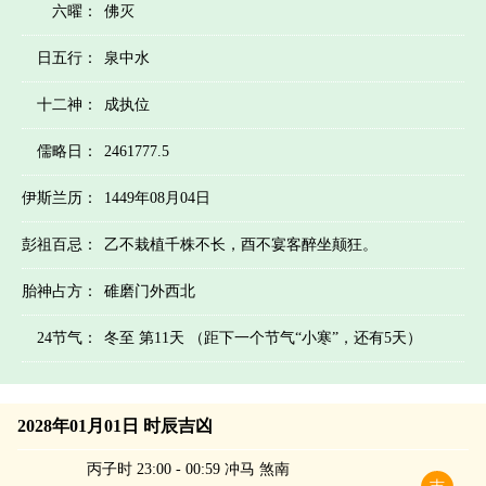
六曜：
佛灭
日五行：
泉中水
十二神：
成执位
儒略日：
2461777.5
伊斯兰历：
1449年08月04日
彭祖百忌：
乙不栽植千株不长，酉不宴客醉坐颠狂。
胎神占方：
碓磨门外西北
24节气：
冬至 第11天 （距下一个节气“小寒”，还有5天）
2028年01月01日 时辰吉凶
丙子时 23:00 - 00:59 冲马 煞南