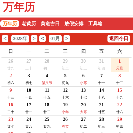
万年历
万年历
老黄历
黄道吉日
放假安排
工具箱
<
>
<
>
2028年
01月
返回今日
日
一
二
三
四
五
六
26
27
28
29
30
31
1
廿九
三十
初一
初二
初三
初四
元旦
2
3
4
5
6
7
8
初六
初七
腊八节
初九
小寒
十一
十二
9
10
11
12
13
14
15
十三
十四
十五
十六
十七
十八
十九
16
17
18
19
20
21
22
二十
廿一
廿二
小年
大寒
廿五
廿六
23
24
25
26
27
28
29
廿七
廿八
廿九
春节
初二
初三
初四