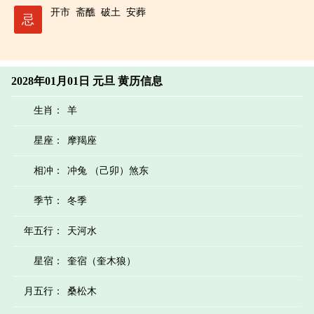
开市
斋醮
破土
安葬
忌
2028年01月01日 元旦 黄历信息
生肖：
羊
星座：
摩羯座
相冲：
冲兔 （己卯）煞东
季节：
冬季
年五行：
天河水
星宿：
奎宿（奎木狼）
月五行：
桑松木