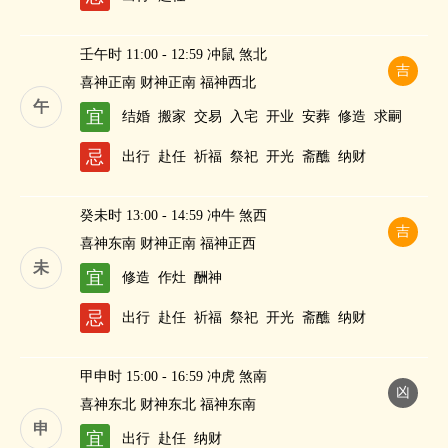
壬午时 11:00 - 12:59 冲鼠 煞北
吉
喜神正南 财神正南 福神西北
午
宜
结婚
搬家
交易
入宅
开业
安葬
修造
求嗣
忌
出行
赴任
祈福
祭祀
开光
斋醮
纳财
癸未时 13:00 - 14:59 冲牛 煞西
吉
喜神东南 财神正南 福神正西
未
宜
修造
作灶
酬神
忌
出行
赴任
祈福
祭祀
开光
斋醮
纳财
甲申时 15:00 - 16:59 冲虎 煞南
凶
喜神东北 财神东北 福神东南
申
宜
出行
赴任
纳财