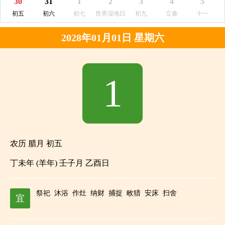
30
31
1
2
3
4
5
初五
初六
初七
世界湿地日
初九
立春
十一
2028年01月01日 星期六
1
农历 腊月 初五
丁未年 (羊年) 壬子月 乙酉日
祭祀
沐浴
作灶
纳财
捕捉
畋猎
安床
扫舍
宜