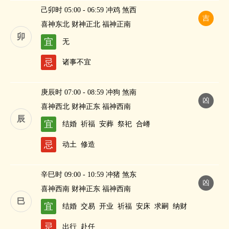
己卯时 05:00 - 06:59 冲鸡 煞西
吉
喜神东北 财神正北 福神正南
卯
宜
无
忌
诸事不宜
庚辰时 07:00 - 08:59 冲狗 煞南
凶
喜神西北 财神正东 福神西南
辰
宜
结婚
祈福
安葬
祭祀
合嵴
忌
动土
修造
辛巳时 09:00 - 10:59 冲猪 煞东
凶
喜神西南 财神正东 福神西南
巳
宜
结婚
交易
开业
祈福
安床
求嗣
纳财
忌
出行
赴任