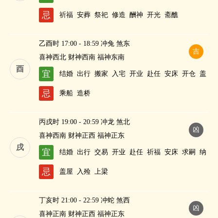
忌
祈福
安葬
祭祀
修造
酬神
开光
斋醮
乙酉时 17:00 - 18:59 冲兔 煞东
吉
喜神西北 财神西南 福神东南
酉
宜
结婚
出行
搬家
入宅
开业
赴任
安床
开仓
盖
屋
修造
纳财
忌
乘船
造桥
丙戌时 19:00 - 20:59 冲龙 煞北
凶
喜神西南 财神正西 福神正东
戌
宜
结婚
出行
交易
开业
赴任
祈福
安床
求嗣
纳
财
忌
盖屋
入殓
上梁
丁亥时 21:00 - 22:59 冲蛇 煞西
凶
喜神正南 财神正西 福神正东