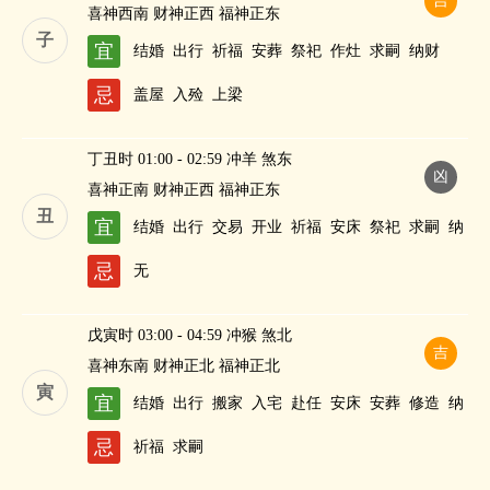
吉
喜神西南 财神正西 福神正东
子
宜
结婚
出行
祈福
安葬
祭祀
作灶
求嗣
纳财
忌
盖屋
入殓
上梁
丁丑时 01:00 - 02:59 冲羊 煞东
凶
喜神正南 财神正西 福神正东
丑
宜
结婚
出行
交易
开业
祈福
安床
祭祀
求嗣
纳
财
忌
无
戊寅时 03:00 - 04:59 冲猴 煞北
吉
喜神东南 财神正北 福神正北
寅
宜
结婚
出行
搬家
入宅
赴任
安床
安葬
修造
纳
财
忌
祈福
求嗣