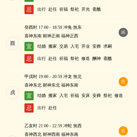
忌
出行
赴任
祈福
祭祀
开光
斋醮
癸酉时 17:00 - 18:59 冲兔 煞东
凶
喜神东南 财神正南 福神正西
酉
宜
结婚
搬家
交易
入宅
开业
安葬
求嗣
忌
出行
赴任
祈福
祭祀
修造
酬神
斋醮
甲戌时 19:00 - 20:59 冲龙 煞北
吉
喜神东北 财神东北 福神东南
戌
宜
结婚
搬家
入宅
祈福
安床
安葬
祭祀
修造
忌
出行
赴任
乙亥时 21:00 - 22:59 冲蛇 煞西
吉
喜神西北 财神西南 福神东南