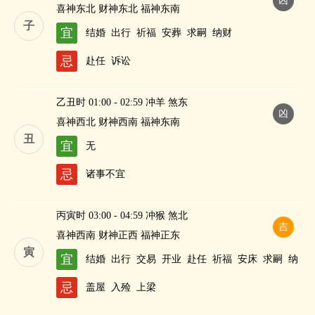
凶
喜神东北 财神东北 福神东南
子
宜
结婚
出行
祈福
安葬
求嗣
纳财
忌
赴任
诉讼
乙丑时 01:00 - 02:59 冲羊 煞东
凶
喜神西北 财神西南 福神东南
丑
宜
无
忌
诸事不宜
丙寅时 03:00 - 04:59 冲猴 煞北
吉
喜神西南 财神正西 福神正东
寅
宜
结婚
出行
交易
开业
赴任
祈福
安床
求嗣
纳
财
忌
盖屋
入殓
上梁