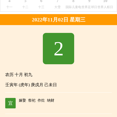
4
5
6
7
8
9
10
日
日
十一
十二
十三
大雪
国际儿童电
世界足球日
世界人权日
视日
2022年11月02日 星期三
2
农历 十月 初九
壬寅年 (虎年) 庚戌月 己未日
嫁娶
祭祀
作灶
纳财
宜