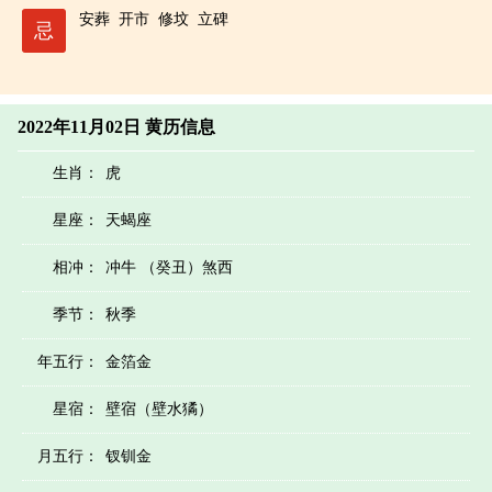
安葬
开市
修坟
立碑
忌
2022年11月02日 黄历信息
生肖：
虎
星座：
天蝎座
相冲：
冲牛 （癸丑）煞西
季节：
秋季
年五行：
金箔金
星宿：
壁宿（壁水獝）
月五行：
钗钏金