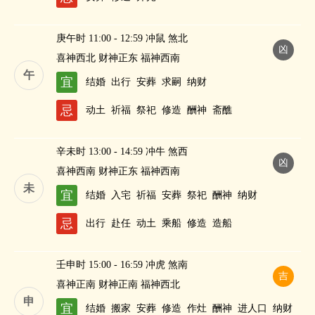
庚午时 11:00 - 12:59 冲鼠 煞北
凶
喜神西北 财神正东 福神西南
午
宜
结婚
出行
安葬
求嗣
纳财
忌
动土
祈福
祭祀
修造
酬神
斋醮
辛未时 13:00 - 14:59 冲牛 煞西
凶
喜神西南 财神正东 福神西南
未
宜
结婚
入宅
祈福
安葬
祭祀
酬神
纳财
忌
出行
赴任
动土
乘船
修造
造船
壬申时 15:00 - 16:59 冲虎 煞南
吉
喜神正南 财神正南 福神西北
申
宜
结婚
搬家
安葬
修造
作灶
酬神
进人口
纳财