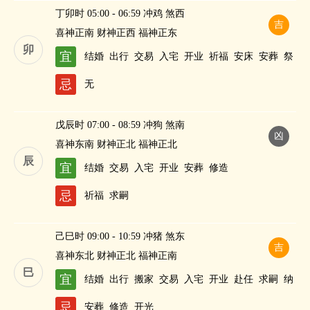
丁卯时 05:00 - 06:59 冲鸡 煞西
吉
喜神正南 财神正西 福神正东
卯
宜
结婚
出行
交易
入宅
开业
祈福
安床
安葬
祭
祀
修造
求嗣
纳财
忌
无
戊辰时 07:00 - 08:59 冲狗 煞南
凶
喜神东南 财神正北 福神正北
辰
宜
结婚
交易
入宅
开业
安葬
修造
忌
祈福
求嗣
己巳时 09:00 - 10:59 冲猪 煞东
吉
喜神东北 财神正北 福神正南
巳
宜
结婚
出行
搬家
交易
入宅
开业
赴任
求嗣
纳
财
忌
安葬
修造
开光