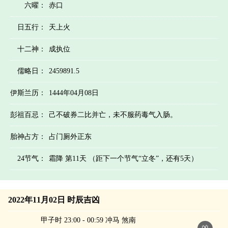
六曜：
赤口
日五行：
天上火
十二神：
成执位
儒略日：
2459891.5
伊斯兰历：
1444年04月08日
彭祖百忌：
己不破券二比并亡，未不服药毒气入肠。
胎神占方：
占门厕外正东
24节气：
霜降 第11天 （距下一个节气“立冬”，还有5天）
2022年11月02日 时辰吉凶
甲子时 23:00 - 00:59 冲马 煞南