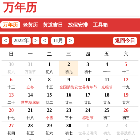
万年历
万年历
老黄历
黄道吉日
放假安排
工具箱
<
>
<
>
2022年
11月
返回今日
日
一
二
三
四
五
六
30
31
1
2
3
4
5
初六
万圣节
初八
初九
初十
十一
十二
6
7
8
9
10
11
12
十三
立冬
十五
全国消防安
世界青年节
光棍节
十九
13
14
15
16
17
18
19
全宣传教育
日
二十
世界糖尿病
廿二
廿三
廿四
廿五
廿六
20
21
22
23
24
25
26
日
廿七
廿八
小雪
三十
感恩节
初二
初三
27
28
29
30
1
2
3
初四
初五
初六
初七
世界艾滋病
初九
世界残疾人