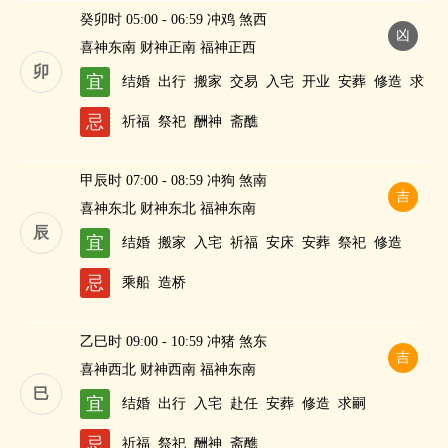
癸卯时 05:00 - 06:59 冲鸡 煞西
凶
喜神东南 财神正南 福神正西
卯
宜
结婚
出行
搬家
交易
入宅
开业
安葬
修造
求
嗣
纳财
忌
祈福
祭祀
酬神
斋醮
甲辰时 07:00 - 08:59 冲狗 煞南
吉
喜神东北 财神东北 福神东南
辰
宜
结婚
搬家
入宅
祈福
安床
安葬
祭祀
修造
忌
乘船
造桥
乙巳时 09:00 - 10:59 冲猪 煞东
吉
喜神西北 财神西南 福神东南
巳
宜
结婚
出行
入宅
赴任
安葬
修造
求嗣
忌
祈福
祭祀
酬神
斋醮