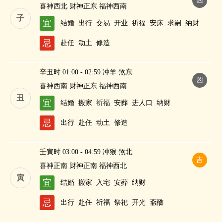
凶
喜神西北 财神正东 福神西南
子
宜
结婚
出行
交易
开业
祈福
安床
求嗣
纳财
忌
赴任
动土
修造
辛丑时 01:00 - 02:59 冲羊 煞东
凶
喜神西南 财神正东 福神西南
丑
宜
结婚
搬家
祈福
安葬
进人口
纳财
忌
出行
赴任
动土
修造
壬寅时 03:00 - 04:59 冲猴 煞北
吉
喜神正南 财神正南 福神西北
寅
宜
结婚
搬家
入宅
安葬
纳财
忌
出行
赴任
祈福
祭祀
开光
斋醮