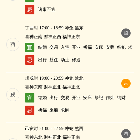
忌
诸事不宜
丁酉时 17:00 - 18:59 冲兔 煞东
凶
喜神正南 财神正西 福神正东
酉
宜
结婚
交易
入宅
开业
祈福
安床
安葬
祭祀
求
嗣
纳财
忌
出行
赴任
动土
修造
戊戌时 19:00 - 20:59 冲龙 煞北
吉
喜神东南 财神正北 福神正北
戌
宜
结婚
出行
交易
开业
安床
祭祀
作灶
纳财
忌
祈福
乘船
求嗣
己亥时 21:00 - 22:59 冲蛇 煞西
凶
喜神东北 财神正北 福神正南