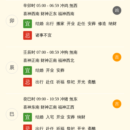
辛卯时 05:00 - 06:59 冲鸡 煞西
凶
喜神西南 财神正东 福神西南
卯
宜
结婚
出行
搬家
开业
赴任
安葬
修造
纳财
忌
诸事不宜
壬辰时 07:00 - 08:59 冲狗 煞南
吉
喜神正南 财神正南 福神西北
辰
宜
结婚
开业
安葬
忌
出行
赴任
祈福
祭祀
开光
斋醮
癸巳时 09:00 - 10:59 冲猪 煞东
吉
喜神东南 财神正南 福神正西
巳
宜
结婚
入宅
开业
安葬
纳财
忌
出行
赴任
祈福
祭祀
开光
斋醮