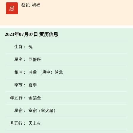
祭祀
祈福
忌
2023年07月07日 黄历信息
生肖：
兔
星座：
巨蟹座
相冲：
冲猴 （庚申）煞北
季节：
夏季
年五行：
金箔金
星宿：
室宿（室火猪）
月五行：
天上火