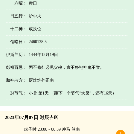
六曜：
赤口
日五行：
炉中火
十二神：
成执位
儒略日：
2460138.5
伊斯兰历：
1444年12月19日
彭祖百忌：
丙不修灶必见灾殃，寅不祭祀神鬼不尝。
胎神占方：
厨灶炉外正南
24节气：
小暑 第1天 （距下一个节气“大暑”，还有16天）
2023年07月07日 时辰吉凶
戊子时 23:00 - 00:59 冲马 煞南