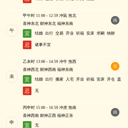
甲午时 11:00 - 12:59 冲鼠 煞北
凶
喜神东北 财神东北 福神东南
午
宜
结婚
出行
交易
开业
祈福
安床
求嗣
纳财
忌
诸事不宜
乙未时 13:00 - 14:59 冲牛 煞西
吉
喜神西北 财神西南 福神东南
未
宜
结婚
出行
搬家
入宅
开业
祈福
安床
开仓
盖
屋
祭祀
修造
求嗣
斋醮
忌
无
丙申时 15:00 - 16:59 冲虎 煞南
凶
喜神西南 财神正西 福神正东
申
宜
无