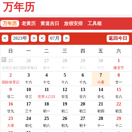
万年历
万年历
老黄历
黄道吉日
放假安排
工具箱
<
>
<
>
2023年
07月
返回今日
日
一
二
三
四
五
六
班
25
26
27
28
29
30
1
全国土地日
国际禁毒日
初十
十一
十二
十三
建党节
2
3
4
5
6
7
8
国际体育记
十六
十七
十八
十九
小暑
廿一
9
10
11
12
13
14
15
者日
廿二
廿三
世界人口日
廿五
廿六
廿七
廿八
16
17
18
19
20
21
22
廿九
三十
初一
初二
初三
初四
初五
23
24
25
26
27
28
29
大暑
初七
初八
初九
初十
十一
十二