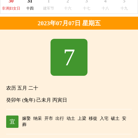
30
31
1
2
3
4
5
非洲妇女日
十四
建军节
十六
十七
十八
十九
2023年07月07日 星期五
7
农历 五月 二十
癸卯年 (兔年) 己未月 丙寅日
嫁娶
纳采
开市
出行
动土
上梁
移徙
入宅
破土
安
宜
葬