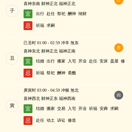
吉
喜神东南 财神正北 福神正北
子
宜
出行
赴任
祭祀
酬神
纳财
忌
祈福
求嗣
己丑时 01:00 - 02:59 冲羊 煞东
吉
喜神东北 财神正北 福神正南
丑
宜
结婚
出行
搬家
入宅
开业
赴任
安床
盖屋
修
造
作灶
进人口
纳财
忌
祈福
祭祀
酬神
斋醮
庚寅时 03:00 - 04:59 冲猴 煞北
凶
喜神西北 财神正东 福神西南
寅
宜
结婚
搬家
交易
入宅
开业
祈福
安葬
求嗣
忌
赴任
动土
诉讼
修造