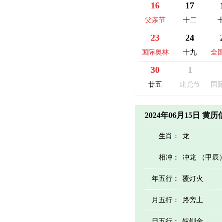
16
17
父亲节
十二
23
24
国际奥林
十九
全
匹克日
30
1
廿五
建党节
国
记
2024年06月15日 黄
生肖：
龙
相冲：
冲龙 （甲辰
年五行：
覆灯火
月五行：
路旁土
日五行：
钗钏金