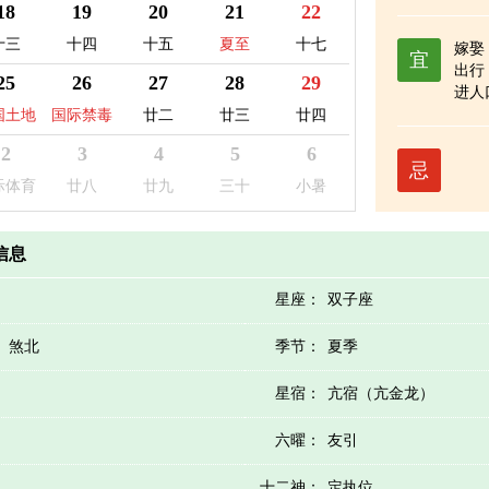
18
19
20
21
22
十三
十四
十五
夏至
十七
嫁娶
宜
出行
25
26
27
28
29
进人
匾
国土地
国际禁毒
廿二
廿三
廿四
殓
日
日
2
3
4
5
6
忌
际体育
廿八
廿九
三十
小暑
者日
历信息
星座：
双子座
）煞北
季节：
夏季
星宿：
亢宿（亢金龙）
六曜：
友引
十二神：
定执位