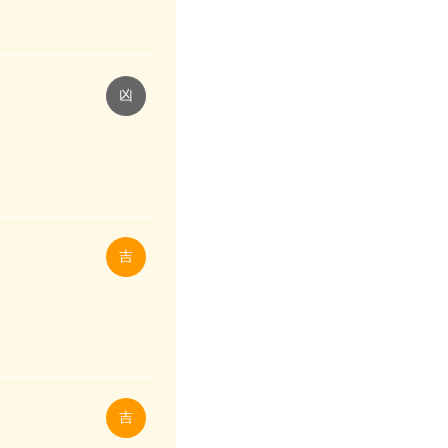
凶
吉
吉