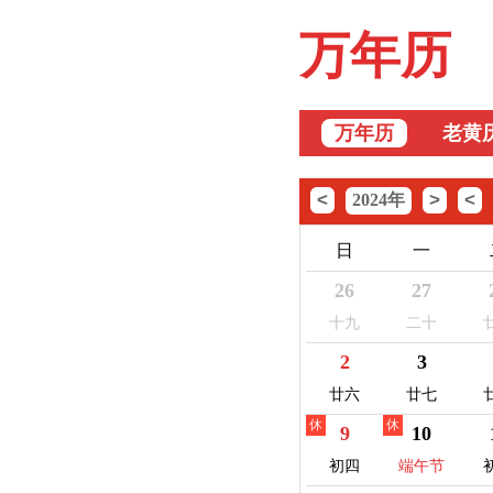
万年历
万年历
老黄
<
>
<
2024年
日
一
26
27
十九
二十
2
3
廿六
廿七
休
休
9
10
初四
端午节