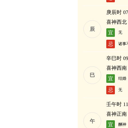
庚辰时 07:
喜神西北
辰
宜
无
忌
诸事
辛巳时 09:
喜神西南
巳
宜
结婚
忌
无
壬午时 11:
喜神正南
午
宜
酬神