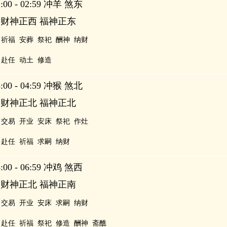
00 - 02:59 冲羊 煞东
 财神正西 福神正东
祈福
安葬
祭祀
酬神
纳财
赴任
动土
修造
00 - 04:59 冲猴 煞北
 财神正北 福神正北
交易
开业
安床
祭祀
作灶
赴任
祈福
求嗣
纳财
00 - 06:59 冲鸡 煞西
 财神正北 福神正南
交易
开业
安床
求嗣
纳财
赴任
祈福
祭祀
修造
酬神
斋醮