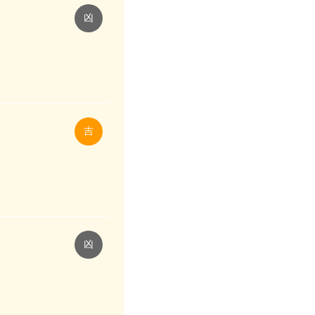
凶
吉
凶