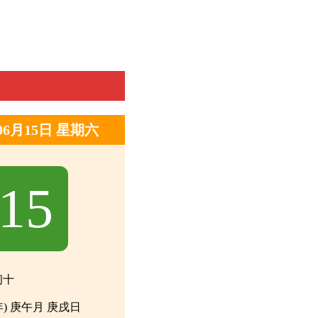
年06月15日 星期六
15
初十
年) 庚午月 庚戌日