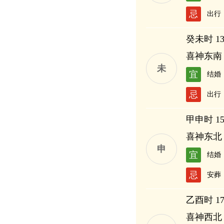
忌
出行
癸未时 13:
喜神东南
未
宜
结婚
忌
出行
甲申时 15:
喜神东北
申
宜
结婚
忌
安葬
乙酉时 17:
喜神西北