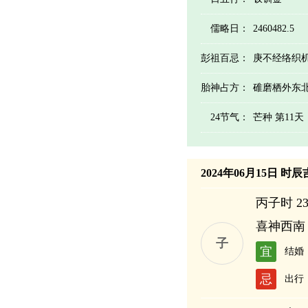
儒略日：
2460482.5
彭祖百忌：
庚不经络织
胎神占方：
碓磨栖外东
24节气：
芒种 第11
2024年06月15日 时
丙子时 23:
喜神西南
子
宜
结婚
忌
出行