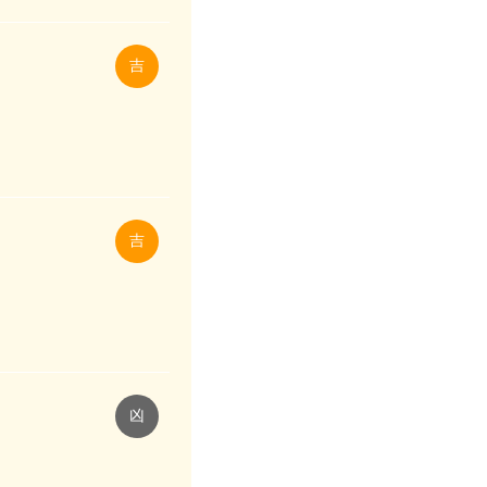
吉
吉
凶