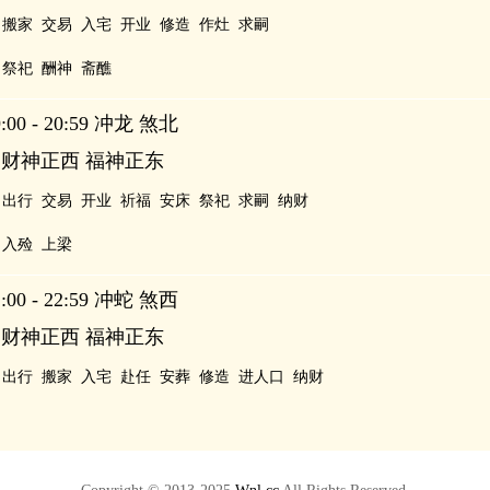
搬家
交易
入宅
开业
修造
作灶
求嗣
祭祀
酬神
斋醮
00 - 20:59 冲龙 煞北
 财神正西 福神正东
出行
交易
开业
祈福
安床
祭祀
求嗣
纳财
入殓
上梁
00 - 22:59 冲蛇 煞西
 财神正西 福神正东
出行
搬家
入宅
赴任
安葬
修造
进人口
纳财