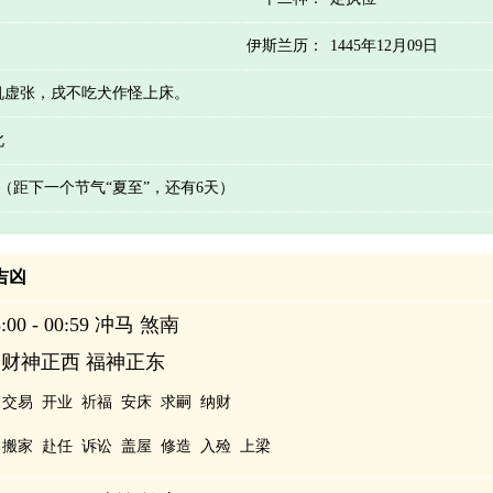
伊斯兰历：
1445年12月09日
机虚张，戌不吃犬作怪上床。
北
天 （距下一个节气“夏至”，还有6天）
辰吉凶
00 - 00:59 冲马 煞南
 财神正西 福神正东
交易
开业
祈福
安床
求嗣
纳财
搬家
赴任
诉讼
盖屋
修造
入殓
上梁