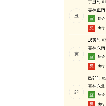
丁丑时 01:
喜神正南
丑
宜
结婚
忌
出行
戊寅时 03:
喜神东南
寅
宜
结婚
忌
出行
己卯时 05:
喜神东北
卯
宜
结婚
忌
出行