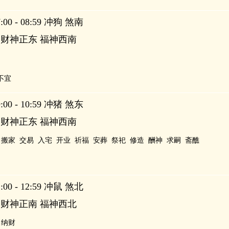
00 - 08:59 冲狗 煞南
 财神正东 福神西南
不宜
00 - 10:59 冲猪 煞东
 财神正东 福神西南
搬家
交易
入宅
开业
祈福
安葬
祭祀
修造
酬神
求嗣
斋醮
00 - 12:59 冲鼠 煞北
 财神正南 福神西北
纳财