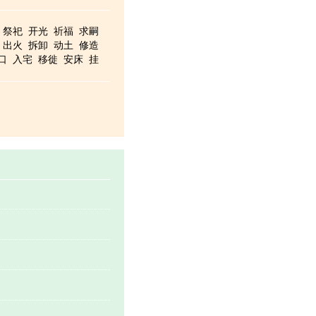
祭祀
开光
祈福
求嗣
出火
拆卸
动土
修造
口
入宅
移徙
安床
挂
交易
立券
栽种
纳畜
入
破土
启攒
安葬