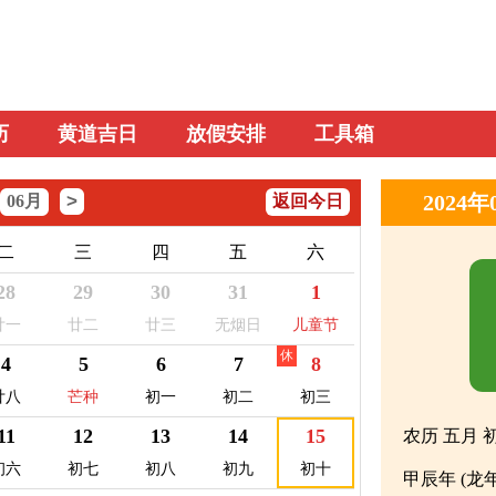
历
黄道吉日
放假安排
工具箱
>
2024
06月
返回今日
二
三
四
五
六
28
29
30
31
1
廿一
廿二
廿三
无烟日
儿童节
休
4
5
6
7
8
廿八
芒种
初一
初二
初三
11
12
13
14
15
农历 五月 
初六
初七
初八
初九
初十
甲辰年 (龙