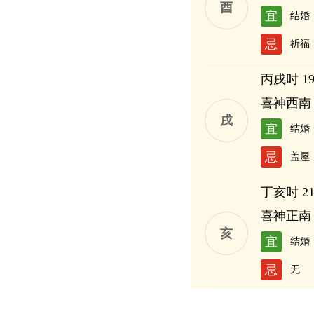
酉
宜
结婚
忌
祈福
丙戌时 19:
喜神西南
戌
宜
结婚
忌
盖屋
丁亥时 21:
喜神正南
亥
宜
结婚
忌
无