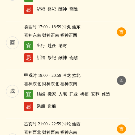
忌
祈福
祭祀
酬神
斋醮
癸酉时 17:00 - 18:59 冲兔 煞东
吉
喜神东南 财神正南 福神正西
酉
宜
出行
赴任
纳财
忌
祈福
祭祀
酬神
斋醮
甲戌时 19:00 - 20:59 冲龙 煞北
凶
喜神东北 财神东北 福神东南
戌
宜
结婚
搬家
入宅
开业
祈福
安葬
修造
忌
乘船
造船
乙亥时 21:00 - 22:59 冲蛇 煞西
吉
喜神西北 财神西南 福神东南