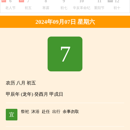
6
7
8
9
10
11
12
老人节
初五
寒露
初七
辛亥革命纪
重阳节
初十
念日
2024年09月07日 星期六
7
农历 八月 初五
甲辰年 (龙年) 癸酉月 甲戌日
祭祀
沐浴
赴任
出行
余事勿取
宜