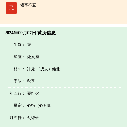
诸事不宜
忌
2024年09月07日 黄历信息
生肖：
龙
星座：
处女座
相冲：
冲龙 （戊辰）煞北
季节：
秋季
年五行：
覆灯火
星宿：
心宿（心月狐）
月五行：
剑锋金