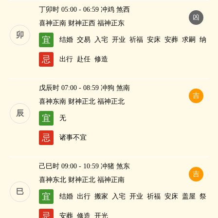
丁卯时 05:00 - 06:59 冲鸡 煞西
凶
喜神正南 财神正西 福神正东
卯
宜
结婚
交易
入宅
开业
祈福
安床
安葬
求嗣
纳
财
忌
出行
赴任
修造
戊辰时 07:00 - 08:59 冲狗 煞南
吉
喜神东南 财神正北 福神正北
辰
宜
无
忌
诸事不宜
己巳时 09:00 - 10:59 冲猪 煞东
吉
喜神东北 财神正北 福神正南
巳
宜
结婚
出行
搬家
入宅
开业
祈福
安床
盖屋
祭
祀
作灶
忌
安葬
修造
开光