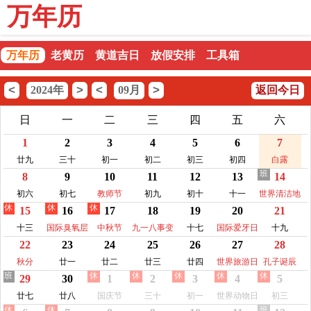
万年历
万年历
老黄历
黄道吉日
放假安排
工具箱
<
>
<
>
2024年
09月
返回今日
日
一
二
三
四
五
六
1
2
3
4
5
6
7
廿九
三十
初一
初二
初三
初四
白露
班
8
9
10
11
12
13
14
初六
初七
教师节
初九
初十
十一
世界清洁地
休
休
休
15
16
17
18
19
20
21
球日
十三
国际臭氧层
中秋节
九一八事变
十七
国际爱牙日
十九
22
23
24
25
26
27
28
保护日
纪念日
秋分
廿一
廿二
廿三
廿四
世界旅游日
孔子诞辰
班
休
休
休
休
休
29
30
1
2
3
4
5
廿七
廿八
国庆节
三十
初一
世界动物日
初三
休
休
班