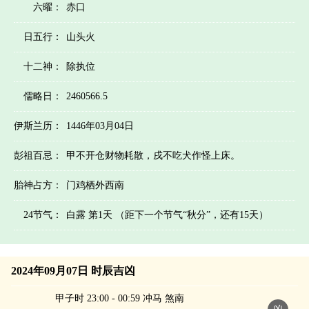
六曜：
赤口
日五行：
山头火
十二神：
除执位
儒略日：
2460566.5
伊斯兰历：
1446年03月04日
彭祖百忌：
甲不开仓财物耗散，戌不吃犬作怪上床。
胎神占方：
门鸡栖外西南
24节气：
白露 第1天 （距下一个节气“秋分”，还有15天）
2024年09月07日 时辰吉凶
甲子时 23:00 - 00:59 冲马 煞南