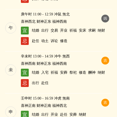
庚午时 11:00 - 12:59 冲鼠 煞北
凶
喜神西北 财神正东 福神西南
午
宜
结婚
出行
交易
开业
祈福
安床
求嗣
纳财
忌
赴任
动土
诉讼
修造
辛未时 13:00 - 14:59 冲牛 煞西
吉
喜神西南 财神正东 福神西南
未
宜
结婚
入宅
祈福
安葬
祭祀
修造
酬神
纳财
忌
出行
赴任
壬申时 15:00 - 16:59 冲虎 煞南
吉
喜神正南 财神正南 福神西北
申
宜
结婚
出行
开业
赴任
安葬
纳财