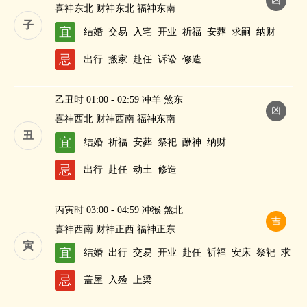
凶
喜神东北 财神东北 福神东南
子
宜
结婚
交易
入宅
开业
祈福
安葬
求嗣
纳财
忌
出行
搬家
赴任
诉讼
修造
乙丑时 01:00 - 02:59 冲羊 煞东
凶
喜神西北 财神西南 福神东南
丑
宜
结婚
祈福
安葬
祭祀
酬神
纳财
忌
出行
赴任
动土
修造
丙寅时 03:00 - 04:59 冲猴 煞北
吉
喜神西南 财神正西 福神正东
寅
宜
结婚
出行
交易
开业
赴任
祈福
安床
祭祀
求
嗣
纳财
忌
盖屋
入殓
上梁