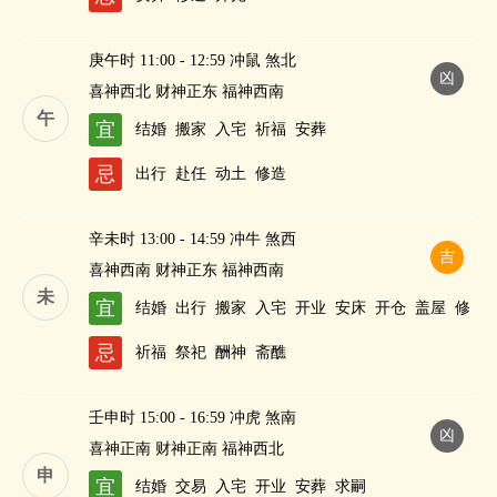
庚午时 11:00 - 12:59 冲鼠 煞北
凶
喜神西北 财神正东 福神西南
午
宜
结婚
搬家
入宅
祈福
安葬
忌
出行
赴任
动土
修造
辛未时 13:00 - 14:59 冲牛 煞西
吉
喜神西南 财神正东 福神西南
未
宜
结婚
出行
搬家
入宅
开业
安床
开仓
盖屋
修
造
纳财
忌
祈福
祭祀
酬神
斋醮
壬申时 15:00 - 16:59 冲虎 煞南
凶
喜神正南 财神正南 福神西北
申
宜
结婚
交易
入宅
开业
安葬
求嗣