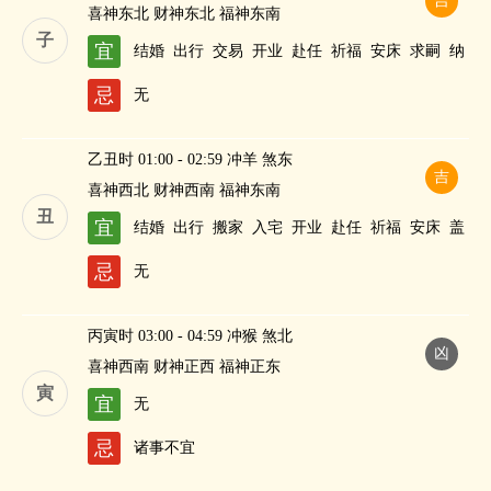
吉
喜神东北 财神东北 福神东南
子
宜
结婚
出行
交易
开业
赴任
祈福
安床
求嗣
纳
财
忌
无
乙丑时 01:00 - 02:59 冲羊 煞东
吉
喜神西北 财神西南 福神东南
丑
宜
结婚
出行
搬家
入宅
开业
赴任
祈福
安床
盖
屋
安葬
修造
作灶
求嗣
纳财
忌
无
丙寅时 03:00 - 04:59 冲猴 煞北
凶
喜神西南 财神正西 福神正东
寅
宜
无
忌
诸事不宜