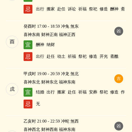
忌
出行
搬家
赴任
诉讼
祈福
祭祀
修造
酬神
斋
醮
癸酉时 17:00 - 18:59 冲兔 煞东
凶
喜神东南 财神正南 福神正西
酉
宜
酬神
纳财
忌
出行
赴任
动土
祈福
祭祀
修造
开光
斋醮
甲戌时 19:00 - 20:59 冲龙 煞北
吉
喜神东北 财神东北 福神东南
戌
宜
结婚
出行
搬家
赴任
祈福
安葬
祭祀
修造
作
灶
酬神
进人口
斋醮
纳财
忌
无
乙亥时 21:00 - 22:59 冲蛇 煞西
凶
喜神西北 财神西南 福神东南