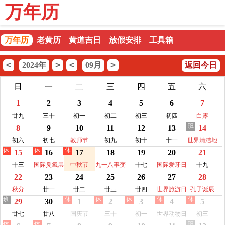
万年历
万年历
老黄历
黄道吉日
放假安排
工具箱
<
>
<
>
2024年
09月
返回今日
日
一
二
三
四
五
六
1
2
3
4
5
6
7
廿九
三十
初一
初二
初三
初四
白露
班
8
9
10
11
12
13
14
初六
初七
教师节
初九
初十
十一
世界清洁地
休
休
休
15
16
17
18
19
20
21
球日
十三
国际臭氧层
中秋节
九一八事变
十七
国际爱牙日
十九
22
23
24
25
26
27
28
保护日
纪念日
秋分
廿一
廿二
廿三
廿四
世界旅游日
孔子诞辰
班
休
休
休
休
休
29
30
1
2
3
4
5
廿七
廿八
国庆节
三十
初一
世界动物日
初三
休
休
班