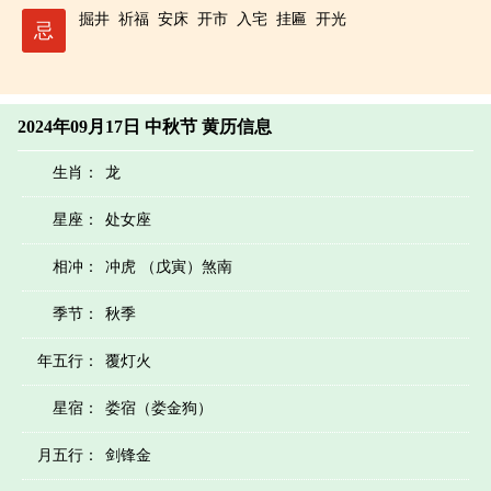
掘井
祈福
安床
开市
入宅
挂匾
开光
忌
2024年09月17日 中秋节 黄历信息
生肖：
龙
星座：
处女座
相冲：
冲虎 （戊寅）煞南
季节：
秋季
年五行：
覆灯火
星宿：
娄宿（娄金狗）
月五行：
剑锋金