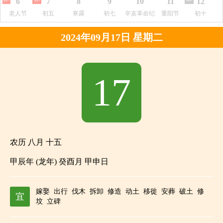
6
7
8
9
10
11
12
老人节
初五
寒露
初七
辛亥革命纪
重阳节
初十
念日
2024年09月17日 星期二
17
农历 八月 十五
甲辰年 (龙年) 癸酉月 甲申日
嫁娶
出行
伐木
拆卸
修造
动土
移徙
安葬
破土
修
宜
坟
立碑