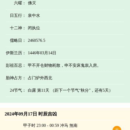
六曜：
佛灭
日五行：
泉中水
十二神：
闭执位
儒略日：
2460576.5
伊斯兰历：
1446年03月14日
彭祖百忌：
甲不开仓财物耗散，申不安床鬼祟入房。
胎神占方：
占门炉外西北
24节气：
白露 第11天 （距下一个节气“秋分”，还有5天）
2024年09月17日 时辰吉凶
甲子时 23:00 - 00:59 冲马 煞南