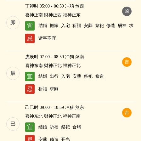
丁卯时 05:00 - 06:59 冲鸡 煞西
凶
喜神正南 财神正西 福神正东
卯
宜
结婚
搬家
入宅
祈福
安葬
祭祀
修造
酬神
求
嗣
斋醮
忌
诸事不宜
戊辰时 07:00 - 08:59 冲狗 煞南
吉
喜神东南 财神正北 福神正北
辰
宜
结婚
出行
入宅
安葬
祭祀
修造
忌
祈福
求嗣
己巳时 09:00 - 10:59 冲猪 煞东
吉
喜神东北 财神正北 福神正南
巳
宜
结婚
祈福
祭祀
合嵴
忌
安葬
修造
开光