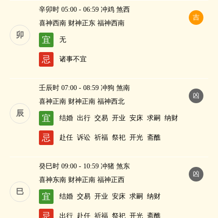
辛卯时 05:00 - 06:59 冲鸡 煞西
吉
喜神西南 财神正东 福神西南
卯
宜
无
忌
诸事不宜
壬辰时 07:00 - 08:59 冲狗 煞南
凶
喜神正南 财神正南 福神西北
辰
宜
结婚
出行
交易
开业
安床
求嗣
纳财
忌
赴任
诉讼
祈福
祭祀
开光
斋醮
癸巳时 09:00 - 10:59 冲猪 煞东
凶
喜神东南 财神正南 福神正西
巳
宜
结婚
交易
开业
安床
求嗣
纳财
忌
出行
赴任
祈福
祭祀
开光
斋醮