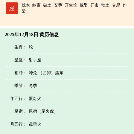
伐木
纳畜
破土
安葬
开生坟
嫁娶
开市
动土
交易
作
忌
梁
2025年12月18日 黄历信息
生肖：
蛇
星座：
射手座
相冲：
冲兔 （乙卯）煞东
季节：
冬季
年五行：
覆灯火
星宿：
尾宿（尾火虎）
月五行：
霹雷火