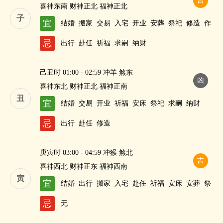
吉
喜神东南 财神正北 福神正北
子
宜
结婚
搬家
交易
入宅
开业
安葬
祭祀
修造
作
灶
酬神
斋醮
忌
出行
赴任
祈福
求嗣
纳财
己丑时 01:00 - 02:59 冲羊 煞东
凶
喜神东北 财神正北 福神正南
丑
宜
结婚
交易
开业
祈福
安床
祭祀
求嗣
纳财
忌
出行
赴任
修造
庚寅时 03:00 - 04:59 冲猴 煞北
吉
喜神西北 财神正东 福神西南
寅
宜
结婚
出行
搬家
入宅
赴任
祈福
安床
安葬
祭
祀
修造
纳财
忌
无