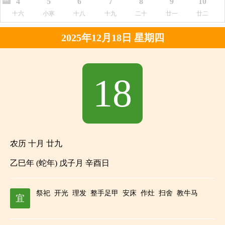
4
5
6
7
8
9
10
十六
小寒
十八
十九
二十
廿一
廿二
2025年12月18日 星期四
18
农历 十月 廿九
乙巳年 (蛇年) 戊子月 辛酉日
祭祀
开光
理发
整手足甲
安床
作灶
扫舍
教牛马
宜