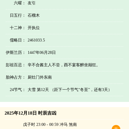
六曜：
友引
日五行：
石榴木
十二神：
开执位
儒略日：
2461033.5
伊斯兰历：
1447年06月28日
彭祖百忌：
辛不合酱主人不尝，酉不宴客醉坐颠狂。
胎神占方：
厨灶门外东南
24节气：
大雪 第12天 （距下一个节气“冬至”，还有3天）
2025年12月18日 时辰吉凶
戊子时 23:00 - 00:59 冲马 煞南