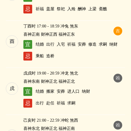
忌
祈福
盖屋
祭祀
入殓
酬神
上梁
斋醮
丁酉时 17:00 - 18:59 冲兔 煞东
吉
喜神正南 财神正西 福神正东
酉
宜
结婚
出行
入宅
祈福
安葬
修造
求嗣
纳财
忌
乘船
造桥
戊戌时 19:00 - 20:59 冲龙 煞北
凶
喜神东南 财神正北 福神正北
戌
宜
结婚
搬家
安葬
进人口
纳财
忌
出行
赴任
祈福
求嗣
己亥时 21:00 - 22:59 冲蛇 煞西
凶
喜神东北 财神正北 福神正南