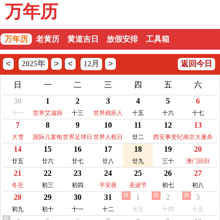
万年历
万年历
老黄历
黄道吉日
放假安排
工具箱
<
>
<
>
2025年
12月
返回今日
日
一
二
三
四
五
六
30
1
2
3
4
5
6
十一
世界艾滋病
十三
世界残疾人
十五
十六
十七
7
8
9
10
11
12
13
日
日
大雪
国际儿童电
世界足球日
世界人权日
廿二
西安事变纪
南京大屠杀
14
15
16
17
18
19
20
视日
念日
纪念日
廿五
廿六
廿七
廿八
廿九
三十
澳门回归
21
22
23
24
25
26
27
冬至
初三
初四
平安夜
圣诞节
初七
初八
休
休
休
28
29
30
31
1
2
3
初九
初十
十一
十二
元旦
十四
十五
班