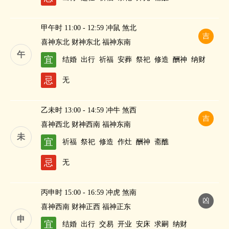
甲午时 11:00 - 12:59 冲鼠 煞北
吉
喜神东北 财神东北 福神东南
午
宜
结婚
出行
祈福
安葬
祭祀
修造
酬神
纳财
忌
无
乙未时 13:00 - 14:59 冲牛 煞西
吉
喜神西北 财神西南 福神东南
未
宜
祈福
祭祀
修造
作灶
酬神
斋醮
忌
无
丙申时 15:00 - 16:59 冲虎 煞南
凶
喜神西南 财神正西 福神正东
申
宜
结婚
出行
交易
开业
安床
求嗣
纳财