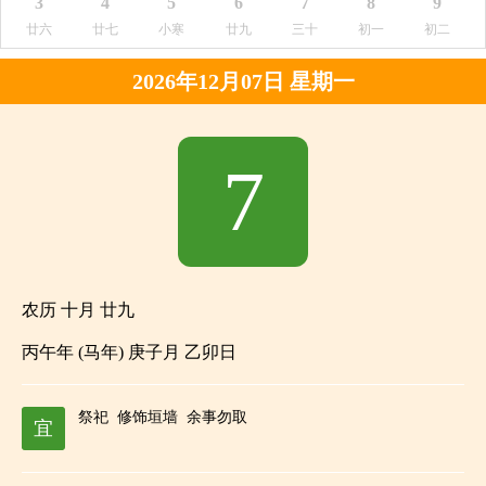
3
4
5
6
7
8
9
廿六
廿七
小寒
廿九
三十
初一
初二
2026年12月07日 星期一
7
农历 十月 廿九
丙午年 (马年) 庚子月 乙卯日
祭祀
修饰垣墙
余事勿取
宜