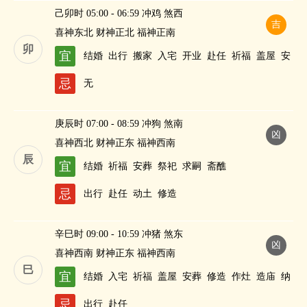
己卯时 05:00 - 06:59 冲鸡 煞西
吉
喜神东北 财神正北 福神正南
卯
宜
结婚
出行
搬家
入宅
开业
赴任
祈福
盖屋
安
葬
修造
求嗣
纳财
忌
无
庚辰时 07:00 - 08:59 冲狗 煞南
凶
喜神西北 财神正东 福神西南
辰
宜
结婚
祈福
安葬
祭祀
求嗣
斋醮
忌
出行
赴任
动土
修造
辛巳时 09:00 - 10:59 冲猪 煞东
凶
喜神西南 财神正东 福神西南
巳
宜
结婚
入宅
祈福
盖屋
安葬
修造
作灶
造庙
纳
财
忌
出行
赴任