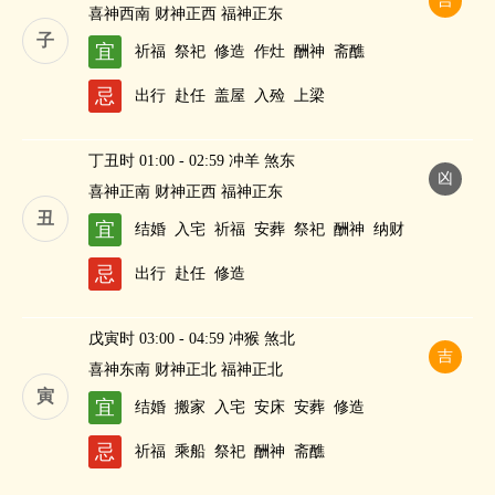
吉
喜神西南 财神正西 福神正东
子
宜
祈福
祭祀
修造
作灶
酬神
斋醮
忌
出行
赴任
盖屋
入殓
上梁
丁丑时 01:00 - 02:59 冲羊 煞东
凶
喜神正南 财神正西 福神正东
丑
宜
结婚
入宅
祈福
安葬
祭祀
酬神
纳财
忌
出行
赴任
修造
戊寅时 03:00 - 04:59 冲猴 煞北
吉
喜神东南 财神正北 福神正北
寅
宜
结婚
搬家
入宅
安床
安葬
修造
忌
祈福
乘船
祭祀
酬神
斋醮