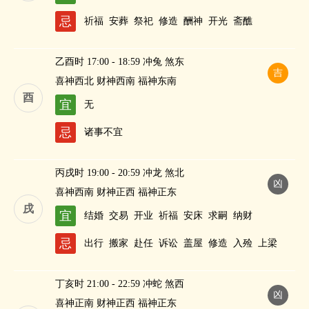
忌
祈福
安葬
祭祀
修造
酬神
开光
斋醮
乙酉时 17:00 - 18:59 冲兔 煞东
吉
喜神西北 财神西南 福神东南
酉
宜
无
忌
诸事不宜
丙戌时 19:00 - 20:59 冲龙 煞北
凶
喜神西南 财神正西 福神正东
戌
宜
结婚
交易
开业
祈福
安床
求嗣
纳财
忌
出行
搬家
赴任
诉讼
盖屋
修造
入殓
上梁
丁亥时 21:00 - 22:59 冲蛇 煞西
凶
喜神正南 财神正西 福神正东