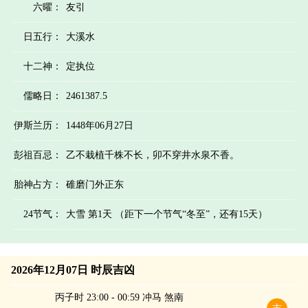
六曜：
友引
日五行：
大溪水
十二神：
定执位
儒略日：
2461387.5
伊斯兰历：
1448年06月27日
彭祖百忌：
乙不栽植千株不长，卯不穿井水泉不香。
胎神占方：
碓磨门外正东
24节气：
大雪 第1天 （距下一个节气“冬至”，还有15天）
2026年12月07日 时辰吉凶
丙子时 23:00 - 00:59 冲马 煞南