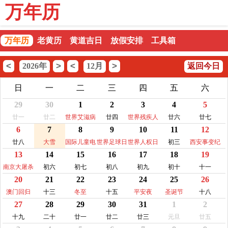
万年历
万年历
老黄历
黄道吉日
放假安排
工具箱
<
>
<
>
2026年
12月
返回今日
日
一
二
三
四
五
六
29
30
1
2
3
4
5
廿一
廿二
世界艾滋病
廿四
世界残疾人
廿六
廿七
6
7
8
9
10
11
12
日
日
廿八
大雪
国际儿童电
世界足球日
世界人权日
初三
西安事变纪
13
14
15
16
17
18
19
视日
念日
南京大屠杀
初六
初七
初八
初九
初十
十一
20
21
22
23
24
25
26
纪念日
澳门回归
十三
冬至
十五
平安夜
圣诞节
十八
27
28
29
30
31
1
2
十九
二十
廿一
廿二
廿三
元旦
廿五