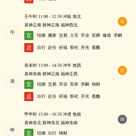
壬午时 11:00 - 12:59 冲鼠 煞北
吉
喜神正南 财神正南 福神西北
午
宜
结婚
搬家
交易
入宅
开业
安葬
修造
求嗣
忌
出行
赴任
祈福
祭祀
开光
斋醮
癸未时 13:00 - 14:59 冲牛 煞西
吉
喜神东南 财神正南 福神正西
未
宜
结婚
交易
开业
安床
求嗣
纳财
忌
出行
赴任
祈福
祭祀
开光
斋醮
甲申时 15:00 - 16:59 冲虎 煞南
凶
喜神东北 财神东北 福神东南
申
宜
结婚
出行
纳财