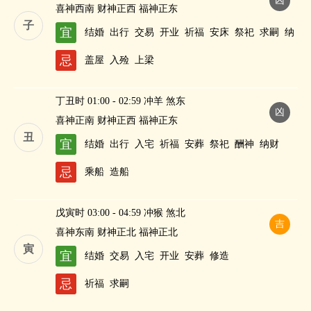
凶
喜神西南 财神正西 福神正东
子
宜
结婚
出行
交易
开业
祈福
安床
祭祀
求嗣
纳
财
忌
盖屋
入殓
上梁
丁丑时 01:00 - 02:59 冲羊 煞东
凶
喜神正南 财神正西 福神正东
丑
宜
结婚
出行
入宅
祈福
安葬
祭祀
酬神
纳财
忌
乘船
造船
戊寅时 03:00 - 04:59 冲猴 煞北
吉
喜神东南 财神正北 福神正北
寅
宜
结婚
交易
入宅
开业
安葬
修造
忌
祈福
求嗣