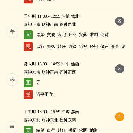
壬午时 11:00 - 12:59 冲鼠 煞北
凶
喜神正南 财神正南 福神西北
午
宜
结婚
交易
入宅
开业
安葬
求嗣
纳财
忌
出行
搬家
赴任
诉讼
祈福
祭祀
修造
开光
斋
醮
癸未时 13:00 - 14:59 冲牛 煞西
凶
喜神东南 财神正南 福神正西
未
宜
无
忌
诸事不宜
甲申时 15:00 - 16:59 冲虎 煞南
吉
喜神东北 财神东北 福神东南
申
宜
结婚
出行
赴任
祈福
求嗣
纳财