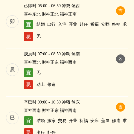
己卯时 05:00 - 06:59 冲鸡 煞西
吉
喜神东北 财神正北 福神正南
卯
宜
结婚
出行
入宅
开业
赴任
祈福
安葬
祭祀
求
嗣
纳财
忌
无
庚辰时 07:00 - 08:59 冲狗 煞南
凶
喜神西北 财神正东 福神西南
辰
宜
无
忌
动土
修造
辛巳时 09:00 - 10:59 冲猪 煞东
吉
喜神西南 财神正东 福神西南
巳
宜
结婚
搬家
交易
开业
祈福
安床
盖屋
修造
求
嗣
纳财
忌
出行
赴任