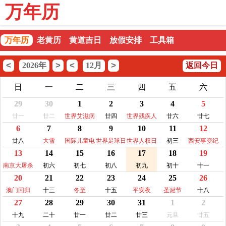
万年历
万年历
老黄历
黄道吉日
放假安排
工具箱
<
>
<
>
2026年
12月
返回今日
日
一
二
三
四
五
六
29
30
1
2
3
4
5
廿一
廿二
世界艾滋病
廿四
世界残疾人
廿六
廿七
6
7
8
9
10
11
12
日
日
廿八
大雪
国际儿童电
世界足球日
世界人权日
初三
西安事变纪
13
14
15
16
17
18
19
视日
念日
南京大屠杀
初六
初七
初八
初九
初十
十一
20
21
22
23
24
25
26
纪念日
澳门回归
十三
冬至
十五
平安夜
圣诞节
十八
27
28
29
30
31
1
2
十九
二十
廿一
廿二
廿三
元旦
廿五