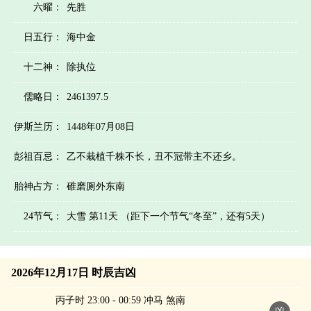
六曜：
先胜
日五行：
海中金
十二神：
除执位
儒略日：
2461397.5
伊斯兰历：
1448年07月08日
彭祖百忌：
乙不栽植千株不长，丑不冠带主不还乡。
胎神占方：
碓磨厕外东南
24节气：
大雪 第11天 （距下一个节气“冬至”，还有5天）
2026年12月17日 时辰吉凶
丙子时 23:00 - 00:59 冲马 煞南