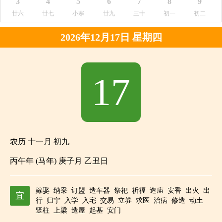
3
4
5
6
7
8
9
廿六
廿七
小寒
廿九
三十
初一
初二
2026年12月17日 星期四
17
农历 十一月 初九
丙午年 (马年) 庚子月 乙丑日
嫁娶
纳采
订盟
造车器
祭祀
祈福
造庙
安香
出火
出
宜
行
归宁
入学
入宅
交易
立券
求医
治病
修造
动土
竖柱
上梁
造屋
起基
安门