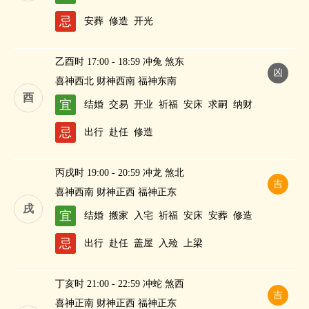
忌
安葬
修造
开光
乙酉时 17:00 - 18:59 冲兔 煞东
凶
喜神西北 财神西南 福神东南
酉
宜
结婚
交易
开业
祈福
安床
求嗣
纳财
忌
出行
赴任
修造
丙戌时 19:00 - 20:59 冲龙 煞北
吉
喜神西南 财神正西 福神正东
戌
宜
结婚
搬家
入宅
祈福
安床
安葬
修造
忌
出行
赴任
盖屋
入殓
上梁
丁亥时 21:00 - 22:59 冲蛇 煞西
吉
喜神正南 财神正西 福神正东