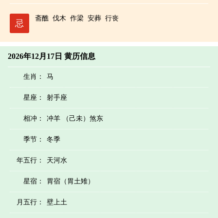
斋醮
伐木
作梁
安葬
行丧
忌
2026年12月17日 黄历信息
生肖：
马
星座：
射手座
相冲：
冲羊 （己未）煞东
季节：
冬季
年五行：
天河水
星宿：
胃宿（胃土雉）
月五行：
壁上土