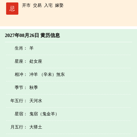
开市
交易
入宅
嫁娶
忌
2027年08月26日 黄历信息
生肖：
羊
星座：
处女座
相冲：
冲羊 （辛未）煞东
季节：
秋季
年五行：
天河水
星宿：
鬼宿（鬼金羊）
月五行：
大驿土