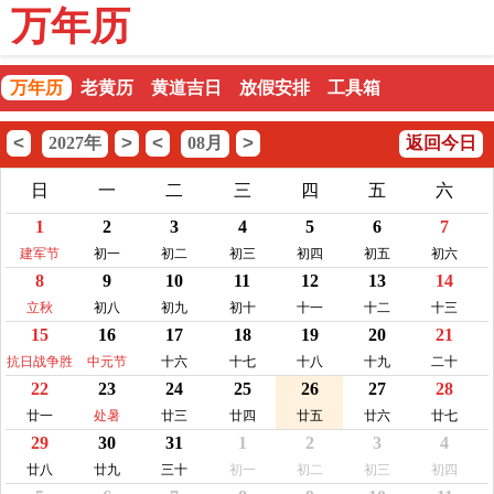
万年历
万年历
老黄历
黄道吉日
放假安排
工具箱
<
>
<
>
2027年
08月
返回今日
日
一
二
三
四
五
六
1
2
3
4
5
6
7
建军节
初一
初二
初三
初四
初五
初六
8
9
10
11
12
13
14
立秋
初八
初九
初十
十一
十二
十三
15
16
17
18
19
20
21
抗日战争胜
中元节
十六
十七
十八
十九
二十
22
23
24
25
26
27
28
利纪念
廿一
处暑
廿三
廿四
廿五
廿六
廿七
29
30
31
1
2
3
4
廿八
廿九
三十
初一
初二
初三
初四