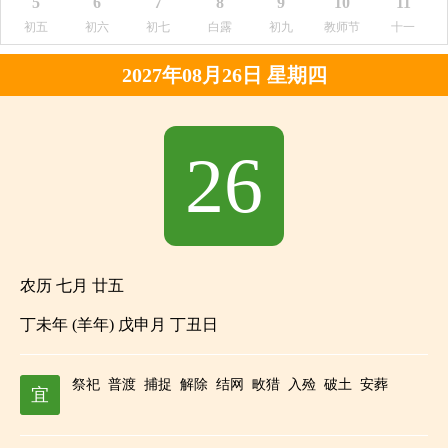
5
6
7
8
9
10
11
初五
初六
初七
白露
初九
教师节
十一
2027年08月26日 星期四
26
农历 七月 廿五
丁未年 (羊年) 戊申月 丁丑日
祭祀
普渡
捕捉
解除
结网
畋猎
入殓
破土
安葬
宜