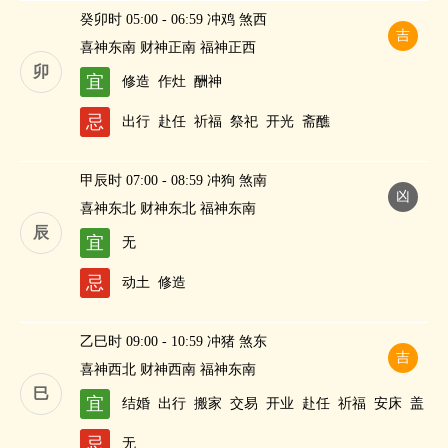
癸卯时 05:00 - 06:59 冲鸡 煞西
吉
喜神东南 财神正南 福神正西
卯
宜
修造
作灶
酬神
忌
出行
赴任
祈福
祭祀
开光
斋醮
甲辰时 07:00 - 08:59 冲狗 煞南
凶
喜神东北 财神东北 福神东南
辰
宜
无
忌
动土
修造
乙巳时 09:00 - 10:59 冲猪 煞东
吉
喜神西北 财神西南 福神东南
巳
宜
结婚
出行
搬家
交易
开业
赴任
祈福
安床
盖
屋
修造
求嗣
纳财
忌
无