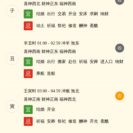
凶
喜神西北 财神正东 福神西南
子
宜
结婚
出行
交易
开业
安床
求嗣
纳财
忌
动土
祈福
祭祀
修造
酬神
斋醮
辛丑时 01:00 - 02:59 冲羊 煞东
凶
喜神西南 财神正东 福神西南
丑
宜
结婚
出行
搬家
赴任
祈福
安葬
进人口
纳财
忌
乘船
造船
壬寅时 03:00 - 04:59 冲猴 煞北
吉
喜神正南 财神正南 福神西北
寅
宜
结婚
开业
忌
祈福
安葬
祭祀
修造
酬神
开光
斋醮