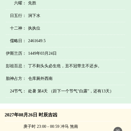
六曜：
先胜
日五行：
涧下水
十二神：
执执位
儒略日：
2461649.5
伊斯兰历：
1449年03月24日
彭祖百忌：
丁不剃头头必生疮，丑不冠带主不还乡。
胎神占方：
仓库厕外西南
24节气：
处暑 第4天 （距下一个节气“白露”，还有13天）
2027年08月26日 时辰吉凶
庚子时 23:00 - 00:59 冲马 煞南