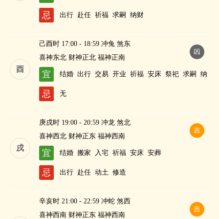
忌
出行
赴任
祈福
求嗣
纳财
己酉时 17:00 - 18:59 冲兔 煞东
凶
喜神东北 财神正北 福神正南
酉
宜
结婚
出行
交易
开业
祈福
安床
祭祀
求嗣
纳
财
忌
无
庚戌时 19:00 - 20:59 冲龙 煞北
吉
喜神西北 财神正东 福神西南
戌
宜
结婚
搬家
入宅
祈福
安床
安葬
忌
出行
赴任
动土
修造
辛亥时 21:00 - 22:59 冲蛇 煞西
吉
喜神西南 财神正东 福神西南