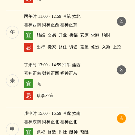
丙午时 11:00 - 12:59 冲鼠 煞北
凶
喜神西南 财神正西 福神正东
午
宜
结婚
交易
开业
祈福
安床
求嗣
纳财
忌
出行
搬家
赴任
诉讼
盖屋
修造
入殓
上梁
丁未时 13:00 - 14:59 冲牛 煞西
凶
喜神正南 财神正西 福神正东
未
宜
无
忌
诸事不宜
戊申时 15:00 - 16:59 冲虎 煞南
吉
喜神东南 财神正北 福神正北
申
宜
祭祀
修造
作灶
酬神
斋醮