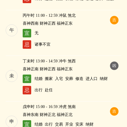
丙午时 11:00 - 12:59 冲鼠 煞北
吉
喜神西南 财神正西 福神正东
午
宜
无
忌
诸事不宜
丁未时 13:00 - 14:59 冲牛 煞西
凶
喜神正南 财神正西 福神正东
未
宜
结婚
搬家
入宅
安葬
修造
进人口
纳财
忌
出行
赴任
戊申时 15:00 - 16:59 冲虎 煞南
吉
喜神东南 财神正北 福神正北
申
宜
结婚
出行
交易
开业
安床
纳财