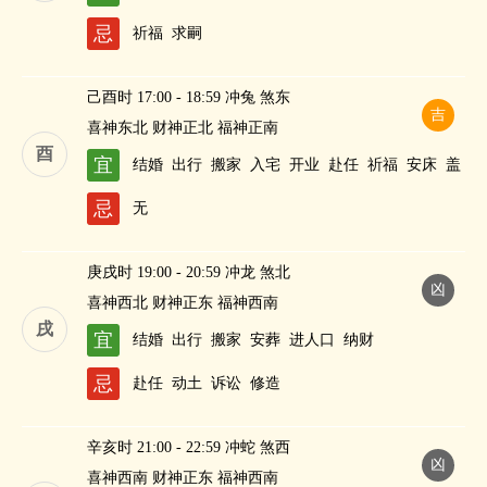
忌
祈福
求嗣
己酉时 17:00 - 18:59 冲兔 煞东
吉
喜神东北 财神正北 福神正南
酉
宜
结婚
出行
搬家
入宅
开业
赴任
祈福
安床
盖
屋
修造
作灶
求嗣
纳财
忌
无
庚戌时 19:00 - 20:59 冲龙 煞北
凶
喜神西北 财神正东 福神西南
戌
宜
结婚
出行
搬家
安葬
进人口
纳财
忌
赴任
动土
诉讼
修造
辛亥时 21:00 - 22:59 冲蛇 煞西
凶
喜神西南 财神正东 福神西南