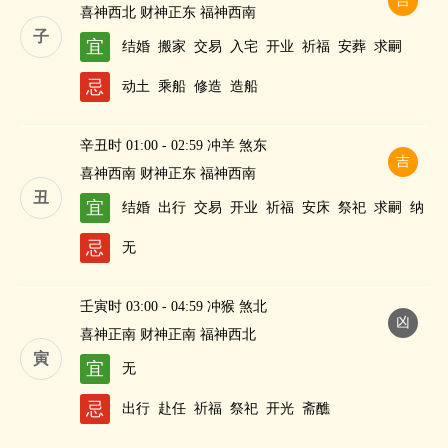
吉
喜神西北 财神正东 福神西南
子
宜
结婚
搬家
交易
入宅
开业
祈福
安葬
求嗣
忌
动土
乘船
修造
造船
辛丑时 01:00 - 02:59 冲羊 煞东
吉
喜神西南 财神正东 福神西南
丑
宜
结婚
出行
交易
开业
祈福
安床
祭祀
求嗣
纳
财
忌
无
壬寅时 03:00 - 04:59 冲猴 煞北
凶
喜神正南 财神正南 福神西北
寅
宜
无
忌
出行
赴任
祈福
祭祀
开光
斋醮