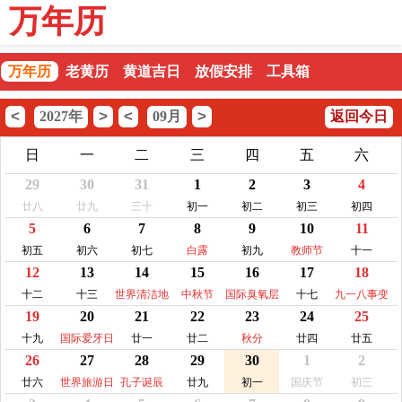
万年历
万年历
老黄历
黄道吉日
放假安排
工具箱
<
>
<
>
2027年
09月
返回今日
日
一
二
三
四
五
六
29
30
31
1
2
3
4
廿八
廿九
三十
初一
初二
初三
初四
5
6
7
8
9
10
11
初五
初六
初七
白露
初九
教师节
十一
12
13
14
15
16
17
18
十二
十三
世界清洁地
中秋节
国际臭氧层
十七
九一八事变
19
20
21
22
23
24
25
球日
保护日
纪念日
十九
国际爱牙日
廿一
廿二
秋分
廿四
廿五
26
27
28
29
30
1
2
廿六
世界旅游日
孔子诞辰
廿九
初一
国庆节
初三