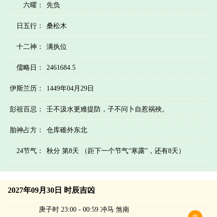
六曜：
先负
日五行：
桑松木
十二神：
满执位
儒略日：
2461684.5
伊斯兰历：
1449年04月29日
彭祖百忌：
壬不汲水更难提防，子不问卜自惹祸殃。
胎神占方：
仓库碓外东北
24节气：
秋分 第8天 （距下一个节气“寒露”，还有8天）
2027年09月30日 时辰吉凶
庚子时 23:00 - 00:59 冲马 煞南