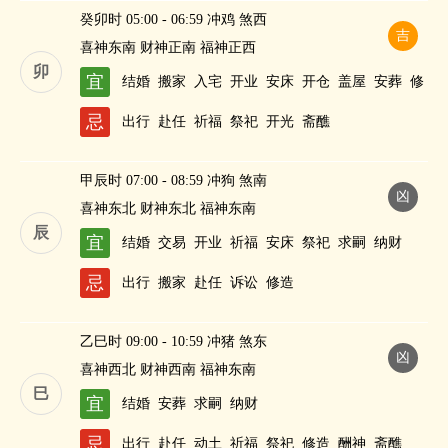
癸卯时 05:00 - 06:59 冲鸡 煞西
吉
喜神东南 财神正南 福神正西
卯
宜
结婚
搬家
入宅
开业
安床
开仓
盖屋
安葬
修
造
求嗣
纳财
忌
出行
赴任
祈福
祭祀
开光
斋醮
甲辰时 07:00 - 08:59 冲狗 煞南
凶
喜神东北 财神东北 福神东南
辰
宜
结婚
交易
开业
祈福
安床
祭祀
求嗣
纳财
忌
出行
搬家
赴任
诉讼
修造
乙巳时 09:00 - 10:59 冲猪 煞东
凶
喜神西北 财神西南 福神东南
巳
宜
结婚
安葬
求嗣
纳财
忌
出行
赴任
动土
祈福
祭祀
修造
酬神
斋醮