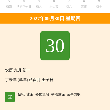
3
4
5
6
7
8
9
初四
世界动物日
初六
老人节
初八
寒露
初十
2027年09月30日 星期四
30
农历 九月 初一
丁未年 (羊年) 己酉月 壬子日
祭祀
沐浴
修饰垣墙
平治道涂
余事勿取
宜