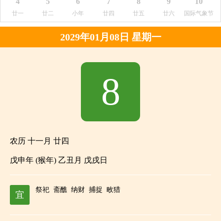
4
5
6
7
8
9
10
廿一
廿二
小年
廿四
廿五
廿六
国际气象节
2029年01月08日 星期一
8
农历 十一月 廿四
戊申年 (猴年) 乙丑月 戊戌日
祭祀
斋醮
纳财
捕捉
畋猎
宜