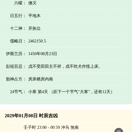
六曜：
佛灭
日五行：
平地木
十二神：
开执位
儒略日：
2462150.5
伊斯兰历：
1450年08月23日
彭祖百忌：
戊不受田田主不祥，戌不吃犬作怪上床。
胎神占方：
房床栖房内南
24节气：
小寒 第4天 （距下一个节气“大寒”，还有12天）
2029年01月08日 时辰吉凶
壬子时 23:00 - 00:59 冲马 煞南