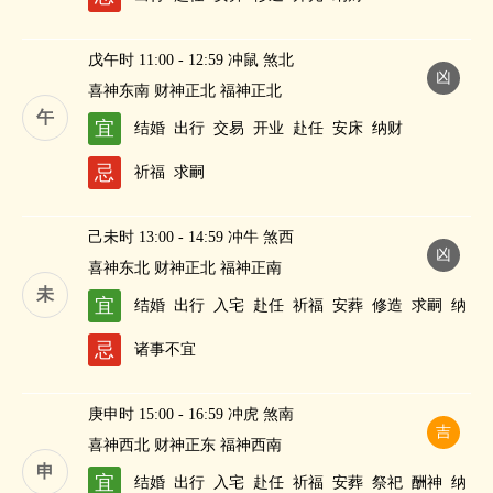
戊午时 11:00 - 12:59 冲鼠 煞北
凶
喜神东南 财神正北 福神正北
午
宜
结婚
出行
交易
开业
赴任
安床
纳财
忌
祈福
求嗣
己未时 13:00 - 14:59 冲牛 煞西
凶
喜神东北 财神正北 福神正南
未
宜
结婚
出行
入宅
赴任
祈福
安葬
修造
求嗣
纳
财
忌
诸事不宜
庚申时 15:00 - 16:59 冲虎 煞南
吉
喜神西北 财神正东 福神西南
申
宜
结婚
出行
入宅
赴任
祈福
安葬
祭祀
酬神
纳