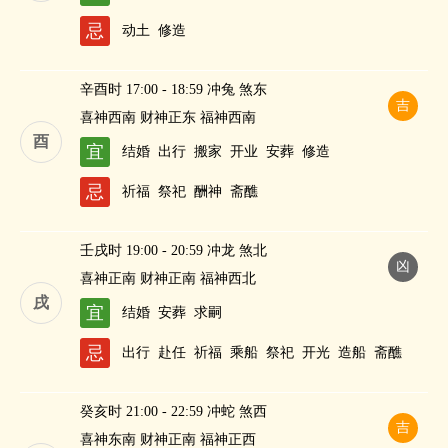
财
忌
动土
修造
辛酉时 17:00 - 18:59 冲兔 煞东
吉
喜神西南 财神正东 福神西南
酉
宜
结婚
出行
搬家
开业
安葬
修造
忌
祈福
祭祀
酬神
斋醮
壬戌时 19:00 - 20:59 冲龙 煞北
凶
喜神正南 财神正南 福神西北
戌
宜
结婚
安葬
求嗣
忌
出行
赴任
祈福
乘船
祭祀
开光
造船
斋醮
癸亥时 21:00 - 22:59 冲蛇 煞西
吉
喜神东南 财神正南 福神正西