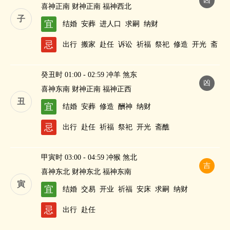
凶
喜神正南 财神正南 福神西北
子
宜
结婚
安葬
进人口
求嗣
纳财
忌
出行
搬家
赴任
诉讼
祈福
祭祀
修造
开光
斋
醮
癸丑时 01:00 - 02:59 冲羊 煞东
凶
喜神东南 财神正南 福神正西
丑
宜
结婚
安葬
修造
酬神
纳财
忌
出行
赴任
祈福
祭祀
开光
斋醮
甲寅时 03:00 - 04:59 冲猴 煞北
吉
喜神东北 财神东北 福神东南
寅
宜
结婚
交易
开业
祈福
安床
求嗣
纳财
忌
出行
赴任