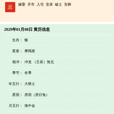
嫁娶
开市
入宅
安床
破土
安葬
忌
2029年01月08日 黄历信息
生肖：
猴
星座：
摩羯座
相冲：
冲龙 （壬辰）煞北
季节：
冬季
年五行：
大驿土
星宿：
房宿（房日兔）
月五行：
海中金