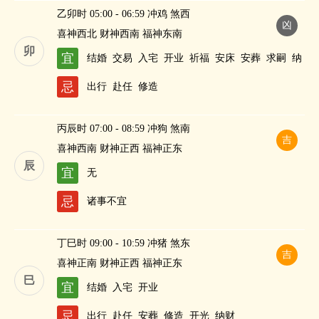
乙卯时 05:00 - 06:59 冲鸡 煞西
凶
喜神西北 财神西南 福神东南
卯
宜
结婚
交易
入宅
开业
祈福
安床
安葬
求嗣
纳
财
忌
出行
赴任
修造
丙辰时 07:00 - 08:59 冲狗 煞南
吉
喜神西南 财神正西 福神正东
辰
宜
无
忌
诸事不宜
丁巳时 09:00 - 10:59 冲猪 煞东
吉
喜神正南 财神正西 福神正东
巳
宜
结婚
入宅
开业
忌
出行
赴任
安葬
修造
开光
纳财