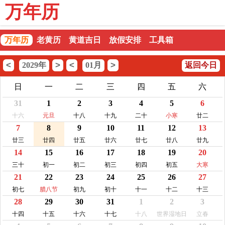
万年历
万年历
老黄历
黄道吉日
放假安排
工具箱
<
>
<
>
2029年
01月
返回今日
日
一
二
三
四
五
六
31
1
2
3
4
5
6
十六
元旦
十八
十九
二十
小寒
廿二
7
8
9
10
11
12
13
廿三
廿四
廿五
廿六
廿七
廿八
廿九
14
15
16
17
18
19
20
三十
初一
初二
初三
初四
初五
大寒
21
22
23
24
25
26
27
初七
腊八节
初九
初十
十一
十二
十三
28
29
30
31
1
2
3
十四
十五
十六
十七
十八
世界湿地日
立春