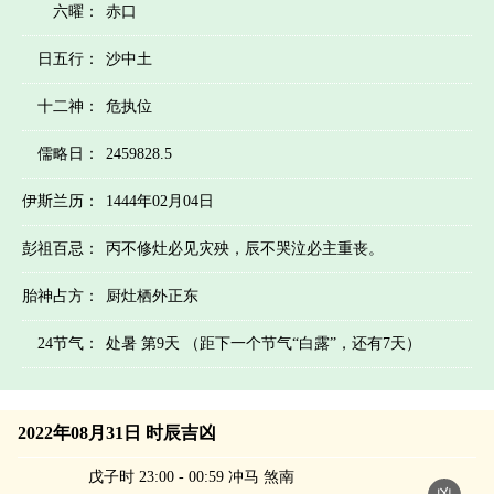
六曜：
赤口
日五行：
沙中土
十二神：
危执位
儒略日：
2459828.5
伊斯兰历：
1444年02月04日
彭祖百忌：
丙不修灶必见灾殃，辰不哭泣必主重丧。
胎神占方：
厨灶栖外正东
24节气：
处暑 第9天 （距下一个节气“白露”，还有7天）
2022年08月31日 时辰吉凶
戊子时 23:00 - 00:59 冲马 煞南