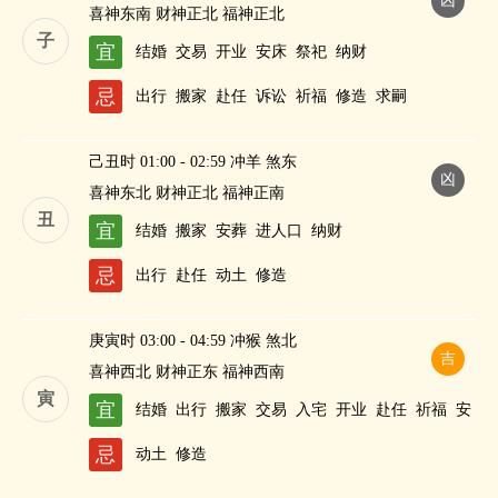
凶
喜神东南 财神正北 福神正北
子
宜
结婚
交易
开业
安床
祭祀
纳财
忌
出行
搬家
赴任
诉讼
祈福
修造
求嗣
己丑时 01:00 - 02:59 冲羊 煞东
凶
喜神东北 财神正北 福神正南
丑
宜
结婚
搬家
安葬
进人口
纳财
忌
出行
赴任
动土
修造
庚寅时 03:00 - 04:59 冲猴 煞北
吉
喜神西北 财神正东 福神西南
寅
宜
结婚
出行
搬家
交易
入宅
开业
赴任
祈福
安
葬
祭祀
作灶
酬神
求嗣
斋醮
忌
动土
修造