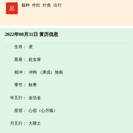
栽种
作灶
针灸
出行
忌
2022年08月31日 黄历信息
生肖：
虎
星座：
处女座
相冲：
冲狗 （庚戌）煞南
季节：
秋季
年五行：
金箔金
星宿：
心宿（心月狐）
月五行：
大驿土