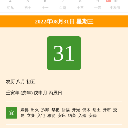
4
5
6
7
8
9
10
初九
初十
十一
白露
十三
十四
中秋节
2022年08月31日 星期三
31
农历 八月 初五
壬寅年 (虎年) 戊申月 丙辰日
嫁娶
出火
拆卸
祭祀
祈福
开光
伐木
动土
开市
交
宜
易
立券
入宅
移徙
安床
纳畜
入殓
安葬