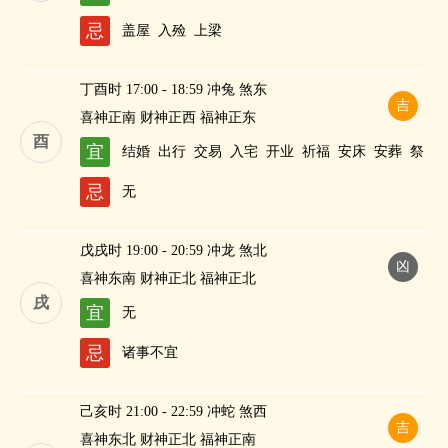
忌
盖屋
入殓
上梁
丁酉时 17:00 - 18:59 冲兔 煞东
吉
喜神正南 财神正西 福神正东
酉
宜
结婚
出行
交易
入宅
开业
祈福
安床
安葬
祭
祀
修造
求嗣
纳财
忌
无
戊戌时 19:00 - 20:59 冲龙 煞北
凶
喜神东南 财神正北 福神正北
戌
宜
无
忌
诸事不宜
己亥时 21:00 - 22:59 冲蛇 煞西
吉
喜神东北 财神正北 福神正南