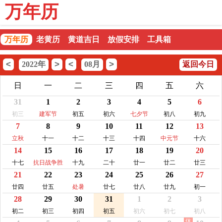
万年历
万年历
老黄历
黄道吉日
放假安排
工具箱
<
>
<
>
2022年
08月
返回今日
日
一
二
三
四
五
六
31
1
2
3
4
5
6
初三
建军节
初五
初六
七夕节
初八
初九
7
8
9
10
11
12
13
立秋
十一
十二
十三
十四
中元节
十六
14
15
16
17
18
19
20
十七
抗日战争胜
十九
二十
廿一
廿二
廿三
21
22
23
24
25
26
27
利纪念
廿四
廿五
处暑
廿七
廿八
廿九
初一
28
29
30
31
1
2
3
初二
初三
初四
初五
初六
初七
初八
休