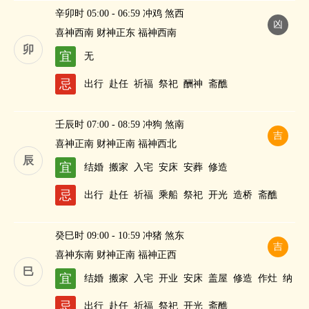
辛卯时 05:00 - 06:59 冲鸡 煞西
凶
喜神西南 财神正东 福神西南
卯
宜
无
忌
出行
赴任
祈福
祭祀
酬神
斋醮
壬辰时 07:00 - 08:59 冲狗 煞南
吉
喜神正南 财神正南 福神西北
辰
宜
结婚
搬家
入宅
安床
安葬
修造
忌
出行
赴任
祈福
乘船
祭祀
开光
造桥
斋醮
癸巳时 09:00 - 10:59 冲猪 煞东
吉
喜神东南 财神正南 福神正西
巳
宜
结婚
搬家
入宅
开业
安床
盖屋
修造
作灶
纳
财
忌
出行
赴任
祈福
祭祀
开光
斋醮