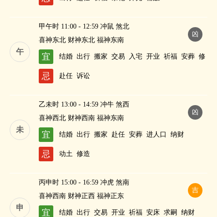
甲午时 11:00 - 12:59 冲鼠 煞北
凶
喜神东北 财神东北 福神东南
午
宜
结婚
出行
搬家
交易
入宅
开业
祈福
安葬
修
造
求嗣
纳财
忌
赴任
诉讼
乙未时 13:00 - 14:59 冲牛 煞西
凶
喜神西北 财神西南 福神东南
未
宜
结婚
出行
搬家
赴任
安葬
进人口
纳财
忌
动土
修造
丙申时 15:00 - 16:59 冲虎 煞南
吉
喜神西南 财神正西 福神正东
申
宜
结婚
出行
交易
开业
祈福
安床
求嗣
纳财