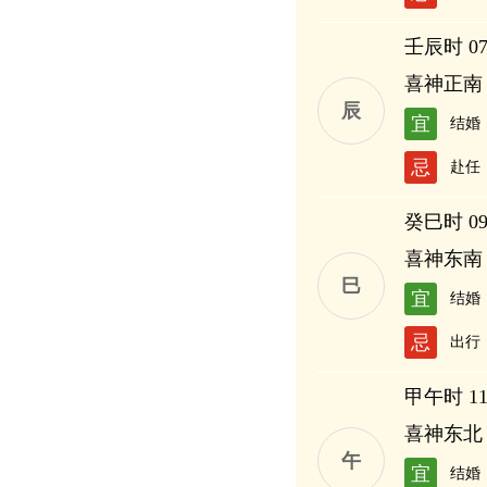
壬辰时 07:
喜神正南
辰
宜
结婚
忌
赴任
癸巳时 09:
喜神东南
巳
宜
结婚
忌
出行
甲午时 11:
喜神东北
午
宜
结婚