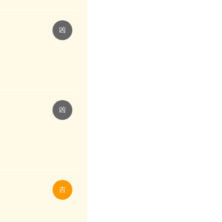
凶
凶
吉