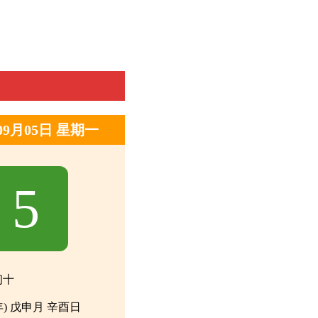
年09月05日 星期一
5
初十
年) 戊申月 辛酉日