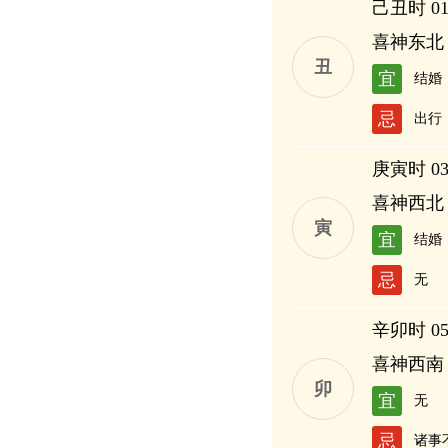
己丑时 01:
喜神东北
丑
宜
结婚
忌
出行
庚寅时 03:
喜神西北
寅
宜
结婚
忌
无
辛卯时 05:
喜神西南
卯
宜
无
忌
诸事