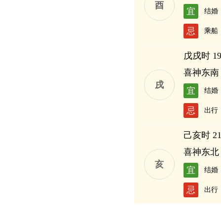
酉
宜
结婚
忌
乘船
戊戌时 19:
喜神东南
戌
宜
结婚
忌
出行
己亥时 21:
喜神东北
亥
宜
结婚
忌
出行