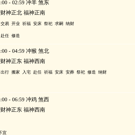
00 - 02:59 冲羊 煞东
 财神正北 福神正南
交易
开业
祈福
安床
祭祀
求嗣
纳财
赴任
修造
00 - 04:59 冲猴 煞北
 财神正东 福神西南
出行
搬家
入宅
赴任
祈福
安床
安葬
祭祀
修造
纳财
00 - 06:59 冲鸡 煞西
 财神正东 福神西南
不宜