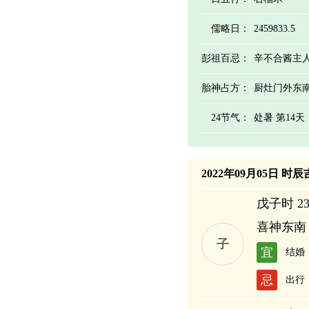
儒略日：
2459833.5
彭祖百忌：
辛不合酱主
胎神占方：
厨灶门外东
24节气：
处暑 第14
2022年09月05日 时
戊子时 23:
喜神东南
子
宜
结婚
忌
出行