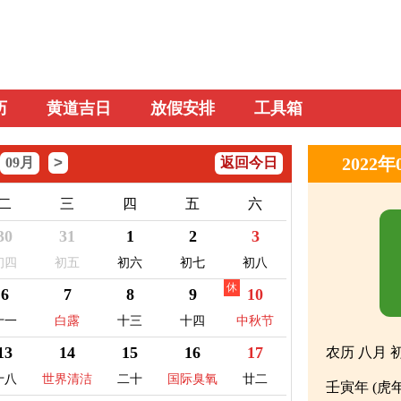
历
黄道吉日
放假安排
工具箱
>
2022
09月
返回今日
二
三
四
五
六
30
31
1
2
3
初四
初五
初六
初七
初八
休
6
7
8
9
10
十一
白露
十三
十四
中秋节
13
14
15
16
17
农历 八月 
十八
世界清洁
二十
国际臭氧
廿二
壬寅年 (虎