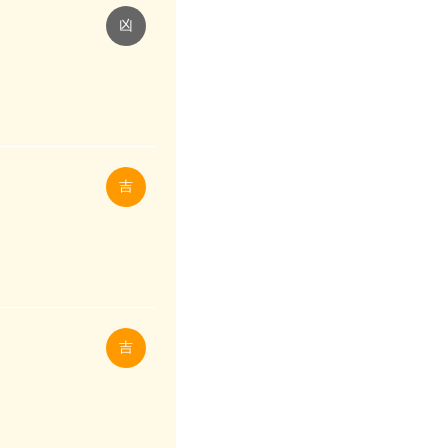
凶
吉
吉