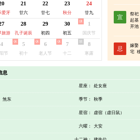
地球日
层保护日
20
21
22
23
24
际爱牙
廿六
廿七
秋分
廿九
祭祀
宜
起基
休
日
27
28
29
30
1
开池
界旅游
孔子诞辰
初四
初五
国庆节
休
休
休
班
日
4
5
6
7
8
嫁娶
忌
宅
阳节
初十
老人节
十二
寒露
历信息
星座：
处女座
）煞东
季节：
秋季
星宿：
虚宿（虚日鼠）
六曜：
大安
十二神：
建执位