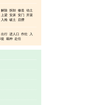
解除
拆卸
修造
动土
上梁
安床
安门
开渠
入殓
破土
启攒
出行
进人口
作灶
入
移徙
栽种
赴任