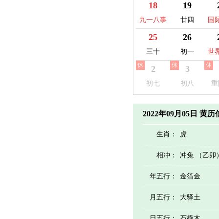
18
19
九一八事
廿四
国
变纪念日
25
26
三十
初一
世
休
休
休
2
3
初七
初八
重
2022年09月05日 黄
生肖：
虎
相冲：
冲兔 （乙卯
年五行：
金箔金
月五行：
大驿土
日五行：
石榴木