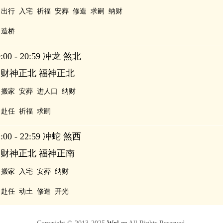
出行
入宅
祈福
安葬
修造
求嗣
纳财
造桥
00 - 20:59 冲龙 煞北
 财神正北 福神正北
搬家
安葬
进人口
纳财
赴任
祈福
求嗣
00 - 22:59 冲蛇 煞西
 财神正北 福神正南
搬家
入宅
安葬
纳财
赴任
动土
修造
开光