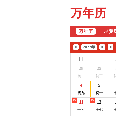
万年历
万年历
老黄
<
>
<
2022年
日
一
28
29
初二
初三
4
5
初九
初十
休
休
11
12
十六
十七