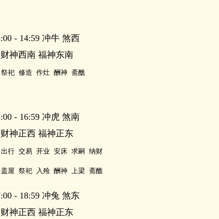
00 - 14:59 冲牛 煞西
 财神西南 福神东南
祭祀
修造
作灶
酬神
斋醮
00 - 16:59 冲虎 煞南
 财神正西 福神正东
出行
交易
开业
安床
求嗣
纳财
盖屋
祭祀
入殓
酬神
上梁
斋醮
00 - 18:59 冲兔 煞东
 财神正西 福神正东