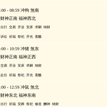
00 - 08:59 冲狗 煞南
 财神正南 福神西北
出行
交易
开业
安床
求嗣
纳财
诉讼
祈福
祭祀
开光
斋醮
00 - 10:59 冲猪 煞东
 财神正南 福神正西
交易
开业
安床
求嗣
纳财
赴任
祈福
祭祀
开光
斋醮
00 - 12:59 冲鼠 煞北
 财神东北 福神东南
出行
祈福
安葬
祭祀
修造
酬神
纳财