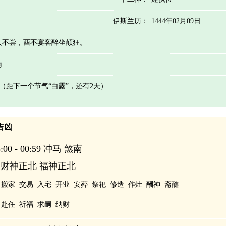
伊斯兰历：
1444年02月09日
人不尝，酉不宴客醉坐颠狂。
南
天 （距下一个节气“白露”，还有2天）
辰吉凶
00 - 00:59 冲马 煞南
 财神正北 福神正北
搬家
交易
入宅
开业
安葬
祭祀
修造
作灶
酬神
斋醮
赴任
祈福
求嗣
纳财