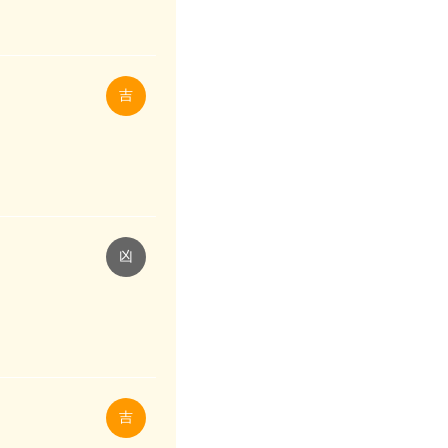
吉
凶
吉