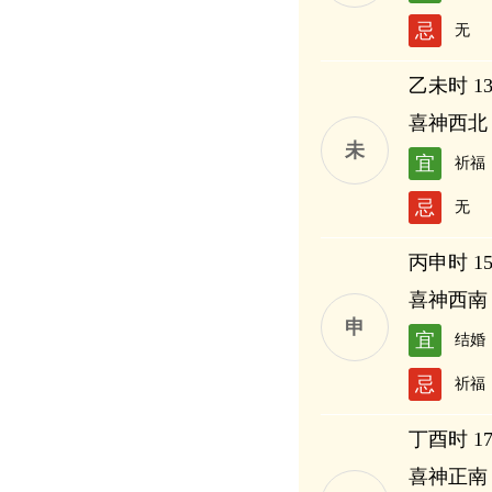
忌
无
乙未时 13:
喜神西北
未
宜
祈福
忌
无
丙申时 15:
喜神西南
申
宜
结婚
忌
祈福
丁酉时 17:
喜神正南