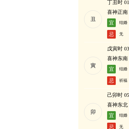
丁丑时 01:
喜神正南
丑
宜
结婚
忌
无
戊寅时 03:
喜神东南
寅
宜
结婚
忌
祈福
己卯时 05:
喜神东北
卯
宜
结婚
忌
无