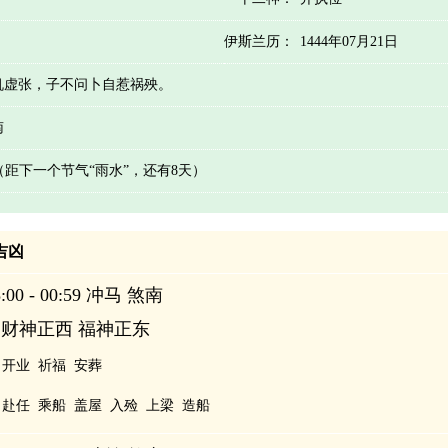
伊斯兰历：
1444年07月21日
机虚张，子不问卜自惹祸殃。
南
 （距下一个节气“雨水”，还有8天）
辰吉凶
00 - 00:59 冲马 煞南
 财神正西 福神正东
开业
祈福
安葬
赴任
乘船
盖屋
入殓
上梁
造船