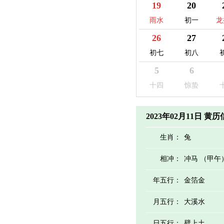
19
20
雨水
初一
龙
26
27
初七
初八
5
6
十四
惊蛰
2023年02月11日 黄
生肖：
兔
相冲：
冲马 （甲午
年五行：
金箔金
月五行：
大溪水
日五行：
壁上土