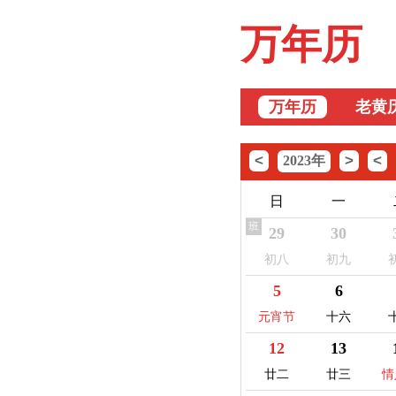
万年历
万年历
老黄
<
>
<
2023年
日
一
班
29
30
初八
初九
5
6
元宵节
十六
12
13
廿二
廿三
情