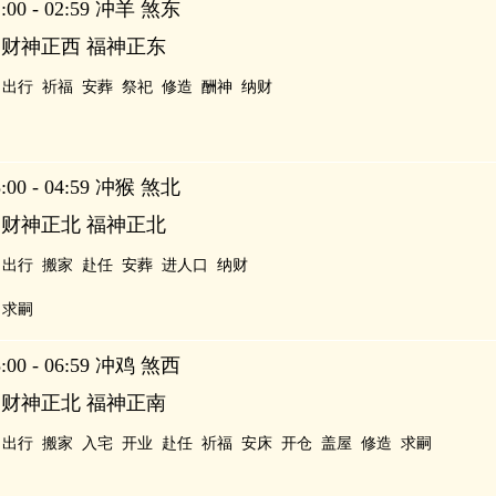
00 - 02:59 冲羊 煞东
 财神正西 福神正东
出行
祈福
安葬
祭祀
修造
酬神
纳财
00 - 04:59 冲猴 煞北
 财神正北 福神正北
出行
搬家
赴任
安葬
进人口
纳财
求嗣
00 - 06:59 冲鸡 煞西
 财神正北 福神正南
出行
搬家
入宅
开业
赴任
祈福
安床
开仓
盖屋
修造
求嗣