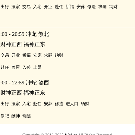
出行
搬家
交易
入宅
开业
赴任
祈福
安葬
修造
求嗣
纳财
00 - 20:59 冲龙 煞北
 财神正西 福神正东
交易
开业
祈福
安床
求嗣
纳财
赴任
盖屋
入殓
上梁
00 - 22:59 冲蛇 煞西
 财神正西 福神正东
出行
搬家
入宅
赴任
安葬
修造
进人口
纳财
祭祀
酬神
斋醮