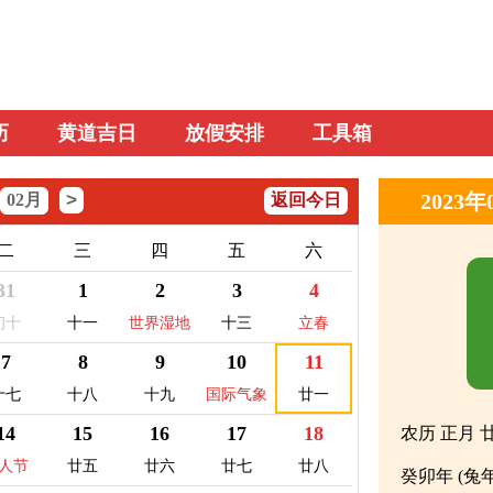
历
黄道吉日
放假安排
工具箱
>
2023
02月
返回今日
二
三
四
五
六
31
1
2
3
4
初十
十一
世界湿地
十三
立春
日
7
8
9
10
11
十七
十八
十九
国际气象
廿一
节
14
15
16
17
18
农历 正月 
人节
廿五
廿六
廿七
廿八
癸卯年 (兔