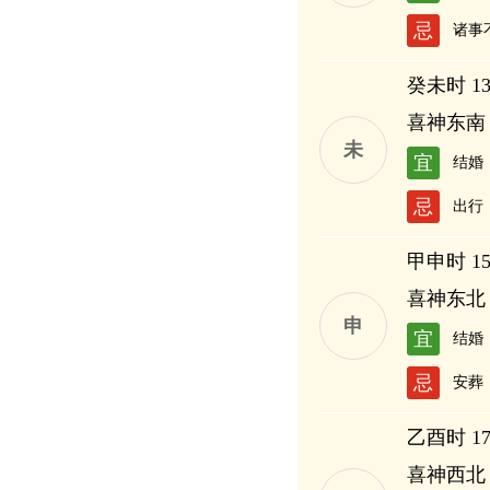
忌
诸事
癸未时 13:
喜神东南
未
宜
结婚
忌
出行
甲申时 15:
喜神东北
申
宜
结婚
忌
安葬
乙酉时 17:
喜神西北