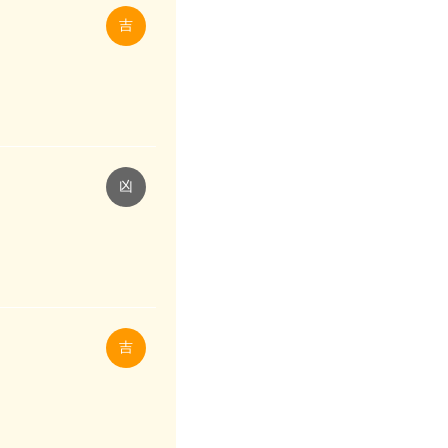
吉
凶
吉