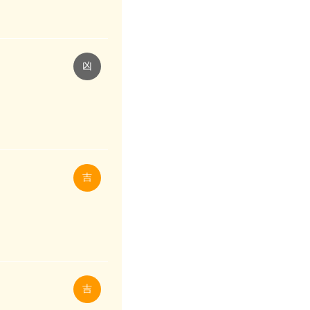
凶
吉
吉