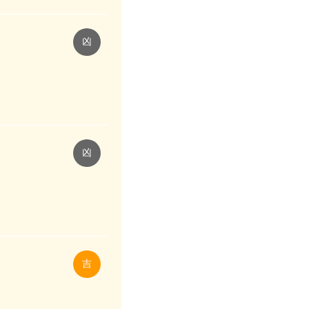
凶
凶
吉