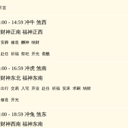
不宜
00 - 14:59 冲牛 煞西
 财神正南 福神正西
安葬
修造
酬神
纳财
赴任
祈福
祭祀
开光
斋醮
00 - 16:59 冲虎 煞南
 财神东北 福神东南
出行
交易
入宅
开业
赴任
祈福
安床
求嗣
纳财
修造
开光
00 - 18:59 冲兔 煞东
 财神西南 福神东南