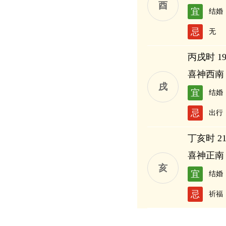
酉
宜
结婚
忌
无
丙戌时 19:
喜神西南
戌
宜
结婚
忌
出行
丁亥时 21:
喜神正南
亥
宜
结婚
忌
祈福