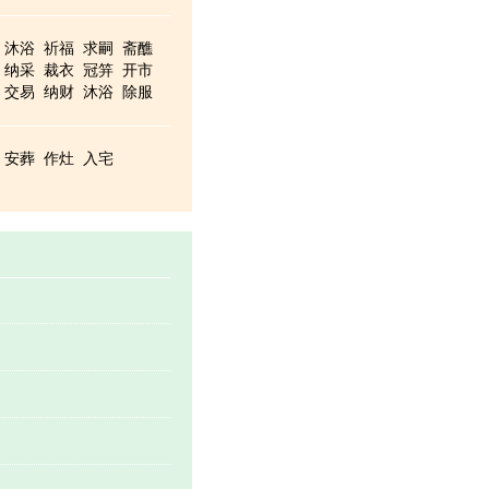
沐浴
祈福
求嗣
斋醮
纳采
裁衣
冠笄
开市
交易
纳财
沐浴
除服
出行
移柩
安葬
作灶
入宅