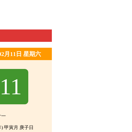
年02月11日 星期六
11
廿一
年) 甲寅月 庚子日