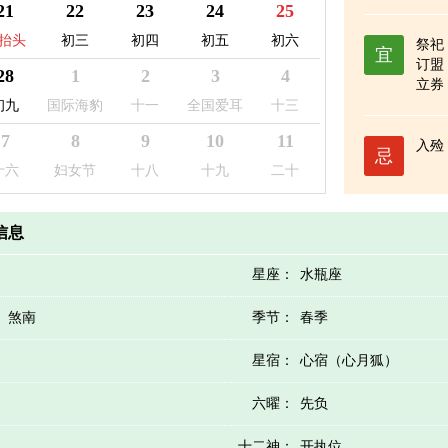
21
22
23
24
25
抬头
初三
初四
初五
初六
祭祀
宜
订盟
28
1
2
3
4
立券
谢土
初九
国际海豹
十一
全国爱耳
十三
日
日
7
8
9
10
11
入殓
忌
十六
妇女节
十八
十九
二十
历信息
星座：
水瓶座
）煞南
季节：
春季
星宿：
心宿（心月狐）
六曜：
先负
十二神：
开执位