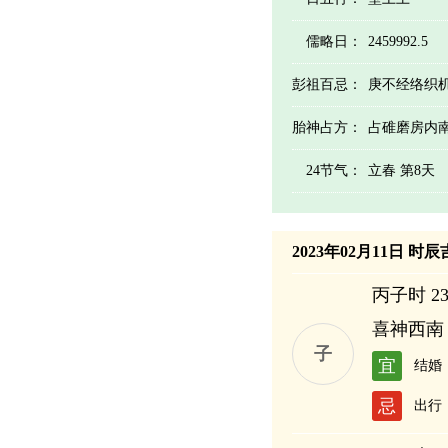
儒略日：
2459992.5
彭祖百忌：
庚不经络织
胎神占方：
占碓磨房内
24节气：
立春 第8天
2023年02月11日 时
丙子时 23:
喜神西南
子
宜
结婚
忌
出行