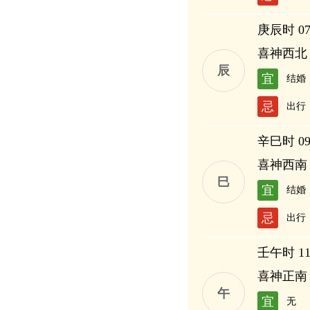
庚辰时 07:
喜神西北
辰
宜
结婚
忌
出行
辛巳时 09:
喜神西南
巳
宜
结婚
忌
出行
壬午时 11:
喜神正南
午
宜
无