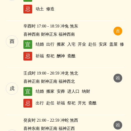
财
忌
动土
修造
辛酉时 17:00 - 18:59 冲兔 煞东
吉
喜神西南 财神正东 福神西南
酉
宜
结婚
出行
搬家
入宅
开业
赴任
安床
盖屋
修
造
作灶
纳财
忌
祈福
祭祀
酬神
斋醮
壬戌时 19:00 - 20:59 冲龙 煞北
凶
喜神正南 财神正南 福神西北
戌
宜
结婚
搬家
安葬
进人口
纳财
忌
出行
赴任
祈福
祭祀
开光
斋醮
癸亥时 21:00 - 22:59 冲蛇 煞西
凶
喜神东南 财神正南 福神正西