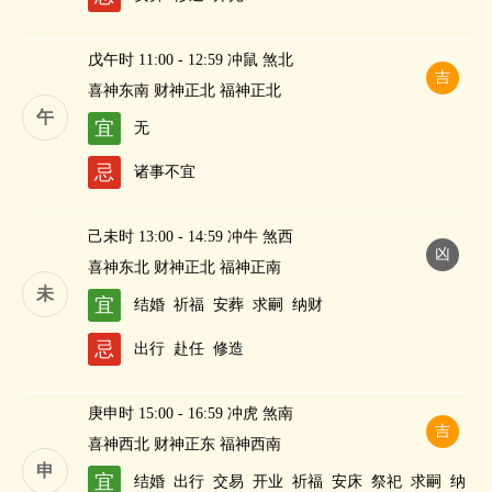
戊午时 11:00 - 12:59 冲鼠 煞北
吉
喜神东南 财神正北 福神正北
午
宜
无
忌
诸事不宜
己未时 13:00 - 14:59 冲牛 煞西
凶
喜神东北 财神正北 福神正南
未
宜
结婚
祈福
安葬
求嗣
纳财
忌
出行
赴任
修造
庚申时 15:00 - 16:59 冲虎 煞南
吉
喜神西北 财神正东 福神西南
申
宜
结婚
出行
交易
开业
祈福
安床
祭祀
求嗣
纳