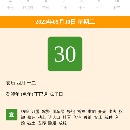
4
5
6
7
8
9
10
十七
环境日
芒种
二十
廿一
廿二
廿三
2023年05月30日 星期二
30
农历 四月 十二
癸卯年 (兔年) 丁巳月 戊子日
纳采
订盟
嫁娶
造车器
祭祀
祈福
求嗣
开光
出火
拆
宜
卸
修造
动土
进人口
挂匾
入宅
移徙
安床
栽种
入
殓
破土
安葬
除服
成服