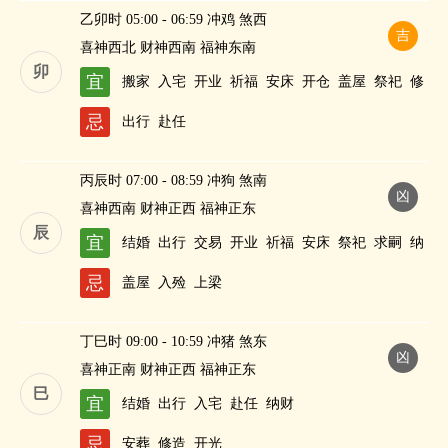
乙卯时 05:00 - 06:59 冲鸡 煞西
吉
喜神西北 财神西南 福神东南
卯
宜
搬家
入宅
开业
祈福
安床
开仓
盖屋
祭祀
修
造
酬神
纳财
忌
出行
赴任
丙辰时 07:00 - 08:59 冲狗 煞南
凶
喜神西南 财神正西 福神正东
辰
宜
结婚
出行
交易
开业
祈福
安床
祭祀
求嗣
纳
财
忌
盖屋
入殓
上梁
丁巳时 09:00 - 10:59 冲猪 煞东
凶
喜神正南 财神正西 福神正东
巳
宜
结婚
出行
入宅
赴任
纳财
忌
安葬
修造
开光