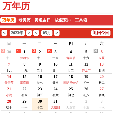
万年历
万年历
老黄历
黄道吉日
放假安排
工具箱
<
>
<
>
2023年
05月
返回今日
日
一
二
三
四
五
六
休
休
休
休
班
30
1
2
3
4
5
6
十一
劳动节
十三
十四
青年节
十六
立夏
7
8
9
10
11
12
13
十八
十九
二十
廿一
廿二
护士节
廿四
14
15
16
17
18
19
20
母亲节
家庭日
廿七
廿八
国际博物馆
初一
初二
21
22
23
24
25
26
27
日
小满
初四
初五
初六
初七
初八
初九
28
29
30
31
1
2
3
初十
十一
十二
无烟日
儿童节
十五
十六