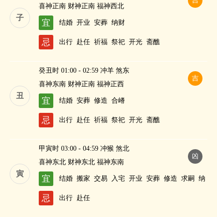
吉
喜神正南 财神正南 福神西北
子
宜
结婚
开业
安葬
纳财
忌
出行
赴任
祈福
祭祀
开光
斋醮
癸丑时 01:00 - 02:59 冲羊 煞东
吉
喜神东南 财神正南 福神正西
丑
宜
结婚
安葬
修造
合嵴
忌
出行
赴任
祈福
祭祀
开光
斋醮
甲寅时 03:00 - 04:59 冲猴 煞北
凶
喜神东北 财神东北 福神东南
寅
宜
结婚
搬家
交易
入宅
开业
安葬
修造
求嗣
纳
财
忌
出行
赴任