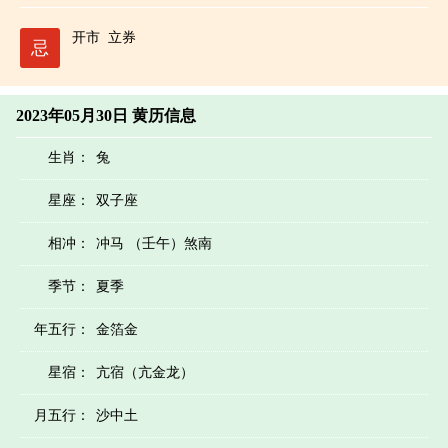
开市
立券
忌
2023年05月30日 黄历信息
生肖：
兔
星座：
双子座
相冲：
冲马 （壬午）煞南
季节：
夏季
年五行：
金箔金
星宿：
亢宿（亢金龙）
月五行：
沙中土