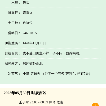
六曜：
先负
日五行：
霹雷火
十二神：
危执位
儒略日：
2460100.5
伊斯兰历：
1444年11月11日
彭祖百忌：
戊不受田田主不祥，子不问卜自惹祸殃。
胎神占方：
房床碓外正北
24节气：
小满 第10天 （距下一个节气“芒种”，还有7天）
2023年05月30日 时辰吉凶
壬子时 23:00 - 00:59 冲马 煞南