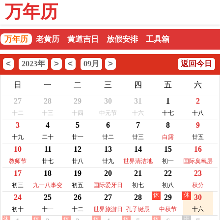
万年历
万年历
老黄历
黄道吉日
放假安排
工具箱
<
>
<
>
2023年
09月
返回今日
日
一
二
三
四
五
六
27
28
29
30
31
1
2
十二
十三
十四
中元节
十六
十七
十八
3
4
5
6
7
8
9
十九
二十
廿一
廿二
廿三
白露
廿五
10
11
12
13
14
15
16
教师节
廿七
廿八
廿九
世界清洁地
初一
国际臭氧层
17
18
19
20
21
22
23
球日
保护日
初三
九一八事变
初五
国际爱牙日
初七
初八
秋分
休
休
24
25
26
27
28
29
30
纪念日
初十
十一
十二
世界旅游日
孔子诞辰
中秋节
十六
休
休
休
休
休
休
班