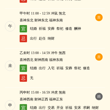
甲午时 11:00 - 12:59 冲鼠 煞北
吉
喜神东北 财神东北 福神东南
午
宜
结婚
祈福
安葬
祭祀
修造
酬神
忌
出行
赴任
纳财
乙未时 13:00 - 14:59 冲牛 煞西
吉
喜神西北 财神西南 福神东南
未
宜
结婚
出行
入宅
祈福
安葬
祭祀
修造
忌
无
丙申时 15:00 - 16:59 冲虎 煞南
凶
喜神西南 财神正西 福神正东
申
宜
结婚
出行
交易
开业
祈福
安床
求嗣
纳财