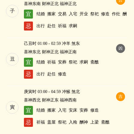
吉
喜神东南 财神正北 福神正北
子
宜
结婚
搬家
交易
入宅
开业
祭祀
修造
作灶
酬
神
斋醮
忌
出行
赴任
祈福
求嗣
己丑时 01:00 - 02:59 冲羊 煞东
凶
喜神东北 财神正北 福神正南
丑
宜
结婚
祈福
安葬
祭祀
求嗣
斋醮
忌
出行
赴任
修造
庚寅时 03:00 - 04:59 冲猴 煞北
吉
喜神西北 财神正东 福神西南
寅
宜
结婚
搬家
入宅
安床
安葬
修造
忌
祈福
盖屋
祭祀
入殓
酬神
上梁
斋醮