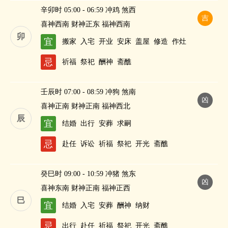
辛卯时 05:00 - 06:59 冲鸡 煞西
吉
喜神西南 财神正东 福神西南
卯
宜
搬家
入宅
开业
安床
盖屋
修造
作灶
忌
祈福
祭祀
酬神
斋醮
壬辰时 07:00 - 08:59 冲狗 煞南
凶
喜神正南 财神正南 福神西北
辰
宜
结婚
出行
安葬
求嗣
忌
赴任
诉讼
祈福
祭祀
开光
斋醮
癸巳时 09:00 - 10:59 冲猪 煞东
凶
喜神东南 财神正南 福神正西
巳
宜
结婚
入宅
安葬
酬神
纳财
忌
出行
赴任
祈福
祭祀
开光
斋醮