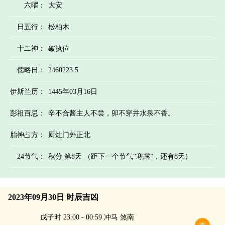
六曜：
大安
日五行：
松柏木
十二神：
破执位
儒略日：
2460223.5
伊斯兰历：
1445年03月16日
彭祖百忌：
辛不合酱主人不尝，卯不穿井水泉不香。
胎神占方：
厨灶门外正北
24节气：
秋分 第8天 （距下一个节气“寒露”，还有8天）
2023年09月30日 时辰吉凶
戊子时 23:00 - 00:59 冲马 煞南