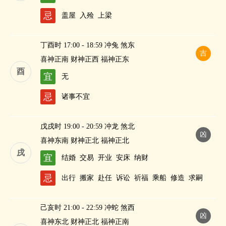
忌
盖屋
入殓
上梁
丁酉时 17:00 - 18:59 冲兔 煞东
吉
喜神正南 财神正西 福神正东
酉
宜
无
忌
诸事不宜
戊戌时 19:00 - 20:59 冲龙 煞北
凶
喜神东南 财神正北 福神正北
戌
宜
结婚
交易
开业
安床
纳财
忌
出行
搬家
赴任
诉讼
祈福
乘船
修造
求嗣
己亥时 21:00 - 22:59 冲蛇 煞西
凶
喜神东北 财神正北 福神正南