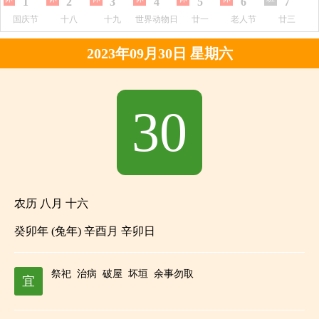
1
2
3
4
5
6
7
国庆节
十八
十九
世界动物日
廿一
老人节
廿三
2023年09月30日 星期六
30
农历 八月 十六
癸卯年 (兔年) 辛酉月 辛卯日
祭祀
治病
破屋
坏垣
余事勿取
宜