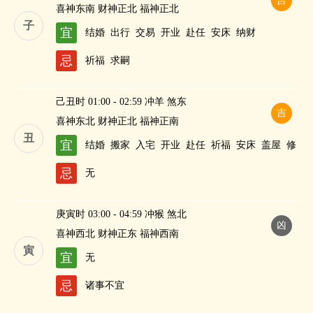
吉
喜神东南 财神正北 福神正北
子
宜
结婚
出行
交易
开业
赴任
安床
纳财
忌
祈福
求嗣
己丑时 01:00 - 02:59 冲羊 煞东
吉
喜神东北 财神正北 福神正南
丑
宜
结婚
搬家
入宅
开业
赴任
祈福
安床
盖屋
修
造
作灶
求嗣
纳财
忌
无
庚寅时 03:00 - 04:59 冲猴 煞北
凶
喜神西北 财神正东 福神西南
寅
宜
无
忌
诸事不宜