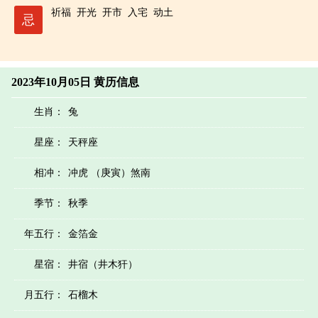
祈福
开光
开市
入宅
动土
忌
2023年10月05日 黄历信息
生肖：
兔
星座：
天秤座
相冲：
冲虎 （庚寅）煞南
季节：
秋季
年五行：
金箔金
星宿：
井宿（井木犴）
月五行：
石榴木