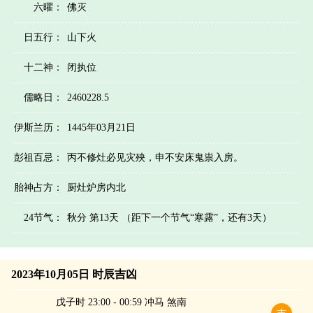
六曜：
佛灭
日五行：
山下火
十二神：
闭执位
儒略日：
2460228.5
伊斯兰历：
1445年03月21日
彭祖百忌：
丙不修灶必见灾殃，申不安床鬼祟入房。
胎神占方：
厨灶炉房内北
24节气：
秋分 第13天 （距下一个节气“寒露”，还有3天）
2023年10月05日 时辰吉凶
戊子时 23:00 - 00:59 冲马 煞南