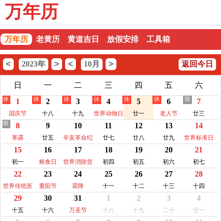
万年历
万年历
老黄历
黄道吉日
放假安排
工具箱
<
>
<
>
2023年
10月
返回今日
日
一
二
三
四
五
六
休
休
休
休
休
休
班
1
2
3
4
5
6
7
国庆节
十八
十九
世界动物日
廿一
老人节
廿三
班
8
9
10
11
12
13
14
寒露
廿五
辛亥革命纪
廿七
廿八
廿九
世界标准日
15
16
17
18
19
20
21
念日
初一
粮食日
世界消除贫
初四
初五
初六
初七
22
23
24
25
26
27
28
困日
世界传统医
重阳节
霜降
十一
十二
十三
十四
29
30
31
1
2
3
4
药日
十五
十六
万圣节
十八
十九
二十
廿一