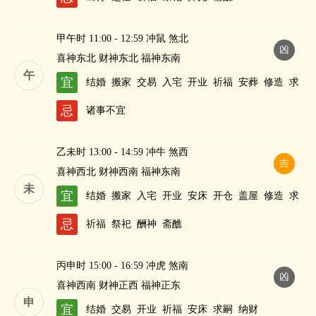
甲午时 11:00 - 12:59 冲鼠 煞北
凶
喜神东北 财神东北 福神东南
午
宜
结婚
搬家
交易
入宅
开业
祈福
安葬
修造
求
嗣
忌
诸事不宜
乙未时 13:00 - 14:59 冲牛 煞西
吉
喜神西北 财神西南 福神东南
未
宜
结婚
搬家
入宅
开业
安床
开仓
盖屋
修造
求
嗣
忌
祈福
祭祀
酬神
斋醮
丙申时 15:00 - 16:59 冲虎 煞南
凶
喜神西南 财神正西 福神正东
申
宜
结婚
交易
开业
祈福
安床
求嗣
纳财