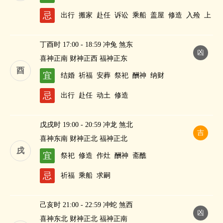
忌
出行
搬家
赴任
诉讼
乘船
盖屋
修造
入殓
上
梁
造船
丁酉时 17:00 - 18:59 冲兔 煞东
凶
喜神正南 财神正西 福神正东
酉
宜
结婚
祈福
安葬
祭祀
酬神
纳财
忌
出行
赴任
动土
修造
戊戌时 19:00 - 20:59 冲龙 煞北
吉
喜神东南 财神正北 福神正北
戌
宜
祭祀
修造
作灶
酬神
斋醮
忌
祈福
乘船
求嗣
己亥时 21:00 - 22:59 冲蛇 煞西
凶
喜神东北 财神正北 福神正南