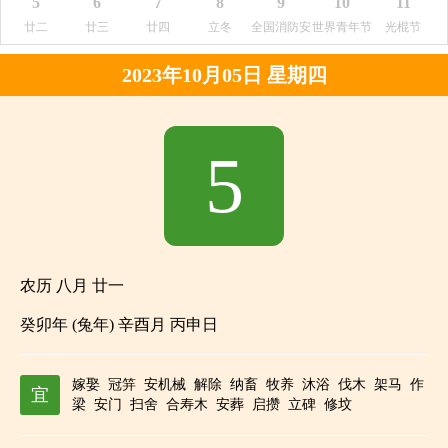
5
6
7
8
9
10
11
廿二
廿三
廿四
立冬
全国消防安
世界青年节
光棍节
全宣传教育
2023年10月05日 星期四
日
5
农历 八月 廿一
癸卯年 (兔年) 辛酉月 丙申日
嫁娶
冠笄
安机械
解除
纳畜
牧养
沐浴
伐木
架马
作
宜
梁
安门
扫舍
合寿木
安葬
启攒
立碑
修坟