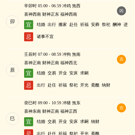
辛卯时 05:00 - 06:59 冲鸡 煞西
凶
喜神西南 财神正东 福神西南
卯
宜
结婚
出行
搬家
赴任
祈福
安葬
祭祀
酬神
进
人口
斋醮
纳财
忌
诸事不宜
壬辰时 07:00 - 08:59 冲狗 煞南
吉
喜神正南 财神正南 福神西北
辰
宜
结婚
交易
开业
安床
求嗣
忌
出行
赴任
祈福
祭祀
开光
斋醮
纳财
癸巳时 09:00 - 10:59 冲猪 煞东
吉
喜神东南 财神正南 福神正西
巳
宜
结婚
交易
开业
安床
求嗣
纳财
忌
出行
赴任
祈福
祭祀
开光
斋醮