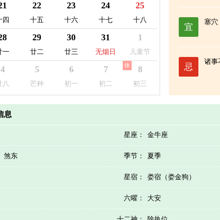
馆日
21
22
23
24
25
十四
十五
十六
十七
十八
塞穴
宜
28
29
30
31
1
廿一
廿二
廿三
无烟日
儿童节
诸事
休
忌
4
5
6
7
8
廿八
芒种
初一
初二
初三
历信息
星座：
金牛座
）煞东
季节：
夏季
星宿：
娄宿（娄金狗）
六曜：
大安
十二神：
除执位