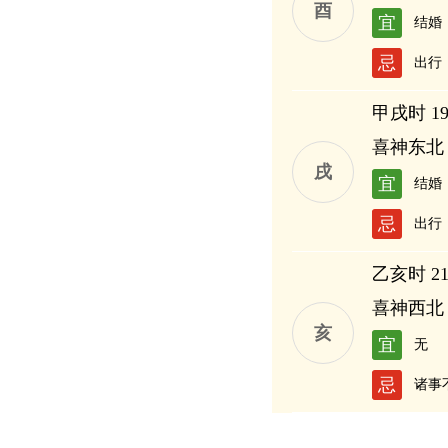
酉
宜
结婚
忌
出行
甲戌时 19:
喜神东北
戌
宜
结婚
忌
出行
乙亥时 21:
喜神西北
亥
宜
无
忌
诸事