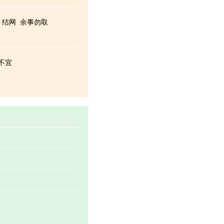
结网
余事勿取
不宜