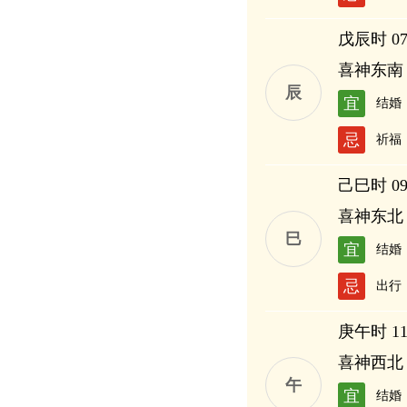
戊辰时 07:
喜神东南
辰
宜
结婚
忌
祈福
己巳时 09:
喜神东北
巳
宜
结婚
忌
出行
庚午时 11:
喜神西北
午
宜
结婚