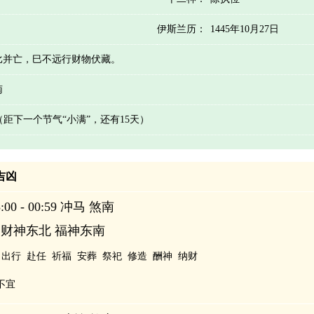
伊斯兰历：
1445年10月27日
比并亡，巳不远行财物伏藏。
南
 （距下一个节气“小满”，还有15天）
辰吉凶
00 - 00:59 冲马 煞南
 财神东北 福神东南
出行
赴任
祈福
安葬
祭祀
修造
酬神
纳财
不宜