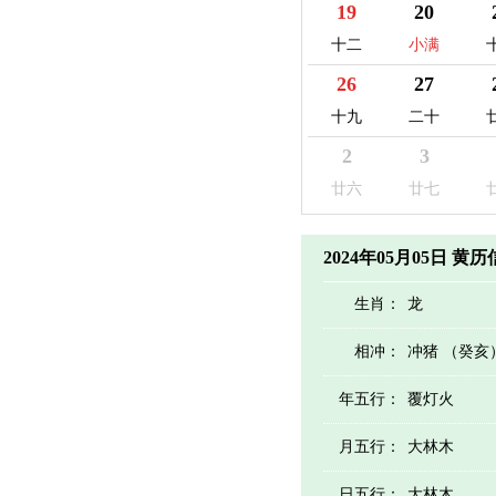
19
20
十二
小满
26
27
十九
二十
2
3
廿六
廿七
2024年05月05日 黄
生肖：
龙
相冲：
冲猪 （癸亥
年五行：
覆灯火
月五行：
大林木
日五行：
大林木