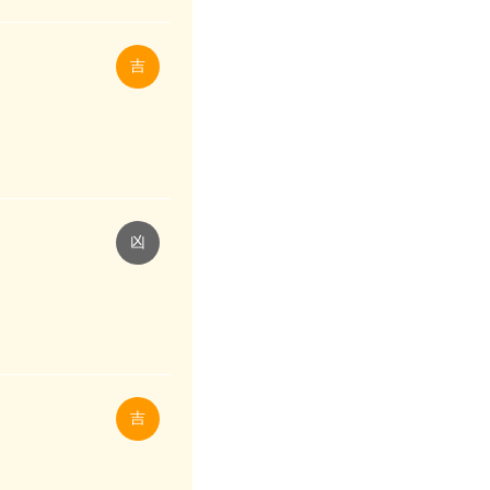
吉
凶
吉