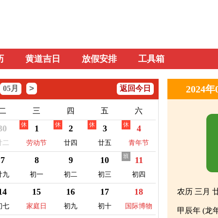
历
黄道吉日
放假安排
工具箱
>
2024
05月
返回今日
二
三
四
五
六
休
休
休
休
30
1
2
3
4
廿二
劳动节
廿四
廿五
青年节
班
7
8
9
10
11
廿九
初一
初二
初三
初四
14
15
16
17
18
农历 三月 
初七
家庭日
初九
初十
国际博物
甲辰年 (龙