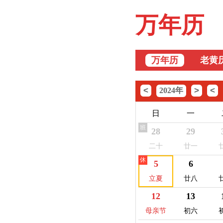
万年历
万年历
老黄
<
>
<
2024年
日
一
班
28
29
二十
廿一
休
5
6
立夏
廿八
12
13
母亲节
初六