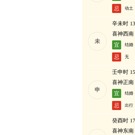
忌
动土
辛未时 13:
喜神西南
未
宜
结婚
忌
无
壬申时 15:
喜神正南
申
宜
结婚
忌
出行
癸酉时 17:
喜神东南