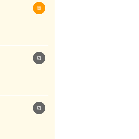
吉
凶
凶