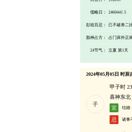
儒略日：
2460441.5
彭祖百忌：
己不破券二
胎神占方：
占门床外正
24节气：
立夏 第1天
2024年05月05日 时
甲子时 23:
喜神东北
子
宜
结婚
忌
诸事