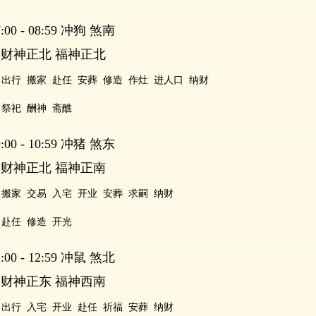
00 - 08:59 冲狗 煞南
 财神正北 福神正北
出行
搬家
赴任
安葬
修造
作灶
进人口
纳财
祭祀
酬神
斋醮
00 - 10:59 冲猪 煞东
 财神正北 福神正南
搬家
交易
入宅
开业
安葬
求嗣
纳财
赴任
修造
开光
00 - 12:59 冲鼠 煞北
 财神正东 福神西南
出行
入宅
开业
赴任
祈福
安葬
纳财