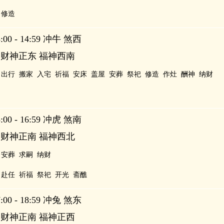
修造
00 - 14:59 冲牛 煞西
 财神正东 福神西南
出行
搬家
入宅
祈福
安床
盖屋
安葬
祭祀
修造
作灶
酬神
纳财
00 - 16:59 冲虎 煞南
 财神正南 福神西北
安葬
求嗣
纳财
赴任
祈福
祭祀
开光
斋醮
00 - 18:59 冲兔 煞东
 财神正南 福神正西