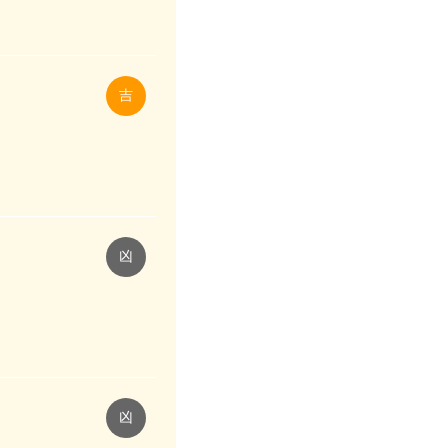
吉
凶
凶