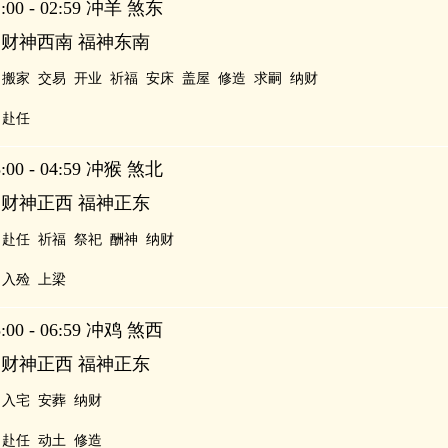
00 - 02:59 冲羊 煞东
 财神西南 福神东南
搬家
交易
开业
祈福
安床
盖屋
修造
求嗣
纳财
赴任
00 - 04:59 冲猴 煞北
 财神正西 福神正东
赴任
祈福
祭祀
酬神
纳财
入殓
上梁
00 - 06:59 冲鸡 煞西
 财神正西 福神正东
入宅
安葬
纳财
赴任
动土
修造