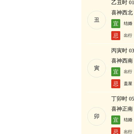
乙丑时 01:
喜神西北
丑
宜
结婚
忌
出行
丙寅时 03:
喜神西南
寅
宜
出行
忌
盖屋
丁卯时 05:
喜神正南
卯
宜
结婚
忌
出行