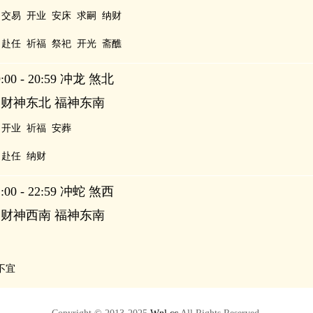
交易
开业
安床
求嗣
纳财
赴任
祈福
祭祀
开光
斋醮
00 - 20:59 冲龙 煞北
 财神东北 福神东南
开业
祈福
安葬
赴任
纳财
00 - 22:59 冲蛇 煞西
 财神西南 福神东南
不宜