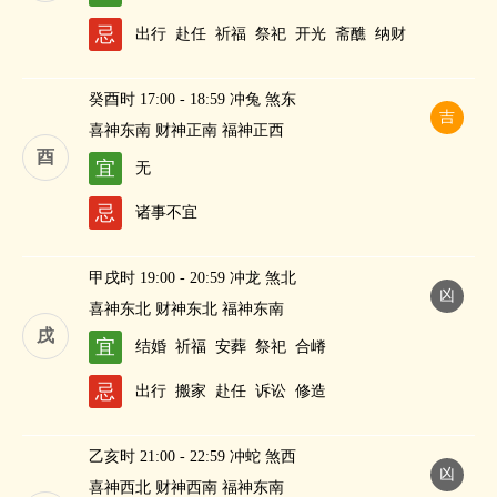
忌
出行
赴任
祈福
祭祀
开光
斋醮
纳财
癸酉时 17:00 - 18:59 冲兔 煞东
吉
喜神东南 财神正南 福神正西
酉
宜
无
忌
诸事不宜
甲戌时 19:00 - 20:59 冲龙 煞北
凶
喜神东北 财神东北 福神东南
戌
宜
结婚
祈福
安葬
祭祀
合嵴
忌
出行
搬家
赴任
诉讼
修造
乙亥时 21:00 - 22:59 冲蛇 煞西
凶
喜神西北 财神西南 福神东南