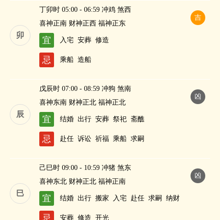
丁卯时 05:00 - 06:59 冲鸡 煞西
吉
喜神正南 财神正西 福神正东
卯
宜
入宅
安葬
修造
忌
乘船
造船
戊辰时 07:00 - 08:59 冲狗 煞南
凶
喜神东南 财神正北 福神正北
辰
宜
结婚
出行
安葬
祭祀
斋醮
忌
赴任
诉讼
祈福
乘船
求嗣
己巳时 09:00 - 10:59 冲猪 煞东
凶
喜神东北 财神正北 福神正南
巳
宜
结婚
出行
搬家
入宅
赴任
求嗣
纳财
忌
安葬
修造
开光