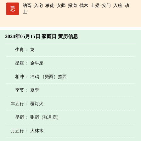
纳畜
入宅
移徙
安葬
探病
伐木
上梁
安门
入殓
动
忌
土
2024年05月15日 家庭日 黄历信息
生肖：
龙
星座：
金牛座
相冲：
冲鸡 （癸酉）煞西
季节：
夏季
年五行：
覆灯火
星宿：
张宿（张月鹿）
月五行：
大林木