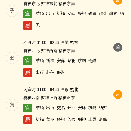
吉
喜神东北 财神东北 福神东南
子
宜
结婚
出行
祈福
安葬
祭祀
修造
作灶
酬神
纳
财
忌
无
乙丑时 01:00 - 02:59 冲羊 煞东
凶
喜神西北 财神西南 福神东南
丑
宜
结婚
祈福
安葬
祭祀
求嗣
斋醮
忌
出行
赴任
修造
丙寅时 03:00 - 04:59 冲猴 煞北
吉
喜神西南 财神正西 福神正东
寅
宜
结婚
出行
交易
开业
安床
求嗣
纳财
忌
祈福
盖屋
祭祀
入殓
酬神
上梁
斋醮