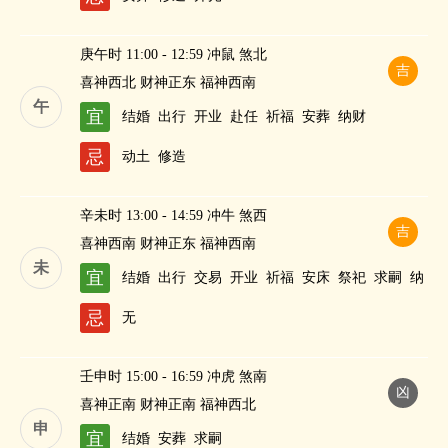
庚午时 11:00 - 12:59 冲鼠 煞北
吉
喜神西北 财神正东 福神西南
午
宜
结婚
出行
开业
赴任
祈福
安葬
纳财
忌
动土
修造
辛未时 13:00 - 14:59 冲牛 煞西
吉
喜神西南 财神正东 福神西南
未
宜
结婚
出行
交易
开业
祈福
安床
祭祀
求嗣
纳
财
忌
无
壬申时 15:00 - 16:59 冲虎 煞南
凶
喜神正南 财神正南 福神西北
申
宜
结婚
安葬
求嗣