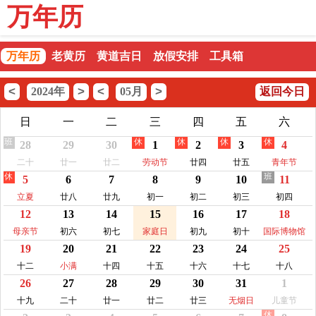
万年历
万年历
老黄历
黄道吉日
放假安排
工具箱
<
>
<
>
2024年
05月
返回今日
日
一
二
三
四
五
六
班
休
休
休
休
28
29
30
1
2
3
4
二十
廿一
廿二
劳动节
廿四
廿五
青年节
休
班
5
6
7
8
9
10
11
立夏
廿八
廿九
初一
初二
初三
初四
12
13
14
15
16
17
18
母亲节
初六
初七
家庭日
初九
初十
国际博物馆
19
20
21
22
23
24
25
日
十二
小满
十四
十五
十六
十七
十八
26
27
28
29
30
31
1
十九
二十
廿一
廿二
廿三
无烟日
儿童节
休