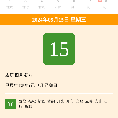
2
3
4
5
6
7
8
廿六
廿七
廿八
芒种
初一
初二
初三
2024年05月15日 星期三
15
农历 四月 初八
甲辰年 (龙年) 己巳月 己卯日
嫁娶
祭祀
祈福
求嗣
开光
开市
交易
立券
安床
出
宜
行
拆卸