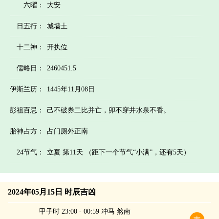
六曜：
大安
日五行：
城墙土
十二神：
开执位
儒略日：
2460451.5
伊斯兰历：
1445年11月08日
彭祖百忌：
己不破券二比并亡，卯不穿井水泉不香。
胎神占方：
占门厕外正南
24节气：
立夏 第11天 （距下一个节气“小满”，还有5天）
2024年05月15日 时辰吉凶
甲子时 23:00 - 00:59 冲马 煞南