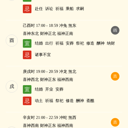
忌
赴任
诉讼
祈福
乘船
求嗣
己酉时 17:00 - 18:59 冲兔 煞东
凶
喜神东北 财神正北 福神正南
酉
宜
结婚
出行
祈福
安葬
祭祀
修造
酬神
纳财
忌
诸事不宜
庚戌时 19:00 - 20:59 冲龙 煞北
吉
喜神西北 财神正东 福神西南
戌
宜
结婚
开业
安葬
忌
动土
祈福
祭祀
修造
酬神
斋醮
辛亥时 21:00 - 22:59 冲蛇 煞西
吉
喜神西南 财神正东 福神西南