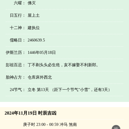
六曜：
佛灭
日五行：
屋上土
十二神：
建执位
儒略日：
2460639.5
伊斯兰历：
1446年05月18日
彭祖百忌：
丁不剃头头必生疮，亥不嫁娶不利新郎。
胎神占方：
仓库床外西北
24节气：
立冬 第13天 （距下一个节气“小雪”，还有3天）
2024年11月19日 时辰吉凶
庚子时 23:00 - 00:59 冲马 煞南