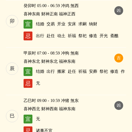
癸卯时 05:00 - 06:59 冲鸡 煞西
凶
喜神东南 财神正南 福神正西
卯
宜
结婚
交易
开业
安床
求嗣
纳财
忌
出行
赴任
动土
祈福
祭祀
修造
开光
斋醮
甲辰时 07:00 - 08:59 冲狗 煞南
吉
喜神东北 财神东北 福神东南
辰
宜
结婚
出行
搬家
赴任
祈福
安葬
祭祀
修造
作
灶
酬神
进人口
斋醮
纳财
忌
无
乙巳时 09:00 - 10:59 冲猪 煞东
凶
喜神西北 财神西南 福神东南
巳
宜
无
忌
诸事不宜