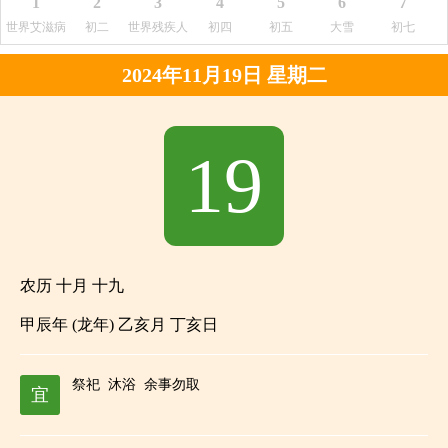
1
2
3
4
5
6
7
世界艾滋病
初二
世界残疾人
初四
初五
大雪
初七
日
日
2024年11月19日 星期二
19
农历 十月 十九
甲辰年 (龙年) 乙亥月 丁亥日
祭祀
沐浴
余事勿取
宜