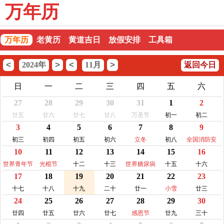
万年历
万年历
老黄历
黄道吉日
放假安排
工具箱
<
>
<
>
2024年
11月
返回今日
日
一
二
三
四
五
六
27
28
29
30
31
1
2
廿五
廿六
廿七
廿八
万圣节
初一
初二
3
4
5
6
7
8
9
初三
初四
初五
初六
立冬
初八
全国消防安
10
11
12
13
14
15
16
全宣传教育
日
世界青年节
光棍节
十二
十三
世界糖尿病
十五
十六
17
18
19
20
21
22
23
日
十七
十八
十九
二十
廿一
小雪
廿三
24
25
26
27
28
29
30
廿四
廿五
廿六
廿七
感恩节
廿九
三十