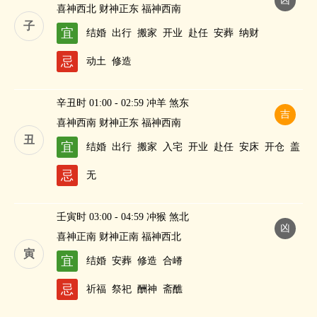
凶
喜神西北 财神正东 福神西南
子
宜
结婚
出行
搬家
开业
赴任
安葬
纳财
忌
动土
修造
辛丑时 01:00 - 02:59 冲羊 煞东
吉
喜神西南 财神正东 福神西南
丑
宜
结婚
出行
搬家
入宅
开业
赴任
安床
开仓
盖
屋
修造
进人口
纳财
忌
无
壬寅时 03:00 - 04:59 冲猴 煞北
凶
喜神正南 财神正南 福神西北
寅
宜
结婚
安葬
修造
合嵴
忌
祈福
祭祀
酬神
斋醮