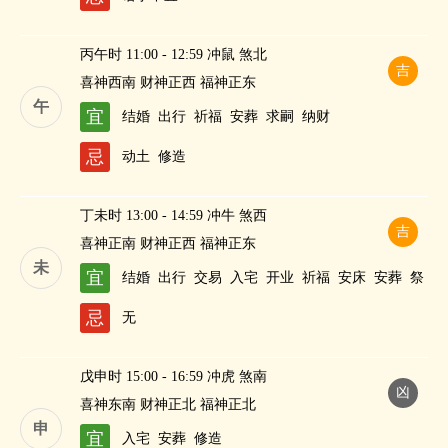
丙午时 11:00 - 12:59 冲鼠 煞北
吉
喜神西南 财神正西 福神正东
午
宜
结婚
出行
祈福
安葬
求嗣
纳财
忌
动土
修造
丁未时 13:00 - 14:59 冲牛 煞西
吉
喜神正南 财神正西 福神正东
未
宜
结婚
出行
交易
入宅
开业
祈福
安床
安葬
祭
祀
修造
求嗣
纳财
忌
无
戊申时 15:00 - 16:59 冲虎 煞南
凶
喜神东南 财神正北 福神正北
申
宜
入宅
安葬
修造