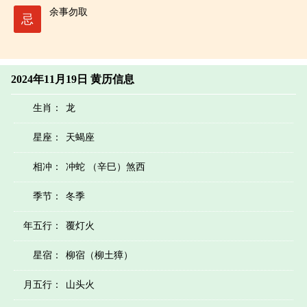
余事勿取
忌
2024年11月19日 黄历信息
生肖：
龙
星座：
天蝎座
相冲：
冲蛇 （辛巳）煞西
季节：
冬季
年五行：
覆灯火
星宿：
柳宿（柳土獐）
月五行：
山头火