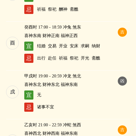
忌
祈福
祭祀
酬神
斋醮
癸酉时 17:00 - 18:59 冲兔 煞东
吉
喜神东南 财神正南 福神正西
酉
宜
结婚
交易
开业
安床
求嗣
纳财
忌
出行
赴任
祈福
祭祀
开光
斋醮
甲戌时 19:00 - 20:59 冲龙 煞北
凶
喜神东北 财神东北 福神东南
戌
宜
无
忌
诸事不宜
乙亥时 21:00 - 22:59 冲蛇 煞西
吉
喜神西北 财神西南 福神东南