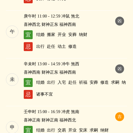
庚午时 11:00 - 12:59 冲鼠 煞北
凶
喜神西北 财神正东 福神西南
午
宜
结婚
搬家
开业
安葬
纳财
忌
出行
赴任
动土
修造
辛未时 13:00 - 14:59 冲牛 煞西
凶
喜神西南 财神正东 福神西南
未
宜
结婚
出行
入宅
赴任
祈福
安葬
修造
求嗣
纳
财
忌
诸事不宜
壬申时 15:00 - 16:59 冲虎 煞南
吉
喜神正南 财神正南 福神西北
申
宜
结婚
出行
交易
开业
安床
求嗣
纳财