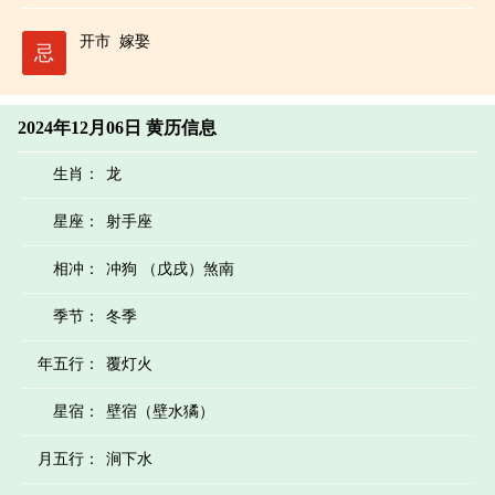
开市
嫁娶
忌
2024年12月06日 黄历信息
生肖：
龙
星座：
射手座
相冲：
冲狗 （戊戌）煞南
季节：
冬季
年五行：
覆灯火
星宿：
壁宿（壁水獝）
月五行：
涧下水