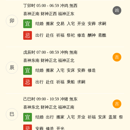
丁卯时 05:00 - 06:59 冲鸡 煞西
凶
喜神正南 财神正西 福神正东
卯
宜
结婚
搬家
交易
入宅
开业
安葬
求嗣
忌
出行
赴任
祈福
祭祀
修造
酬神
斋醮
戊辰时 07:00 - 08:59 冲狗 煞南
吉
喜神东南 财神正北 福神正北
辰
宜
结婚
搬家
入宅
安床
安葬
修造
忌
出行
赴任
祈福
乘船
求嗣
己巳时 09:00 - 10:59 冲猪 煞东
吉
喜神东北 财神正北 福神正南
巳
宜
结婚
出行
搬家
入宅
开业
祈福
安床
盖屋
祭
祀
作灶
忌
安葬
修造
开光