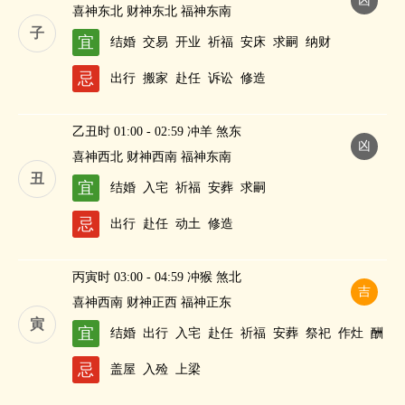
凶
喜神东北 财神东北 福神东南
子
宜
结婚
交易
开业
祈福
安床
求嗣
纳财
忌
出行
搬家
赴任
诉讼
修造
乙丑时 01:00 - 02:59 冲羊 煞东
凶
喜神西北 财神西南 福神东南
丑
宜
结婚
入宅
祈福
安葬
求嗣
忌
出行
赴任
动土
修造
丙寅时 03:00 - 04:59 冲猴 煞北
吉
喜神西南 财神正西 福神正东
寅
宜
结婚
出行
入宅
赴任
祈福
安葬
祭祀
作灶
酬
神
纳财
忌
盖屋
入殓
上梁