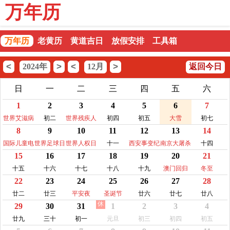
万年历
万年历
老黄历
黄道吉日
放假安排
工具箱
<
>
<
>
2024年
12月
返回今日
日
一
二
三
四
五
六
1
2
3
4
5
6
7
世界艾滋病
初二
世界残疾人
初四
初五
大雪
初七
8
9
10
11
12
13
14
日
日
国际儿童电
世界足球日
世界人权日
十一
西安事变纪
南京大屠杀
十四
15
16
17
18
19
20
21
视日
念日
纪念日
十五
十六
十七
十八
十九
澳门回归
冬至
22
23
24
25
26
27
28
廿二
廿三
平安夜
圣诞节
廿六
廿七
廿八
休
29
30
31
1
2
3
4
廿九
三十
初一
元旦
初三
初四
初五