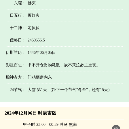
六曜：
佛灭
日五行：
覆灯火
十二神：
定执位
儒略日：
2460656.5
伊斯兰历：
1446年06月05日
彭祖百忌：
甲不开仓财物耗散，辰不哭泣必主重丧。
胎神占方：
门鸡栖房内东
24节气：
大雪 第1天 （距下一个节气“冬至”，还有15天）
2024年12月06日 时辰吉凶
甲子时 23:00 - 00:59 冲马 煞南