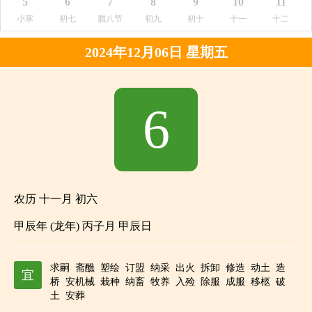
5
6
7
8
9
10
11
小寒
初七
腊八节
初九
初十
十一
十二
2024年12月06日 星期五
6
农历 十一月 初六
甲辰年 (龙年) 丙子月 甲辰日
求嗣
斋醮
塑绘
订盟
纳采
出火
拆卸
修造
动土
造
宜
桥
安机械
栽种
纳畜
牧养
入殓
除服
成服
移柩
破
土
安葬