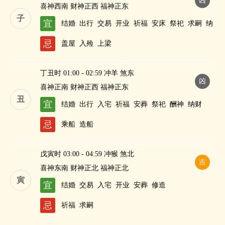
凶
喜神西南 财神正西 福神正东
子
宜
结婚
出行
交易
开业
祈福
安床
祭祀
求嗣
纳
财
忌
盖屋
入殓
上梁
丁丑时 01:00 - 02:59 冲羊 煞东
凶
喜神正南 财神正西 福神正东
丑
宜
结婚
出行
入宅
祈福
安葬
祭祀
酬神
纳财
忌
乘船
造船
戊寅时 03:00 - 04:59 冲猴 煞北
吉
喜神东南 财神正北 福神正北
寅
宜
结婚
交易
入宅
开业
安葬
修造
忌
祈福
求嗣