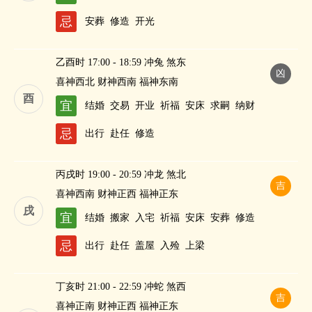
忌
安葬
修造
开光
乙酉时 17:00 - 18:59 冲兔 煞东
凶
喜神西北 财神西南 福神东南
酉
宜
结婚
交易
开业
祈福
安床
求嗣
纳财
忌
出行
赴任
修造
丙戌时 19:00 - 20:59 冲龙 煞北
吉
喜神西南 财神正西 福神正东
戌
宜
结婚
搬家
入宅
祈福
安床
安葬
修造
忌
出行
赴任
盖屋
入殓
上梁
丁亥时 21:00 - 22:59 冲蛇 煞西
吉
喜神正南 财神正西 福神正东