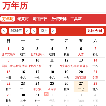
万年历
万年历
老黄历
黄道吉日
放假安排
工具箱
<
>
<
>
2024年
12月
返回今日
日
一
二
三
四
五
六
1
2
3
4
5
6
7
世界艾滋病
初二
世界残疾人
初四
初五
大雪
初七
8
9
10
11
12
13
14
日
日
国际儿童电
世界足球日
世界人权日
十一
西安事变纪
南京大屠杀
十四
15
16
17
18
19
20
21
视日
念日
纪念日
十五
十六
十七
十八
十九
澳门回归
冬至
22
23
24
25
26
27
28
廿二
廿三
平安夜
圣诞节
廿六
廿七
廿八
休
29
30
31
1
2
3
4
廿九
三十
初一
元旦
初三
初四
初五