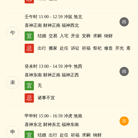
壬午时 11:00 - 12:59 冲鼠 煞北
凶
喜神正南 财神正南 福神西北
午
宜
结婚
交易
入宅
开业
安葬
求嗣
纳财
忌
出行
搬家
赴任
诉讼
祈福
祭祀
修造
开光
斋
醮
癸未时 13:00 - 14:59 冲牛 煞西
凶
喜神东南 财神正南 福神正西
未
宜
无
忌
诸事不宜
甲申时 15:00 - 16:59 冲虎 煞南
吉
喜神东北 财神东北 福神东南
申
宜
结婚
出行
赴任
祈福
求嗣
纳财