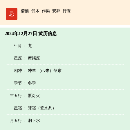
斋醮
伐木
作梁
安葬
行丧
忌
2024年12月27日 黄历信息
生肖：
龙
星座：
摩羯座
相冲：
冲羊 （己未）煞东
季节：
冬季
年五行：
覆灯火
星宿：
箕宿（箕水豹）
月五行：
涧下水