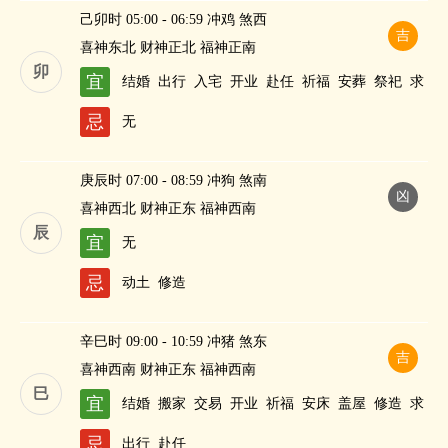
己卯时 05:00 - 06:59 冲鸡 煞西
吉
喜神东北 财神正北 福神正南
卯
宜
结婚
出行
入宅
开业
赴任
祈福
安葬
祭祀
求
嗣
纳财
忌
无
庚辰时 07:00 - 08:59 冲狗 煞南
凶
喜神西北 财神正东 福神西南
辰
宜
无
忌
动土
修造
辛巳时 09:00 - 10:59 冲猪 煞东
吉
喜神西南 财神正东 福神西南
巳
宜
结婚
搬家
交易
开业
祈福
安床
盖屋
修造
求
嗣
纳财
忌
出行
赴任