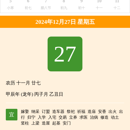
5
6
7
8
9
10
11
小寒
初七
腊八节
初九
初十
十一
十二
2024年12月27日 星期五
27
农历 十一月 廿七
甲辰年 (龙年) 丙子月 乙丑日
嫁娶
纳采
订盟
造车器
祭祀
祈福
造庙
安香
出火
出
宜
行
归宁
入学
入宅
交易
立券
求医
治病
修造
动土
竖柱
上梁
造屋
起基
安门