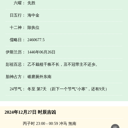
六曜：
先胜
日五行：
海中金
十二神：
除执位
儒略日：
2460677.5
伊斯兰历：
1446年06月26日
彭祖百忌：
乙不栽植千株不长，丑不冠带主不还乡。
胎神占方：
碓磨厕外东南
24节气：
冬至 第7天 （距下一个节气“小寒”，还有9天）
2024年12月27日 时辰吉凶
丙子时 23:00 - 00:59 冲马 煞南