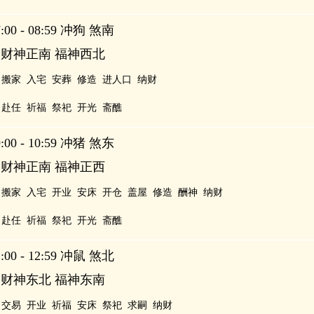
00 - 08:59 冲狗 煞南
 财神正南 福神西北
搬家
入宅
安葬
修造
进人口
纳财
赴任
祈福
祭祀
开光
斋醮
00 - 10:59 冲猪 煞东
 财神正南 福神正西
搬家
入宅
开业
安床
开仓
盖屋
修造
酬神
纳财
赴任
祈福
祭祀
开光
斋醮
00 - 12:59 冲鼠 煞北
 财神东北 福神东南
交易
开业
祈福
安床
祭祀
求嗣
纳财