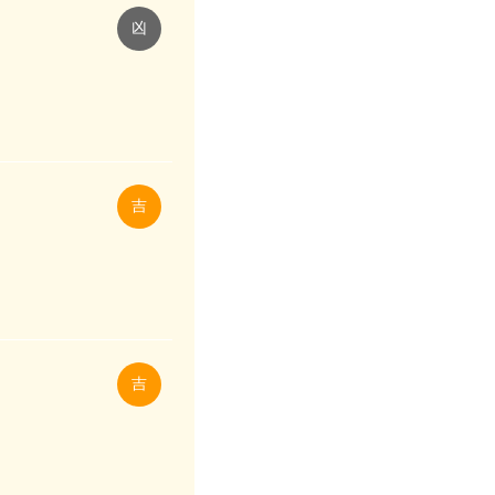
凶
吉
吉