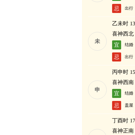
忌
出行
乙未时 13:
喜神西北
未
宜
结婚
忌
出行
丙申时 15:
喜神西南
申
宜
结婚
忌
盖屋
丁酉时 17:
喜神正南