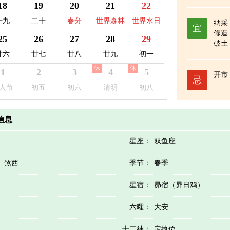
日
益日
18
19
20
21
22
十九
二十
春分
世界森林
世界水日
纳采
宜
修造
日
25
26
27
28
29
破土
廿六
廿七
廿八
廿九
初一
休
休
1
2
3
4
5
开市
忌
人节
初五
初六
清明
初八
历信息
星座：
双鱼座
）煞西
季节：
春季
星宿：
昴宿（昴日鸡）
六曜：
大安
十二神：
定执位