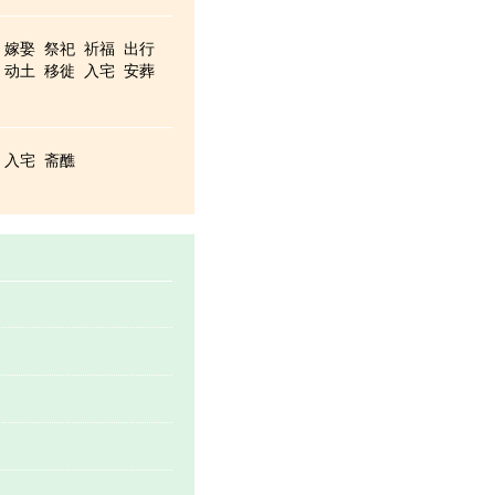
嫁娶
祭祀
祈福
出行
动土
移徙
入宅
安葬
入宅
斋醮