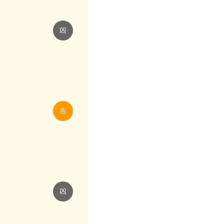
凶
吉
凶