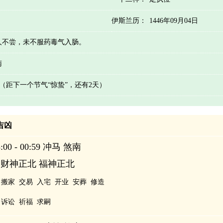
伊斯兰历：
1446年09月04日
人不尝，未不服药毒气入肠。
南
天 （距下一个节气“惊蛰”，还有2天）
辰吉凶
00 - 00:59 冲马 煞南
 财神正北 福神正北
搬家
交易
入宅
开业
安葬
修造
诉讼
祈福
求嗣