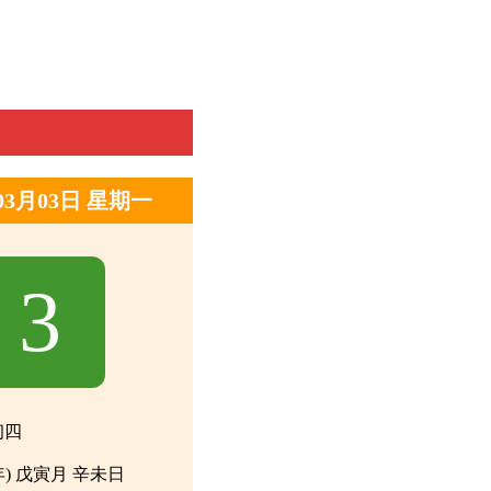
年03月03日 星期一
3
初四
年) 戊寅月 辛未日