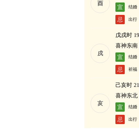
酉
宜
结婚
忌
出行
戊戌时 19:
喜神东南
戌
宜
结婚
忌
祈福
己亥时 21:
喜神东北
亥
宜
结婚
忌
出行