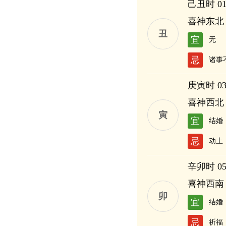
己丑时 01:
喜神东北
丑
宜
无
忌
诸事
庚寅时 03:
喜神西北
寅
宜
结婚
忌
动土
辛卯时 05:
喜神西南
卯
宜
结婚
忌
祈福