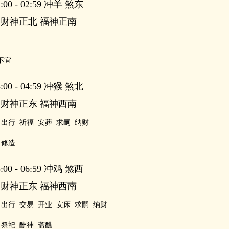
00 - 02:59 冲羊 煞东
 财神正北 福神正南
不宜
00 - 04:59 冲猴 煞北
 财神正东 福神西南
出行
祈福
安葬
求嗣
纳财
修造
00 - 06:59 冲鸡 煞西
 财神正东 福神西南
出行
交易
开业
安床
求嗣
纳财
祭祀
酬神
斋醮