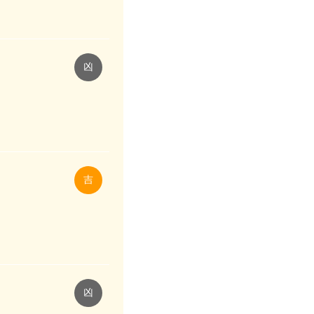
凶
吉
凶