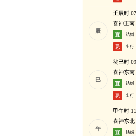
壬辰时 07:
喜神正南
辰
宜
结婚
忌
出行
癸巳时 09:
喜神东南
巳
宜
结婚
忌
出行
甲午时 11:
喜神东北
午
宜
结婚