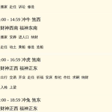
搬家
赴任
诉讼
修造
00 - 14:59 冲牛 煞西
 财神西南 福神东南
搬家
安葬
进人口
纳财
赴任
动土
乘船
修造
造船
00 - 16:59 冲虎 煞南
 财神正西 福神正东
出行
交易
开业
赴任
祈福
安床
祭祀
作灶
求嗣
纳财
入殓
上梁
00 - 18:59 冲兔 煞东
 财神正西 福神正东