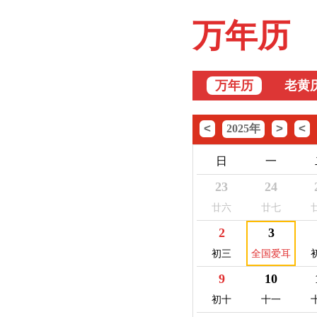
万年历
万年历
老黄
<
>
<
2025年
日
一
23
24
廿六
廿七
2
3
初三
全国爱耳
日
9
10
初十
十一