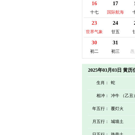
16
17
十七
国际航海
日
23
24
世界气象
廿五
日
30
31
初二
初三
愚
2025年03月03日 黄
生肖：
蛇
相冲：
冲牛 （乙丑
年五行：
覆灯火
月五行：
城墙土
日五行：
路旁土