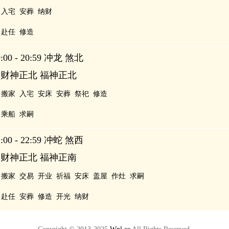
入宅
安葬
纳财
赴任
修造
00 - 20:59 冲龙 煞北
 财神正北 福神正北
搬家
入宅
安床
安葬
祭祀
修造
乘船
求嗣
00 - 22:59 冲蛇 煞西
 财神正北 福神正南
搬家
交易
开业
祈福
安床
盖屋
作灶
求嗣
赴任
安葬
修造
开光
纳财