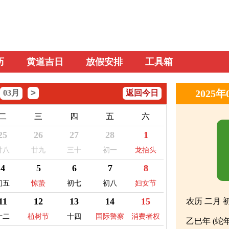
历
黄道吉日
放假安排
工具箱
>
2025
03月
返回今日
二
三
四
五
六
25
26
27
28
1
廿八
廿九
三十
初一
龙抬头
4
5
6
7
8
初五
惊蛰
初七
初八
妇女节
11
12
13
14
15
农历 二月 
十二
植树节
十四
国际警察
消费者权
乙巳年 (蛇