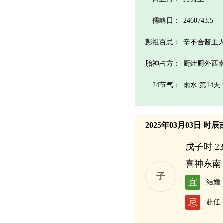
儒略日：
2460743.5
彭祖百忌：
辛不合酱主
胎神占方：
厨灶厕外西
24节气：
雨水 第14
2025年03月03日 时
戊子时 23:
喜神东南
子
宜
结婚
忌
赴任