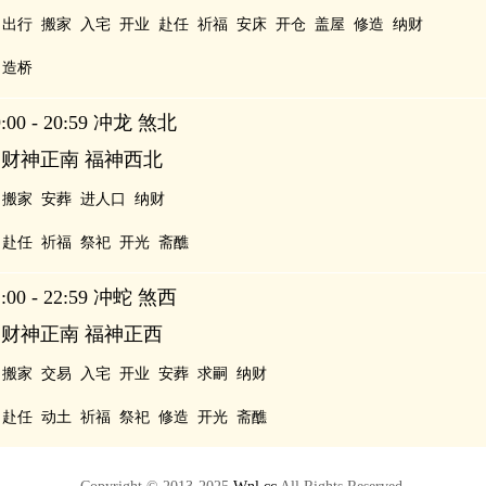
出行
搬家
入宅
开业
赴任
祈福
安床
开仓
盖屋
修造
纳财
造桥
00 - 20:59 冲龙 煞北
 财神正南 福神西北
搬家
安葬
进人口
纳财
赴任
祈福
祭祀
开光
斋醮
00 - 22:59 冲蛇 煞西
 财神正南 福神正西
搬家
交易
入宅
开业
安葬
求嗣
纳财
赴任
动土
祈福
祭祀
修造
开光
斋醮