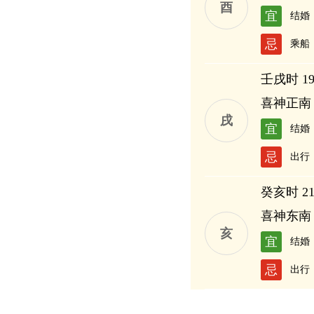
酉
宜
结婚
忌
乘船
壬戌时 19:
喜神正南
戌
宜
结婚
忌
出行
癸亥时 21:
喜神东南
亥
宜
结婚
忌
出行