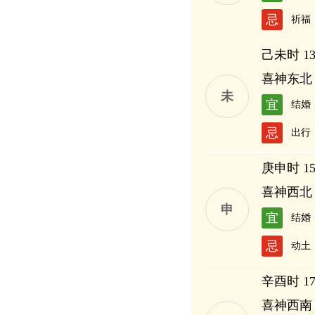
忌
祈福
己未时 13:
喜神东北
未
宜
结婚
忌
出行
庚申时 15:
喜神西北
申
宜
结婚
忌
动土
辛酉时 17:
喜神西南