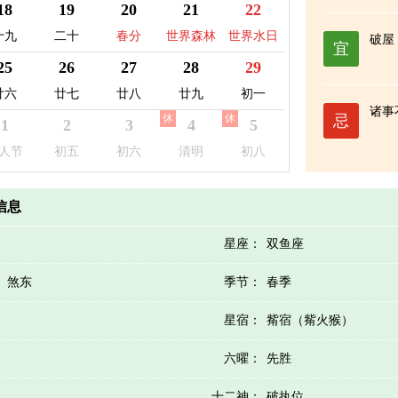
日
益日
18
19
20
21
22
十九
二十
春分
世界森林
世界水日
破屋
宜
日
25
26
27
28
29
廿六
廿七
廿八
廿九
初一
诸事
休
休
忌
1
2
3
4
5
人节
初五
初六
清明
初八
历信息
星座：
双鱼座
）煞东
季节：
春季
星宿：
觜宿（觜火猴）
六曜：
先胜
十二神：
破执位