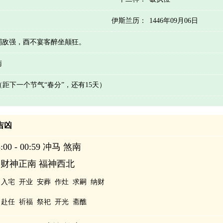
伊斯兰历：
1446年09月06日
弱敌强，酉不宴客醉坐颠狂。
南
 （距下一个节气“春分”，还有15天）
辰吉凶
00 - 00:59 冲马 煞南
 财神正南 福神西北
入宅
开业
安葬
作灶
求嗣
纳财
赴任
祈福
祭祀
开光
斋醮