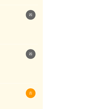
凶
凶
吉