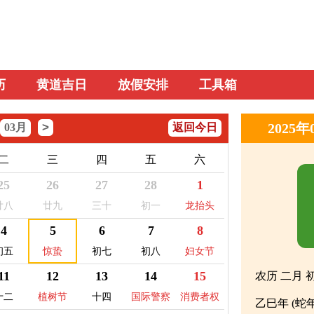
历
黄道吉日
放假安排
工具箱
>
2025
03月
返回今日
二
三
四
五
六
25
26
27
28
1
廿八
廿九
三十
初一
龙抬头
4
5
6
7
8
初五
惊蛰
初七
初八
妇女节
11
12
13
14
15
农历 二月 
十二
植树节
十四
国际警察
消费者权
乙巳年 (蛇