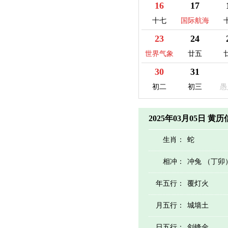
16
17
十七
国际航海
日
23
24
世界气象
廿五
日
30
31
初二
初三
愚
2025年03月05日 黄
生肖：
蛇
相冲：
冲兔 （丁卯
年五行：
覆灯火
月五行：
城墙土
日五行：
剑锋金