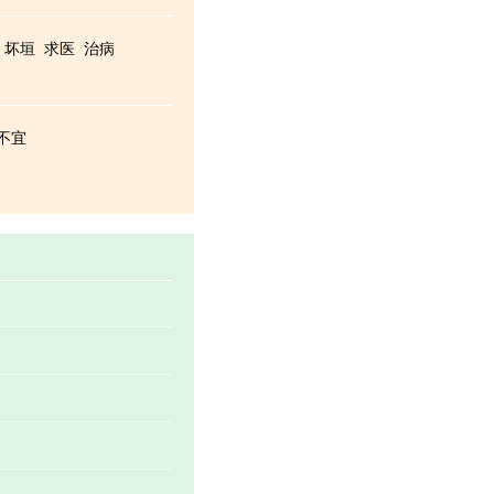
坏垣
求医
治病
不宜