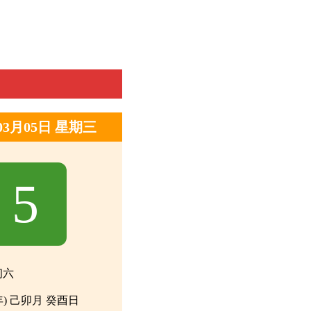
年03月05日 星期三
5
初六
年) 己卯月 癸酉日