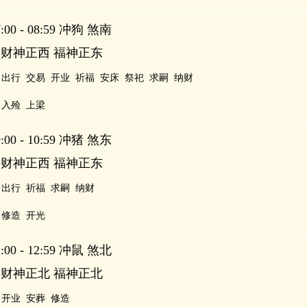
00 - 08:59 冲狗 煞南
 财神正西 福神正东
出行
交易
开业
祈福
安床
祭祀
求嗣
纳财
入殓
上梁
00 - 10:59 冲猪 煞东
 财神正西 福神正东
出行
祈福
求嗣
纳财
修造
开光
00 - 12:59 冲鼠 煞北
 财神正北 福神正北
开业
安葬
修造