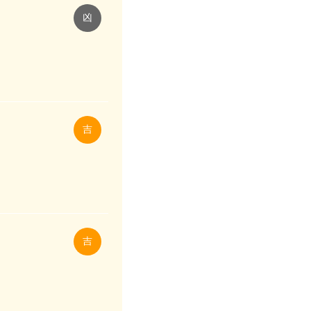
凶
吉
吉