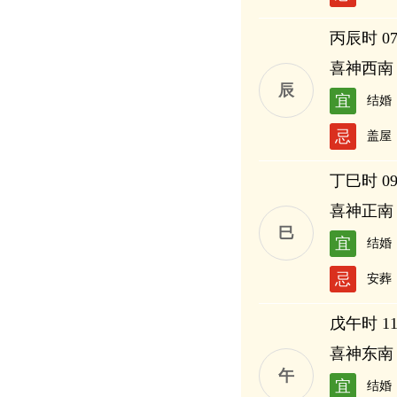
丙辰时 07:
喜神西南
辰
宜
结婚
忌
盖屋
丁巳时 09:
喜神正南
巳
宜
结婚
忌
安葬
戊午时 11:
喜神东南
午
宜
结婚