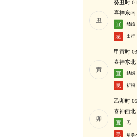
癸丑时 01:
喜神东南
丑
宜
结婚
忌
出行
甲寅时 03:
喜神东北
寅
宜
结婚
忌
祈福
乙卯时 05:
喜神西北
卯
宜
无
忌
诸事