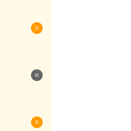
吉
凶
吉