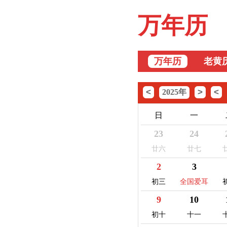
万年历
万年历
老黄
<
>
<
2025年
日
一
23
24
廿六
廿七
2
3
初三
全国爱耳
日
9
10
初十
十一