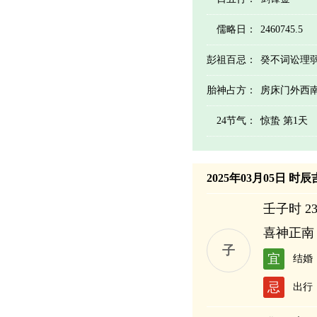
儒略日：
2460745.5
彭祖百忌：
癸不词讼理
胎神占方：
房床门外西
24节气：
惊蛰 第1天
2025年03月05日 时
壬子时 23:
喜神正南
子
宜
结婚
忌
出行