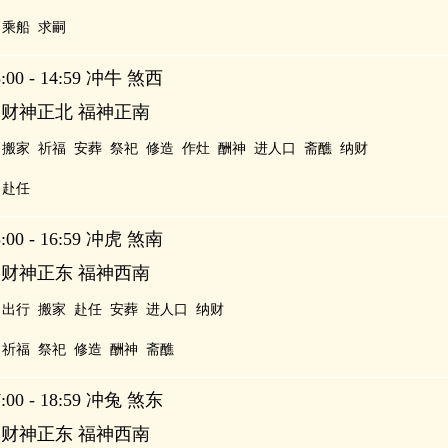
乘船
求嗣
00 - 14:59 冲牛 煞西
 财神正北 福神正南
搬家
祈福
安葬
祭祀
修造
作灶
酬神
进人口
斋醮
纳财
赴任
00 - 16:59 冲虎 煞南
 财神正东 福神西南
出行
搬家
赴任
安葬
进人口
纳财
祈福
祭祀
修造
酬神
斋醮
00 - 18:59 冲兔 煞东
 财神正东 福神西南