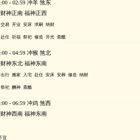
00 - 02:59 冲羊 煞东
 财神正南 福神正西
交易
开业
安床
求嗣
纳财
赴任
祈福
祭祀
修造
开光
斋醮
00 - 04:59 冲猴 煞北
 财神东北 福神东南
出行
搬家
入宅
赴任
安床
安葬
修造
纳财
祭祀
酬神
斋醮
00 - 06:59 冲鸡 煞西
 财神西南 福神东南
不宜