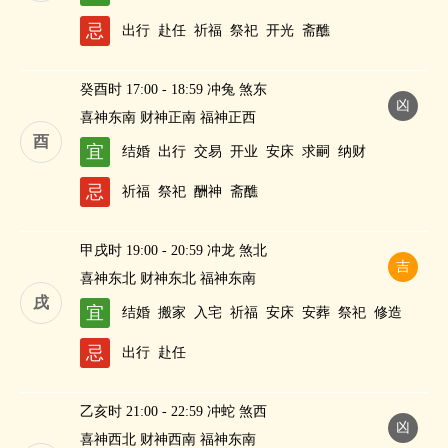
忌
出行
赴任
祈福
祭祀
开光
斋醮
癸酉时 17:00 - 18:59 冲兔 煞东
凶
喜神东南 财神正南 福神正西
酉
宜
结婚
出行
交易
开业
安床
求嗣
纳财
忌
祈福
祭祀
酬神
斋醮
甲戌时 19:00 - 20:59 冲龙 煞北
吉
喜神东北 财神东北 福神东南
戌
宜
结婚
搬家
入宅
祈福
安床
安葬
祭祀
修造
忌
出行
赴任
乙亥时 21:00 - 22:59 冲蛇 煞西
凶
喜神西北 财神西南 福神东南