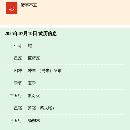
诸事不宜
忌
2025年07月19日 黄历信息
生肖：
蛇
星座：
巨蟹座
相冲：
冲羊 （癸未）煞东
季节：
夏季
年五行：
覆灯火
星宿：
觜宿（觜火猴）
月五行：
杨柳木