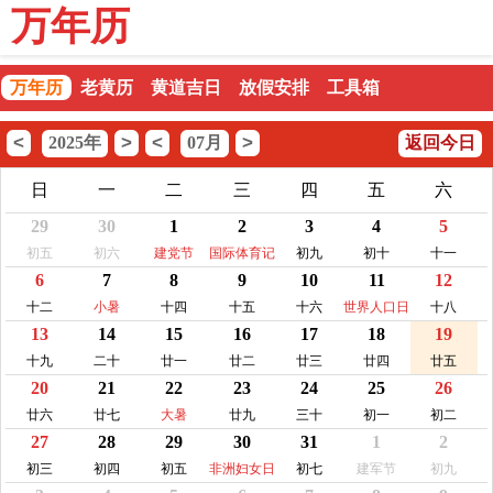
万年历
万年历
老黄历
黄道吉日
放假安排
工具箱
<
>
<
>
2025年
07月
返回今日
日
一
二
三
四
五
六
29
30
1
2
3
4
5
初五
初六
建党节
国际体育记
初九
初十
十一
6
7
8
9
10
11
12
者日
十二
小暑
十四
十五
十六
世界人口日
十八
13
14
15
16
17
18
19
十九
二十
廿一
廿二
廿三
廿四
廿五
20
21
22
23
24
25
26
廿六
廿七
大暑
廿九
三十
初一
初二
27
28
29
30
31
1
2
初三
初四
初五
非洲妇女日
初七
建军节
初九