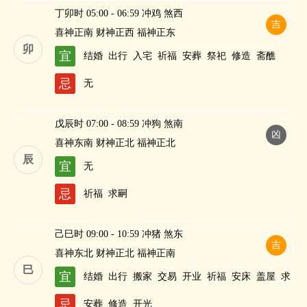
丁卯时 05:00 - 06:59 冲鸡 煞西
吉
喜神正南 财神正西 福神正东
卯
宜
结婚
出行
入宅
祈福
安葬
祭祀
修造
斋醮
忌
无
戊辰时 07:00 - 08:59 冲狗 煞南
凶
喜神东南 财神正北 福神正北
辰
宜
无
忌
祈福
求嗣
己巳时 09:00 - 10:59 冲猪 煞东
吉
喜神东北 财神正北 福神正南
巳
宜
结婚
出行
搬家
交易
开业
祈福
安床
盖屋
求
嗣
纳财
忌
安葬
修造
开光