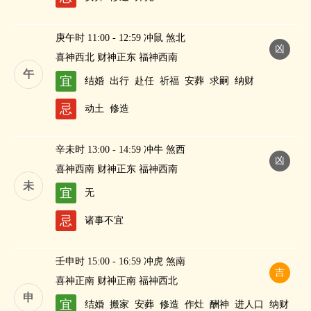
庚午时 11:00 - 12:59 冲鼠 煞北
凶
喜神西北 财神正东 福神西南
午
宜
结婚
出行
赴任
祈福
安葬
求嗣
纳财
忌
动土
修造
辛未时 13:00 - 14:59 冲牛 煞西
凶
喜神西南 财神正东 福神西南
未
宜
无
忌
诸事不宜
壬申时 15:00 - 16:59 冲虎 煞南
吉
喜神正南 财神正南 福神西北
申
宜
结婚
搬家
安葬
修造
作灶
酬神
进人口
纳财