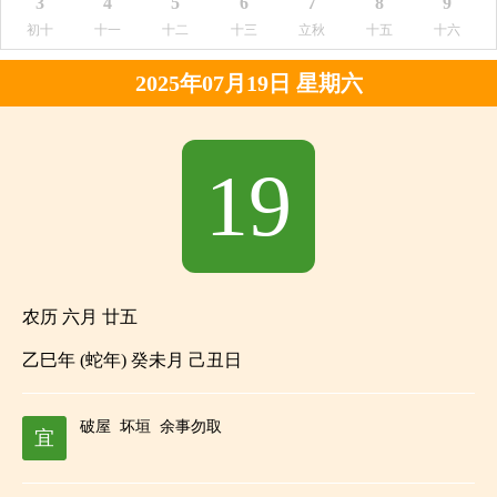
3
4
5
6
7
8
9
初十
十一
十二
十三
立秋
十五
十六
2025年07月19日 星期六
19
农历 六月 廿五
乙巳年 (蛇年) 癸未月 己丑日
破屋
坏垣
余事勿取
宜