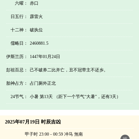
六曜：
赤口
日五行：
霹雷火
十二神：
破执位
儒略日：
2460881.5
伊斯兰历：
1447年01月24日
彭祖百忌：
己不破券二比并亡，丑不冠带主不还乡。
胎神占方：
占门厕外正北
24节气：
小暑 第13天 （距下一个节气“大暑”，还有3天）
2025年07月19日 时辰吉凶
甲子时 23:00 - 00:59 冲马 煞南