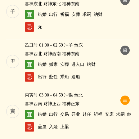
凶
喜神东北 财神东北 福神东南
子
宜
结婚
出行
祈福
安葬
求嗣
纳财
忌
无
乙丑时 01:00 - 02:59 冲羊 煞东
凶
喜神西北 财神西南 福神东南
丑
宜
结婚
搬家
安葬
进人口
纳财
忌
出行
赴任
乘船
造船
丙寅时 03:00 - 04:59 冲猴 煞北
吉
喜神西南 财神正西 福神正东
寅
宜
结婚
出行
交易
开业
赴任
祈福
安床
求嗣
纳
财
忌
盖屋
入殓
上梁