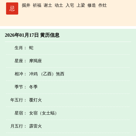
掘井
祈福
谢土
动土
入宅
上梁
修造
作灶
忌
2026年01月17日 黄历信息
生肖：
蛇
星座：
摩羯座
相冲：
冲鸡 （乙酉）煞西
季节：
冬季
年五行：
覆灯火
星宿：
女宿（女土蝠）
月五行：
霹雷火