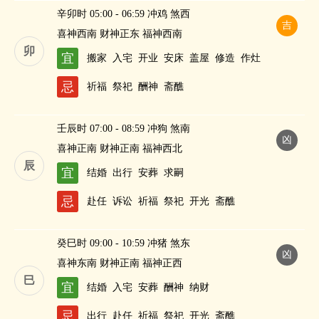
辛卯时 05:00 - 06:59 冲鸡 煞西
吉
喜神西南 财神正东 福神西南
卯
宜
搬家
入宅
开业
安床
盖屋
修造
作灶
忌
祈福
祭祀
酬神
斋醮
壬辰时 07:00 - 08:59 冲狗 煞南
凶
喜神正南 财神正南 福神西北
辰
宜
结婚
出行
安葬
求嗣
忌
赴任
诉讼
祈福
祭祀
开光
斋醮
癸巳时 09:00 - 10:59 冲猪 煞东
凶
喜神东南 财神正南 福神正西
巳
宜
结婚
入宅
安葬
酬神
纳财
忌
出行
赴任
祈福
祭祀
开光
斋醮