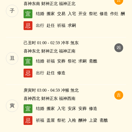
吉
喜神东南 财神正北 福神正北
子
宜
结婚
搬家
交易
入宅
开业
祭祀
修造
作灶
酬
神
斋醮
忌
出行
赴任
祈福
求嗣
己丑时 01:00 - 02:59 冲羊 煞东
凶
喜神东北 财神正北 福神正南
丑
宜
结婚
祈福
安葬
祭祀
求嗣
斋醮
忌
出行
赴任
修造
庚寅时 03:00 - 04:59 冲猴 煞北
吉
喜神西北 财神正东 福神西南
寅
宜
结婚
搬家
入宅
安床
安葬
修造
忌
祈福
盖屋
祭祀
入殓
酬神
上梁
斋醮