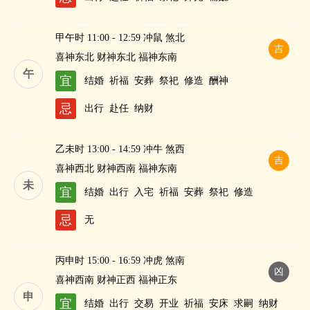
甲午时 11:00 - 12:59 冲鼠 煞北
吉
喜神东北 财神东北 福神东南
午
宜
结婚
祈福
安葬
祭祀
修造
酬神
忌
出行
赴任
纳财
乙未时 13:00 - 14:59 冲牛 煞西
吉
喜神西北 财神西南 福神东南
未
宜
结婚
出行
入宅
祈福
安葬
祭祀
修造
忌
无
丙申时 15:00 - 16:59 冲虎 煞南
凶
喜神西南 财神正西 福神正东
申
宜
结婚
出行
交易
开业
祈福
安床
求嗣
纳财