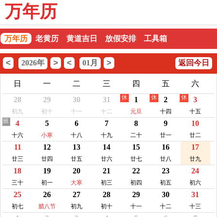
万年历
万年历
老黄历
黄道吉日
放假安排
工具箱
<
>
<
>
2026年
01月
返回今日
日
一
二
三
四
五
六
休
休
休
28
29
30
31
1
2
3
初九
初十
十一
十二
元旦
十四
十五
班
4
5
6
7
8
9
10
十六
小寒
十八
十九
二十
廿一
廿二
11
12
13
14
15
16
17
廿三
廿四
廿五
廿六
廿七
廿八
廿九
18
19
20
21
22
23
24
三十
初一
大寒
初三
初四
初五
初六
25
26
27
28
29
30
31
初七
腊八节
初九
初十
十一
十二
十三