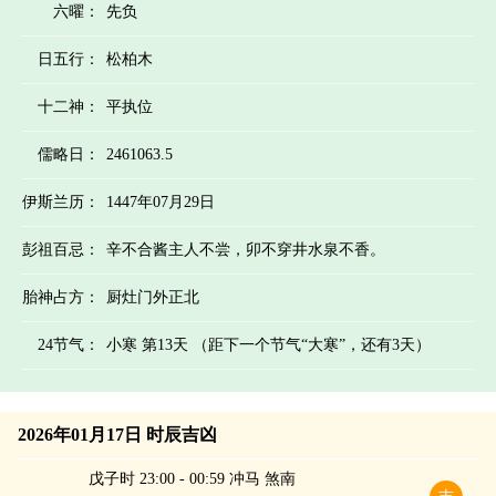
六曜：
先负
日五行：
松柏木
十二神：
平执位
儒略日：
2461063.5
伊斯兰历：
1447年07月29日
彭祖百忌：
辛不合酱主人不尝，卯不穿井水泉不香。
胎神占方：
厨灶门外正北
24节气：
小寒 第13天 （距下一个节气“大寒”，还有3天）
2026年01月17日 时辰吉凶
戊子时 23:00 - 00:59 冲马 煞南