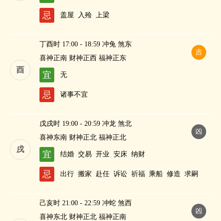
忌
盖屋
入殓
上梁
丁酉时 17:00 - 18:59 冲兔 煞东
吉
喜神正南 财神正西 福神正东
酉
宜
无
忌
诸事不宜
戊戌时 19:00 - 20:59 冲龙 煞北
凶
喜神东南 财神正北 福神正北
戌
宜
结婚
交易
开业
安床
纳财
忌
出行
搬家
赴任
诉讼
祈福
乘船
修造
求嗣
己亥时 21:00 - 22:59 冲蛇 煞西
凶
喜神东北 财神正北 福神正南