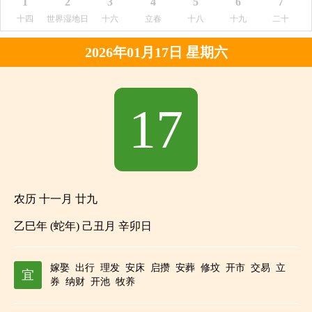
1
2
3
4
5
6
7
十四
世界湿地日
十六
立春
十八
十九
二十
2026年01月17日 星期六
17
农历 十一月 廿九
乙巳年 (蛇年) 己丑月 辛卯日
嫁娶
出行
理发
安床
启攒
安葬
修坟
开市
交易
立
宜
券
纳财
开池
牧养