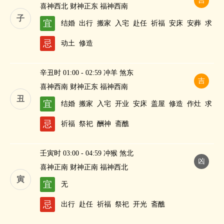
吉
喜神西北 财神正东 福神西南
子
宜
结婚
出行
搬家
入宅
赴任
祈福
安床
安葬
求
嗣
纳财
忌
动土
修造
辛丑时 01:00 - 02:59 冲羊 煞东
吉
喜神西南 财神正东 福神西南
丑
宜
结婚
搬家
入宅
开业
安床
盖屋
修造
作灶
求
嗣
忌
祈福
祭祀
酬神
斋醮
壬寅时 03:00 - 04:59 冲猴 煞北
凶
喜神正南 财神正南 福神西北
寅
宜
无
忌
出行
赴任
祈福
祭祀
开光
斋醮