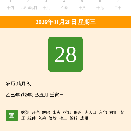
1
2
3
4
5
6
7
十四
世界湿地日
十六
立春
十八
十九
二十
2026年01月28日 星期三
28
农历 腊月 初十
乙巳年 (蛇年) 己丑月 壬寅日
嫁娶
开光
解除
出火
拆卸
修造
进人口
入宅
移徙
安
宜
床
栽种
入殓
修坟
动土
除服
成服