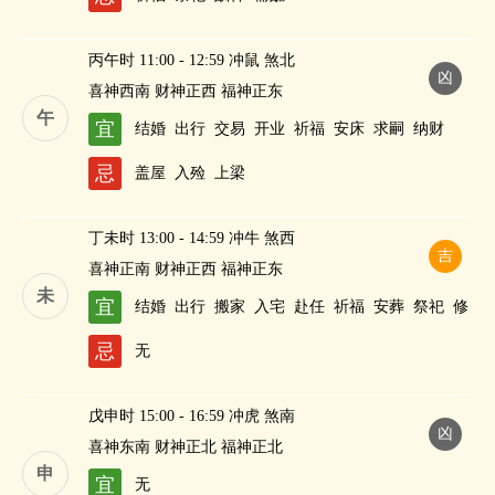
丙午时 11:00 - 12:59 冲鼠 煞北
凶
喜神西南 财神正西 福神正东
午
宜
结婚
出行
交易
开业
祈福
安床
求嗣
纳财
忌
盖屋
入殓
上梁
丁未时 13:00 - 14:59 冲牛 煞西
吉
喜神正南 财神正西 福神正东
未
宜
结婚
出行
搬家
入宅
赴任
祈福
安葬
祭祀
修
造
进人口
求嗣
斋醮
纳财
忌
无
戊申时 15:00 - 16:59 冲虎 煞南
凶
喜神东南 财神正北 福神正北
申
宜
无