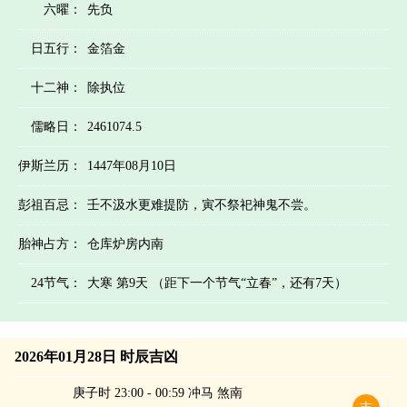
六曜：
先负
日五行：
金箔金
十二神：
除执位
儒略日：
2461074.5
伊斯兰历：
1447年08月10日
彭祖百忌：
壬不汲水更难提防，寅不祭祀神鬼不尝。
胎神占方：
仓库炉房内南
24节气：
大寒 第9天 （距下一个节气“立春”，还有7天）
2026年01月28日 时辰吉凶
庚子时 23:00 - 00:59 冲马 煞南