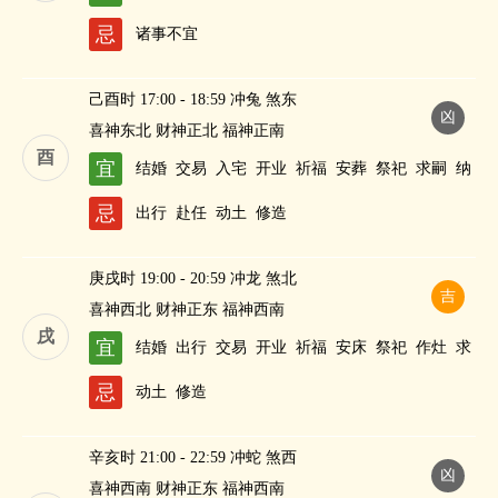
忌
诸事不宜
己酉时 17:00 - 18:59 冲兔 煞东
凶
喜神东北 财神正北 福神正南
酉
宜
结婚
交易
入宅
开业
祈福
安葬
祭祀
求嗣
纳
财
忌
出行
赴任
动土
修造
庚戌时 19:00 - 20:59 冲龙 煞北
吉
喜神西北 财神正东 福神西南
戌
宜
结婚
出行
交易
开业
祈福
安床
祭祀
作灶
求
嗣
纳财
忌
动土
修造
辛亥时 21:00 - 22:59 冲蛇 煞西
凶
喜神西南 财神正东 福神西南