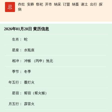
作灶
安葬
祭祀
开市
纳采
订盟
纳畜
谢土
出行
探
忌
病
2026年01月28日 黄历信息
生肖：
蛇
星座：
水瓶座
相冲：
冲猴 （丙申）煞北
季节：
冬季
年五行：
覆灯火
星宿：
觜宿（觜火猴）
月五行：
霹雷火