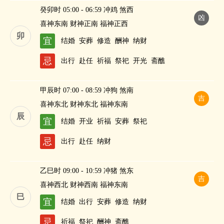
癸卯时 05:00 - 06:59 冲鸡 煞西
凶
喜神东南 财神正南 福神正西
卯
宜
结婚
安葬
修造
酬神
纳财
忌
出行
赴任
祈福
祭祀
开光
斋醮
甲辰时 07:00 - 08:59 冲狗 煞南
吉
喜神东北 财神东北 福神东南
辰
宜
结婚
开业
祈福
安葬
祭祀
忌
出行
赴任
纳财
乙巳时 09:00 - 10:59 冲猪 煞东
吉
喜神西北 财神西南 福神东南
巳
宜
结婚
出行
安葬
修造
纳财
忌
祈福
祭祀
酬神
斋醮