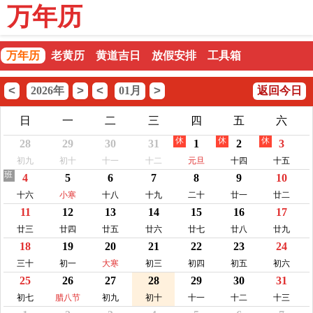
万年历
万年历
老黄历
黄道吉日
放假安排
工具箱
<
>
<
>
2026年
01月
返回今日
日
一
二
三
四
五
六
休
休
休
28
29
30
31
1
2
3
初九
初十
十一
十二
元旦
十四
十五
班
4
5
6
7
8
9
10
十六
小寒
十八
十九
二十
廿一
廿二
11
12
13
14
15
16
17
廿三
廿四
廿五
廿六
廿七
廿八
廿九
18
19
20
21
22
23
24
三十
初一
大寒
初三
初四
初五
初六
25
26
27
28
29
30
31
初七
腊八节
初九
初十
十一
十二
十三