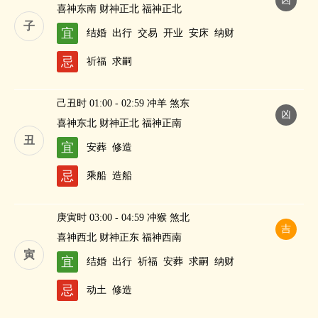
凶
喜神东南 财神正北 福神正北
子
宜
结婚
出行
交易
开业
安床
纳财
忌
祈福
求嗣
己丑时 01:00 - 02:59 冲羊 煞东
凶
喜神东北 财神正北 福神正南
丑
宜
安葬
修造
忌
乘船
造船
庚寅时 03:00 - 04:59 冲猴 煞北
吉
喜神西北 财神正东 福神西南
寅
宜
结婚
出行
祈福
安葬
求嗣
纳财
忌
动土
修造