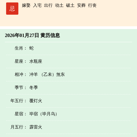
嫁娶
入宅
出行
动土
破土
安葬
行丧
忌
2026年01月27日 黄历信息
生肖：
蛇
星座：
水瓶座
相冲：
冲羊 （乙未）煞东
季节：
冬季
年五行：
覆灯火
星宿：
毕宿（毕月乌）
月五行：
霹雷火