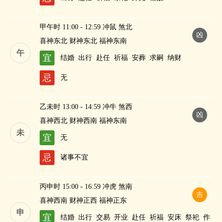
甲午时 11:00 - 12:59 冲鼠 煞北
凶
喜神东北 财神东北 福神东南
午
宜
结婚
出行
赴任
祈福
安葬
求嗣
纳财
忌
无
乙未时 13:00 - 14:59 冲牛 煞西
凶
喜神西北 财神西南 福神东南
未
宜
无
忌
诸事不宜
丙申时 15:00 - 16:59 冲虎 煞南
吉
喜神西南 财神正西 福神正东
申
宜
结婚
出行
交易
开业
赴任
祈福
安床
祭祀
作