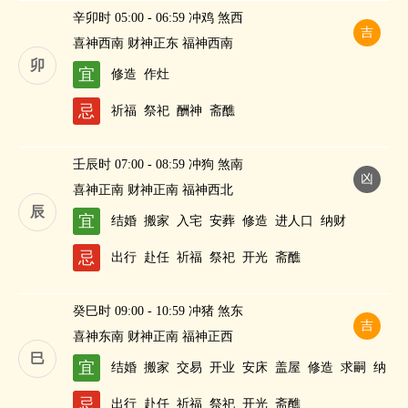
辛卯时 05:00 - 06:59 冲鸡 煞西
吉
喜神西南 财神正东 福神西南
卯
宜
修造
作灶
忌
祈福
祭祀
酬神
斋醮
壬辰时 07:00 - 08:59 冲狗 煞南
凶
喜神正南 财神正南 福神西北
辰
宜
结婚
搬家
入宅
安葬
修造
进人口
纳财
忌
出行
赴任
祈福
祭祀
开光
斋醮
癸巳时 09:00 - 10:59 冲猪 煞东
吉
喜神东南 财神正南 福神正西
巳
宜
结婚
搬家
交易
开业
安床
盖屋
修造
求嗣
纳
财
忌
出行
赴任
祈福
祭祀
开光
斋醮