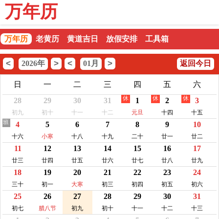
万年历
万年历
老黄历
黄道吉日
放假安排
工具箱
<
>
<
>
2026年
01月
返回今日
日
一
二
三
四
五
六
休
休
休
28
29
30
31
1
2
3
初九
初十
十一
十二
元旦
十四
十五
班
4
5
6
7
8
9
10
十六
小寒
十八
十九
二十
廿一
廿二
11
12
13
14
15
16
17
廿三
廿四
廿五
廿六
廿七
廿八
廿九
18
19
20
21
22
23
24
三十
初一
大寒
初三
初四
初五
初六
25
26
27
28
29
30
31
初七
腊八节
初九
初十
十一
十二
十三