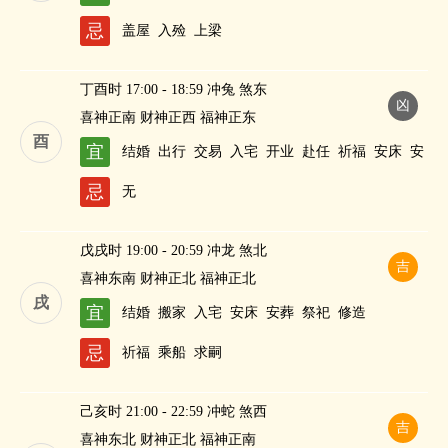
灶
求嗣
纳财
忌
盖屋
入殓
上梁
丁酉时 17:00 - 18:59 冲兔 煞东
凶
喜神正南 财神正西 福神正东
酉
宜
结婚
出行
交易
入宅
开业
赴任
祈福
安床
安
葬
修造
求嗣
纳财
忌
无
戊戌时 19:00 - 20:59 冲龙 煞北
吉
喜神东南 财神正北 福神正北
戌
宜
结婚
搬家
入宅
安床
安葬
祭祀
修造
忌
祈福
乘船
求嗣
己亥时 21:00 - 22:59 冲蛇 煞西
吉
喜神东北 财神正北 福神正南