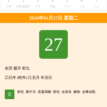
1
2
3
4
5
6
7
十四
世界湿地日
十六
立春
十八
十九
二十
2026年01月27日 星期二
27
农历 腊月 初九
乙巳年 (蛇年) 己丑月 辛丑日
祭祀
教牛马
造畜椆栖
祭祀
会亲友
解除
余事勿取
宜