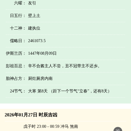
六曜：
友引
日五行：
壁上土
十二神：
建执位
儒略日：
2461073.5
伊斯兰历：
1447年08月09日
彭祖百忌：
辛不合酱主人不尝，丑不冠带主不还乡。
胎神占方：
厨灶厕房内南
24节气：
大寒 第8天 （距下一个节气“立春”，还有8天）
2026年01月27日 时辰吉凶
戊子时 23:00 - 00:59 冲马 煞南