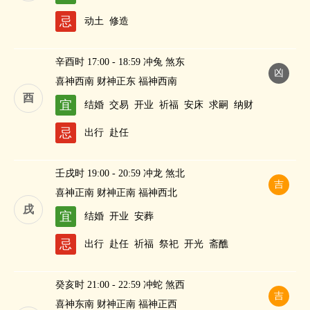
财
忌
动土
修造
辛酉时 17:00 - 18:59 冲兔 煞东
凶
喜神西南 财神正东 福神西南
酉
宜
结婚
交易
开业
祈福
安床
求嗣
纳财
忌
出行
赴任
壬戌时 19:00 - 20:59 冲龙 煞北
吉
喜神正南 财神正南 福神西北
戌
宜
结婚
开业
安葬
忌
出行
赴任
祈福
祭祀
开光
斋醮
癸亥时 21:00 - 22:59 冲蛇 煞西
吉
喜神东南 财神正南 福神正西