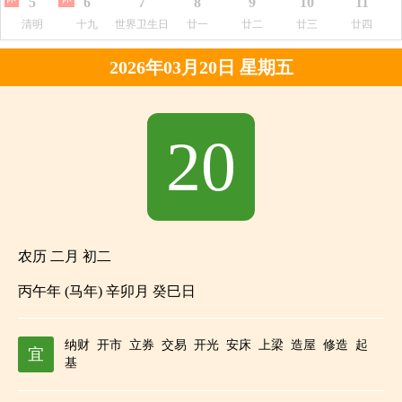
5
6
7
8
9
10
11
清明
十九
世界卫生日
廿一
廿二
廿三
廿四
2026年03月20日 星期五
20
农历 二月 初二
丙午年 (马年) 辛卯月 癸巳日
纳财
开市
立券
交易
开光
安床
上梁
造屋
修造
起
宜
基