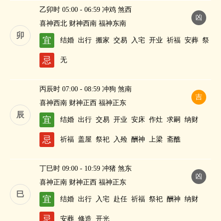
乙卯时 05:00 - 06:59 冲鸡 煞西
凶
喜神西北 财神西南 福神东南
卯
宜
结婚
出行
搬家
交易
入宅
开业
祈福
安葬
祭
祀
修造
酬神
求嗣
纳财
忌
无
丙辰时 07:00 - 08:59 冲狗 煞南
吉
喜神西南 财神正西 福神正东
辰
宜
结婚
出行
交易
开业
安床
作灶
求嗣
纳财
忌
祈福
盖屋
祭祀
入殓
酬神
上梁
斋醮
丁巳时 09:00 - 10:59 冲猪 煞东
凶
喜神正南 财神正西 福神正东
巳
宜
结婚
出行
入宅
赴任
祈福
祭祀
酬神
纳财
忌
安葬
修造
开光