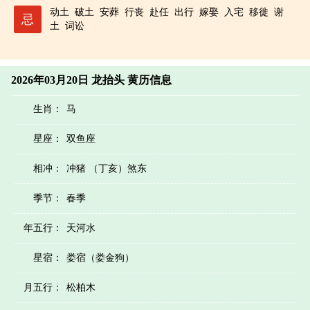
动土
破土
安葬
行丧
赴任
出行
嫁娶
入宅
移徙
谢
忌
土
词讼
2026年03月20日 龙抬头 黄历信息
生肖：
马
星座：
双鱼座
相冲：
冲猪 （丁亥）煞东
季节：
春季
年五行：
天河水
星宿：
娄宿（娄金狗）
月五行：
松柏木