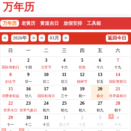
万年历
万年历
老黄历
黄道吉日
放假安排
工具箱
<
>
<
>
2026年
03月
返回今日
日
一
二
三
四
五
六
1
2
3
4
5
6
7
国际海豹日
十四
元宵节
十六
惊蛰
十八
十九
8
9
10
11
12
13
14
妇女节
廿一
廿二
廿三
植树节
廿五
国际警察日
15
16
17
18
19
20
21
消费者权益
廿八
国际航海日
三十
初一
春分
世界森林日
22
23
24
25
26
27
28
日
世界水日
世界气象日
初六
初七
初八
初九
初十
休
29
30
31
1
2
3
4
十一
十二
十三
愚人节
十五
十六
十七
休
休