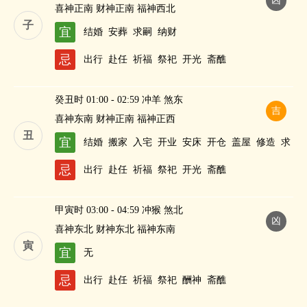
凶
喜神正南 财神正南 福神西北
子
宜
结婚
安葬
求嗣
纳财
忌
出行
赴任
祈福
祭祀
开光
斋醮
癸丑时 01:00 - 02:59 冲羊 煞东
吉
喜神东南 财神正南 福神正西
丑
宜
结婚
搬家
入宅
开业
安床
开仓
盖屋
修造
求
嗣
纳财
忌
出行
赴任
祈福
祭祀
开光
斋醮
甲寅时 03:00 - 04:59 冲猴 煞北
凶
喜神东北 财神东北 福神东南
寅
宜
无
忌
出行
赴任
祈福
祭祀
酬神
斋醮