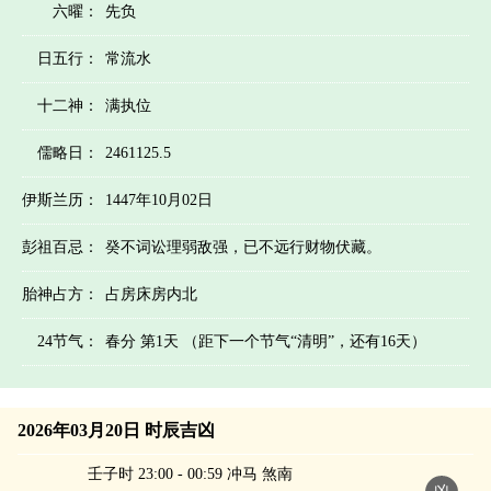
六曜：
先负
日五行：
常流水
十二神：
满执位
儒略日：
2461125.5
伊斯兰历：
1447年10月02日
彭祖百忌：
癸不词讼理弱敌强，已不远行财物伏藏。
胎神占方：
占房床房内北
24节气：
春分 第1天 （距下一个节气“清明”，还有16天）
2026年03月20日 时辰吉凶
壬子时 23:00 - 00:59 冲马 煞南