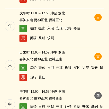
戊午时 11:00 - 12:59 冲鼠 煞北
吉
喜神东南 财神正北 福神正北
午
宜
结婚
搬家
入宅
安床
安葬
修造
忌
祈福
乘船
求嗣
己未时 13:00 - 14:59 冲牛 煞西
吉
喜神东北 财神正北 福神正南
未
宜
结婚
搬家
入宅
开业
祈福
安床
盖屋
安葬
祭
祀
修造
作灶
求嗣
斋醮
忌
出行
赴任
庚申时 15:00 - 16:59 冲虎 煞南
凶
喜神西北 财神正东 福神西南
申
宜
结婚
出行
交易
开业
赴任
祈福
安床
求嗣
纳