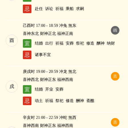
忌
赴任
诉讼
祈福
乘船
求嗣
己酉时 17:00 - 18:59 冲兔 煞东
凶
喜神东北 财神正北 福神正南
酉
宜
结婚
出行
祈福
安葬
祭祀
修造
酬神
纳财
忌
诸事不宜
庚戌时 19:00 - 20:59 冲龙 煞北
吉
喜神西北 财神正东 福神西南
戌
宜
结婚
开业
安葬
忌
动土
祈福
祭祀
修造
酬神
斋醮
辛亥时 21:00 - 22:59 冲蛇 煞西
吉
喜神西南 财神正东 福神西南