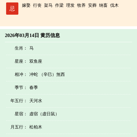
嫁娶
行丧
架马
作梁
理发
牧养
安葬
纳畜
伐木
忌
2026年03月14日 黄历信息
生肖：
马
星座：
双鱼座
相冲：
冲蛇 （辛巳）煞西
季节：
春季
年五行：
天河水
星宿：
虚宿（虚日鼠）
月五行：
松柏木