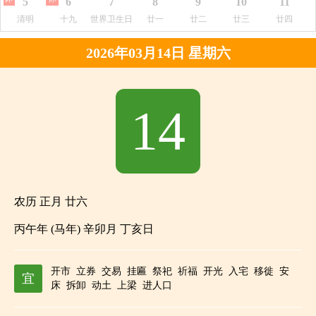
5
6
7
8
9
10
11
清明
十九
世界卫生日
廿一
廿二
廿三
廿四
2026年03月14日 星期六
14
农历 正月 廿六
丙午年 (马年) 辛卯月 丁亥日
开市
立券
交易
挂匾
祭祀
祈福
开光
入宅
移徙
安
宜
床
拆卸
动土
上梁
进人口