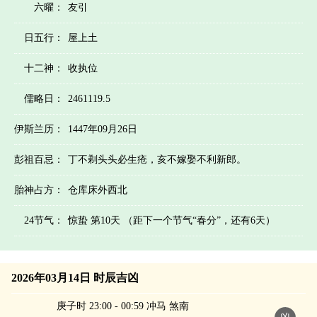
六曜：
友引
日五行：
屋上土
十二神：
收执位
儒略日：
2461119.5
伊斯兰历：
1447年09月26日
彭祖百忌：
丁不剃头头必生疮，亥不嫁娶不利新郎。
胎神占方：
仓库床外西北
24节气：
惊蛰 第10天 （距下一个节气“春分”，还有6天）
2026年03月14日 时辰吉凶
庚子时 23:00 - 00:59 冲马 煞南