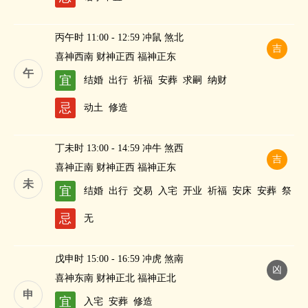
丙午时 11:00 - 12:59 冲鼠 煞北
吉
喜神西南 财神正西 福神正东
午
宜
结婚
出行
祈福
安葬
求嗣
纳财
忌
动土
修造
丁未时 13:00 - 14:59 冲牛 煞西
吉
喜神正南 财神正西 福神正东
未
宜
结婚
出行
交易
入宅
开业
祈福
安床
安葬
祭
祀
修造
求嗣
纳财
忌
无
戊申时 15:00 - 16:59 冲虎 煞南
凶
喜神东南 财神正北 福神正北
申
宜
入宅
安葬
修造