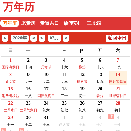
万年历
万年历
老黄历
黄道吉日
放假安排
工具箱
<
>
<
>
2026年
03月
返回今日
日
一
二
三
四
五
六
1
2
3
4
5
6
7
国际海豹日
十四
元宵节
十六
惊蛰
十八
十九
8
9
10
11
12
13
14
妇女节
廿一
廿二
廿三
植树节
廿五
国际警察日
15
16
17
18
19
20
21
消费者权益
廿八
国际航海日
三十
初一
春分
世界森林日
22
23
24
25
26
27
28
日
世界水日
世界气象日
初六
初七
初八
初九
初十
休
29
30
31
1
2
3
4
十一
十二
十三
愚人节
十五
十六
十七
休
休