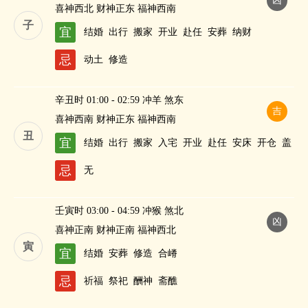
凶
喜神西北 财神正东 福神西南
子
宜
结婚
出行
搬家
开业
赴任
安葬
纳财
忌
动土
修造
辛丑时 01:00 - 02:59 冲羊 煞东
吉
喜神西南 财神正东 福神西南
丑
宜
结婚
出行
搬家
入宅
开业
赴任
安床
开仓
盖
屋
修造
进人口
纳财
忌
无
壬寅时 03:00 - 04:59 冲猴 煞北
凶
喜神正南 财神正南 福神西北
寅
宜
结婚
安葬
修造
合嵴
忌
祈福
祭祀
酬神
斋醮