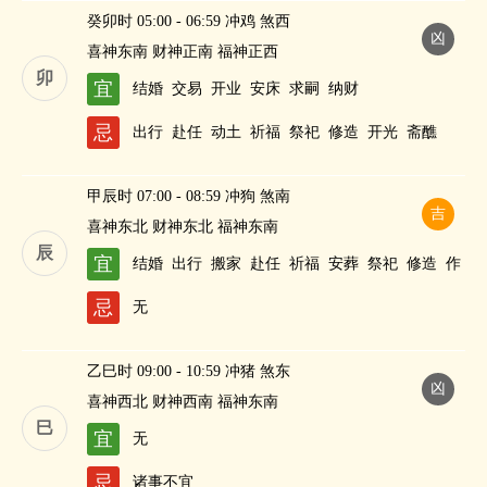
癸卯时 05:00 - 06:59 冲鸡 煞西
凶
喜神东南 财神正南 福神正西
卯
宜
结婚
交易
开业
安床
求嗣
纳财
忌
出行
赴任
动土
祈福
祭祀
修造
开光
斋醮
甲辰时 07:00 - 08:59 冲狗 煞南
吉
喜神东北 财神东北 福神东南
辰
宜
结婚
出行
搬家
赴任
祈福
安葬
祭祀
修造
作
灶
酬神
进人口
斋醮
纳财
忌
无
乙巳时 09:00 - 10:59 冲猪 煞东
凶
喜神西北 财神西南 福神东南
巳
宜
无
忌
诸事不宜