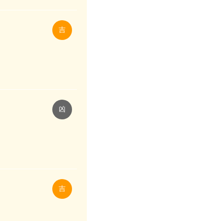
吉
凶
吉