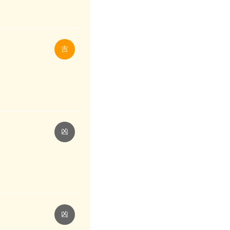
吉
凶
凶