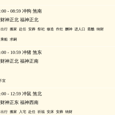
00 - 08:59 冲狗 煞南
 财神正北 福神正北
出行
搬家
赴任
安葬
祭祀
修造
作灶
酬神
进人口
斋醮
纳财
乘船
求嗣
00 - 10:59 冲猪 煞东
 财神正北 福神正南
不宜
00 - 12:59 冲鼠 煞北
 财神正东 福神西南
出行
搬家
入宅
赴任
祈福
安床
安葬
纳财