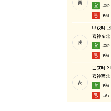
酉
宜
结婚
忌
祈福
甲戌时 19:
喜神东北
戌
宜
结婚
忌
祈福
乙亥时 21:
喜神西北
亥
宜
祈福
忌
出行