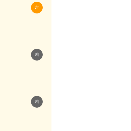
吉
凶
凶