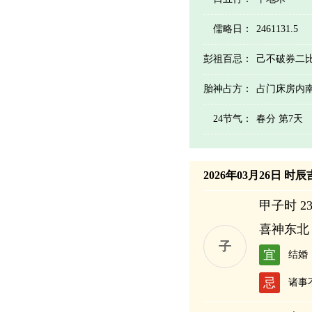
儒略日：
2461131.5
彭祖百忌：
己不破券二
胎神占方：
占门床房内
24节气：
春分 第7天
2026年03月26日 时
甲子时 23:
喜神东北
子
宜
结婚
忌
诸事