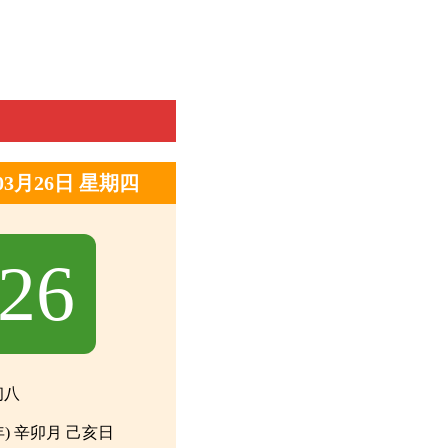
年03月26日 星期四
26
初八
年) 辛卯月 己亥日