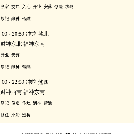
搬家
交易
入宅
开业
安葬
修造
求嗣
祭祀
酬神
斋醮
00 - 20:59 冲龙 煞北
 财神东北 福神东南
开业
安葬
祭祀
酬神
斋醮
00 - 22:59 冲蛇 煞西
 财神西南 福神东南
祭祀
修造
作灶
酬神
斋醮
赴任
乘船
造桥