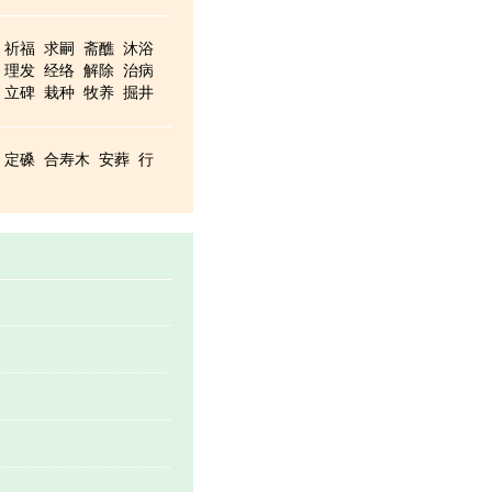
祈福
求嗣
斋醮
沐浴
理发
经络
解除
治病
立碑
栽种
牧养
掘井
定磉
合寿木
安葬
行