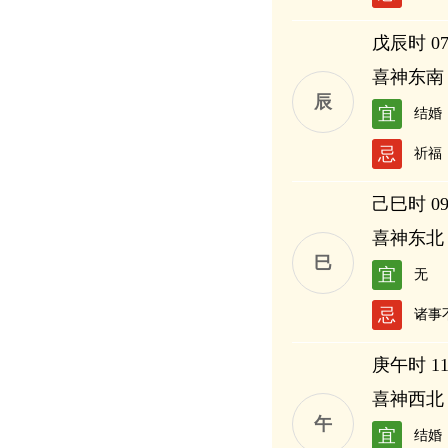
戊辰时 07:
喜神东南
辰
宜
结婚
忌
祈福
己巳时 09:
喜神东北
巳
宜
无
忌
诸事
庚午时 11:
喜神西北
午
宜
结婚