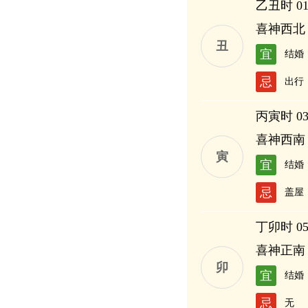
乙丑时 01:
喜神西北
丑
宜
结婚
忌
出行
丙寅时 03:
喜神西南
寅
宜
结婚
忌
盖屋
丁卯时 05:
喜神正南
卯
宜
结婚
忌
无