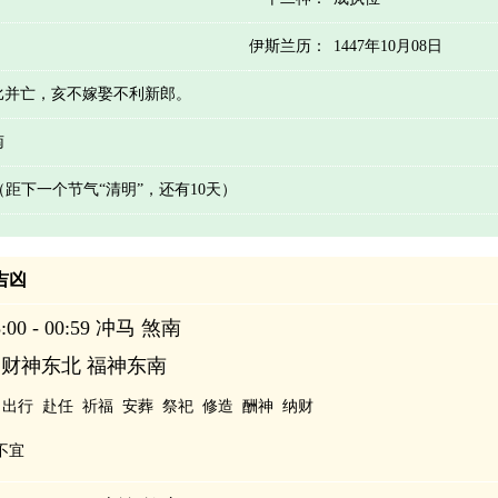
伊斯兰历：
1447年10月08日
比并亡，亥不嫁娶不利新郎。
南
 （距下一个节气“清明”，还有10天）
辰吉凶
00 - 00:59 冲马 煞南
 财神东北 福神东南
出行
赴任
祈福
安葬
祭祀
修造
酬神
纳财
不宜