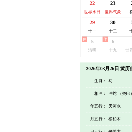
益日
22
23
世界水日
世界气象
日
29
30
十一
十二
休
休
5
6
清明
十九
世
2026年03月26日 黄
生肖：
马
相冲：
冲蛇 （癸巳
年五行：
天河水
月五行：
松柏木
日五行：
平地木