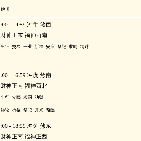
修造
00 - 14:59 冲牛 煞西
 财神正东 福神西南
出行
交易
开业
祈福
安床
祭祀
求嗣
纳财
00 - 16:59 冲虎 煞南
 财神正南 福神西北
出行
安葬
求嗣
纳财
诉讼
祈福
祭祀
开光
斋醮
00 - 18:59 冲兔 煞东
 财神正南 福神正西