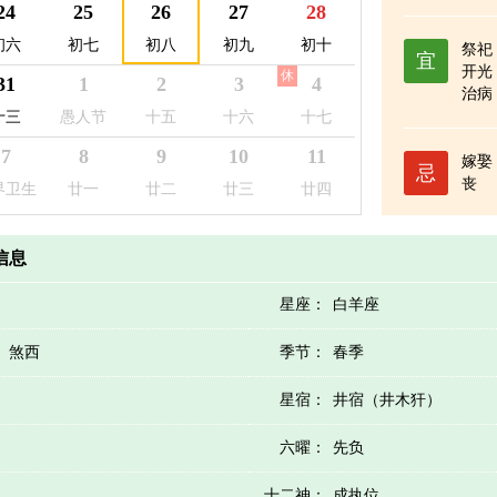
日
日
24
25
26
27
28
初六
初七
初八
初九
初十
祭祀
宜
开光
休
31
1
2
3
4
治病
开池
十三
愚人节
十五
十六
十七
7
8
9
10
11
嫁娶
忌
丧
界卫生
廿一
廿二
廿三
廿四
日
历信息
星座：
白羊座
）煞西
季节：
春季
星宿：
井宿（井木犴）
六曜：
先负
十二神：
成执位