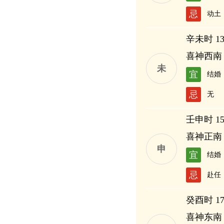
忌
动土
辛未时 13:
喜神西南
未
宜
结婚
忌
无
壬申时 15:
喜神正南
申
宜
结婚
忌
赴任
癸酉时 17:
喜神东南