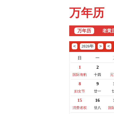
万年历
万年历
老黄
<
>
<
2026年
日
一
1
2
国际海豹
十四
元
日
8
9
妇女节
廿一
15
16
消费者权
廿八
国