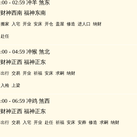
00 - 02:59 冲羊 煞东
 财神西南 福神东南
搬家
入宅
开业
安床
开仓
盖屋
修造
进人口
纳财
赴任
00 - 04:59 冲猴 煞北
 财神正西 福神正东
出行
交易
开业
祈福
安床
求嗣
纳财
入殓
上梁
00 - 06:59 冲鸡 煞西
 财神正西 福神正东
出行
交易
入宅
开业
赴任
祈福
安床
安葬
修造
求嗣
纳财