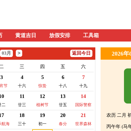
历
黄道吉日
放假安排
工具箱
>
2026
03月
返回今日
二
三
四
五
六
3
4
5
6
7
宵节
十六
惊蛰
十八
十九
10
11
12
13
14
廿二
廿三
植树节
廿五
国际警察
日
17
18
19
20
21
农历 二月 
际航海
三十
初一
春分
世界森林
丙午年 (马