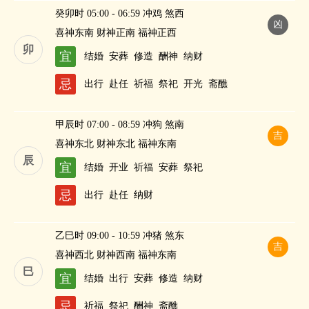
癸卯时 05:00 - 06:59 冲鸡 煞西
凶
喜神东南 财神正南 福神正西
卯
宜
结婚
安葬
修造
酬神
纳财
忌
出行
赴任
祈福
祭祀
开光
斋醮
甲辰时 07:00 - 08:59 冲狗 煞南
吉
喜神东北 财神东北 福神东南
辰
宜
结婚
开业
祈福
安葬
祭祀
忌
出行
赴任
纳财
乙巳时 09:00 - 10:59 冲猪 煞东
吉
喜神西北 财神西南 福神东南
巳
宜
结婚
出行
安葬
修造
纳财
忌
祈福
祭祀
酬神
斋醮