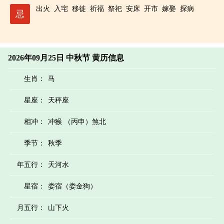
出火
入宅
移徙
祈福
祭祀
安床
开市
嫁娶
探病
忌
2026年09月25日 中秋节 黄历信息
生肖：
马
星座：
天秤座
相冲：
冲猴 （丙申）煞北
季节：
秋季
年五行：
天河水
星宿：
娄宿（娄金狗）
月五行：
山下火