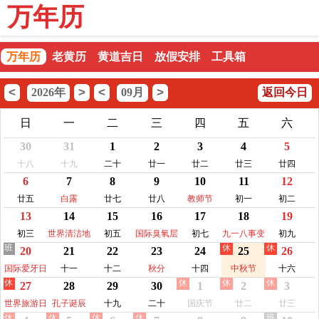
万年历
万年历
老黄历
黄道吉日
放假安排
工具箱
<
>
<
>
2026年
09月
返回今日
日
一
二
三
四
五
六
30
31
1
2
3
4
5
十八
十九
二十
廿一
廿二
廿三
廿四
6
7
8
9
10
11
12
廿五
白露
廿七
廿八
教师节
初一
初二
13
14
15
16
17
18
19
初三
世界清洁地
初五
国际臭氧层
初七
九一八事变
初九
班
休
休
20
21
22
23
24
25
26
球日
保护日
纪念日
国际爱牙日
十一
十二
秋分
十四
中秋节
十六
休
休
休
休
27
28
29
30
1
2
3
世界旅游日
孔子诞辰
十九
二十
国庆节
廿二
廿三
休
休
休
休
班