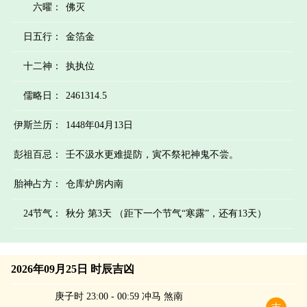
六曜：
佛灭
日五行：
金箔金
十二神：
执执位
儒略日：
2461314.5
伊斯兰历：
1448年04月13日
彭祖百忌：
壬不汲水更难提防，寅不祭祀神鬼不尝。
胎神占方：
仓库炉房内南
24节气：
秋分 第3天 （距下一个节气“寒露”，还有13天）
2026年09月25日 时辰吉凶
庚子时 23:00 - 00:59 冲马 煞南