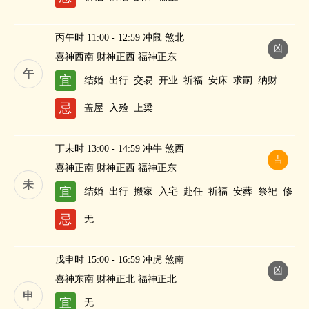
丙午时 11:00 - 12:59 冲鼠 煞北
凶
喜神西南 财神正西 福神正东
午
宜
结婚
出行
交易
开业
祈福
安床
求嗣
纳财
忌
盖屋
入殓
上梁
丁未时 13:00 - 14:59 冲牛 煞西
吉
喜神正南 财神正西 福神正东
未
宜
结婚
出行
搬家
入宅
赴任
祈福
安葬
祭祀
修
造
进人口
求嗣
斋醮
纳财
忌
无
戊申时 15:00 - 16:59 冲虎 煞南
凶
喜神东南 财神正北 福神正北
申
宜
无