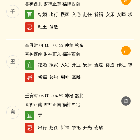
吉
喜神西北 财神正东 福神西南
子
宜
结婚
出行
搬家
入宅
赴任
祈福
安床
安葬
求
嗣
纳财
忌
动土
修造
辛丑时 01:00 - 02:59 冲羊 煞东
吉
喜神西南 财神正东 福神西南
丑
宜
结婚
搬家
入宅
开业
安床
盖屋
修造
作灶
求
嗣
忌
祈福
祭祀
酬神
斋醮
壬寅时 03:00 - 04:59 冲猴 煞北
凶
喜神正南 财神正南 福神西北
寅
宜
无
忌
出行
赴任
祈福
祭祀
开光
斋醮