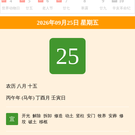
4
5
6
7
8
9
10
世界动物日
廿五
老人节
廿七
寒露
廿九
辛亥革命纪
念日
2026年09月25日 星期五
25
农历 八月 十五
丙午年 (马年) 丁酉月 壬寅日
开光
解除
拆卸
修造
动土
竖柱
安门
牧养
安葬
修
宜
坟
破土
移柩