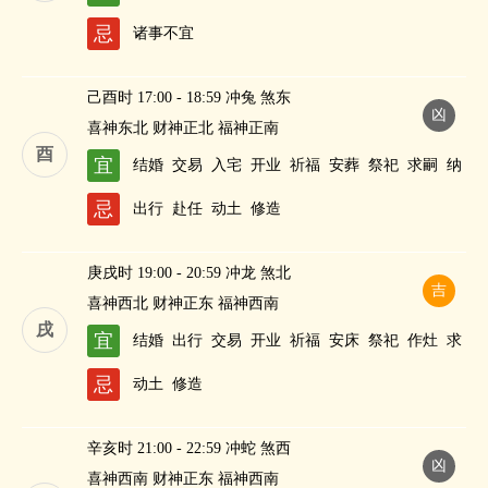
忌
诸事不宜
己酉时 17:00 - 18:59 冲兔 煞东
凶
喜神东北 财神正北 福神正南
酉
宜
结婚
交易
入宅
开业
祈福
安葬
祭祀
求嗣
纳
财
忌
出行
赴任
动土
修造
庚戌时 19:00 - 20:59 冲龙 煞北
吉
喜神西北 财神正东 福神西南
戌
宜
结婚
出行
交易
开业
祈福
安床
祭祀
作灶
求
嗣
纳财
忌
动土
修造
辛亥时 21:00 - 22:59 冲蛇 煞西
凶
喜神西南 财神正东 福神西南