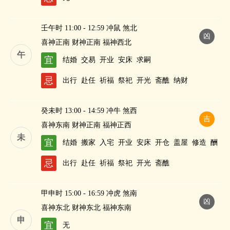
壬午时 11:00 - 12:59 冲鼠 煞北
凶
喜神正南 财神正南 福神西北
午
宜
结婚
交易
开业
安床
求嗣
忌
出行
赴任
祈福
祭祀
开光
斋醮
纳财
癸未时 13:00 - 14:59 冲牛 煞西
吉
喜神东南 财神正南 福神正西
未
宜
结婚
搬家
入宅
开业
安床
开仓
盖屋
修造
酬
神
纳财
忌
出行
赴任
祈福
祭祀
开光
斋醮
甲申时 15:00 - 16:59 冲虎 煞南
凶
喜神东北 财神东北 福神东南
申
宜
无