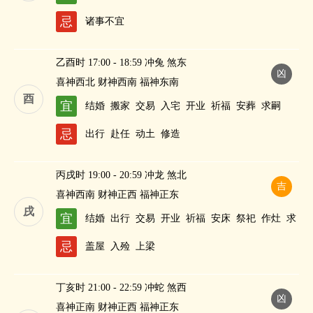
忌
诸事不宜
乙酉时 17:00 - 18:59 冲兔 煞东
凶
喜神西北 财神西南 福神东南
酉
宜
结婚
搬家
交易
入宅
开业
祈福
安葬
求嗣
忌
出行
赴任
动土
修造
丙戌时 19:00 - 20:59 冲龙 煞北
吉
喜神西南 财神正西 福神正东
戌
宜
结婚
出行
交易
开业
祈福
安床
祭祀
作灶
求
嗣
纳财
忌
盖屋
入殓
上梁
丁亥时 21:00 - 22:59 冲蛇 煞西
凶
喜神正南 财神正西 福神正东