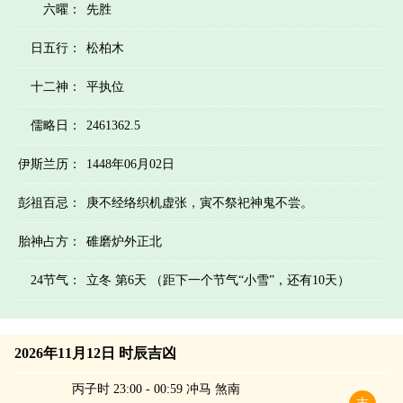
六曜：
先胜
日五行：
松柏木
十二神：
平执位
儒略日：
2461362.5
伊斯兰历：
1448年06月02日
彭祖百忌：
庚不经络织机虚张，寅不祭祀神鬼不尝。
胎神占方：
碓磨炉外正北
24节气：
立冬 第6天 （距下一个节气“小雪”，还有10天）
2026年11月12日 时辰吉凶
丙子时 23:00 - 00:59 冲马 煞南