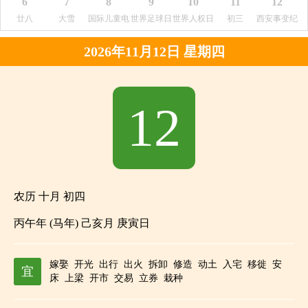
6
7
8
9
10
11
12
日
日
廿八
大雪
国际儿童电
世界足球日
世界人权日
初三
西安事变纪
视日
念日
2026年11月12日 星期四
12
农历 十月 初四
丙午年 (马年) 己亥月 庚寅日
嫁娶
开光
出行
出火
拆卸
修造
动土
入宅
移徙
安
宜
床
上梁
开市
交易
立券
栽种