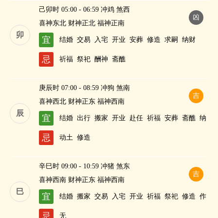
己卯时 05:00 - 06:59 冲鸡 煞西
凶
喜神东北 财神正北 福神正南
卯
宜
结婚
交易
入宅
开业
安葬
修造
求嗣
纳财
忌
祈福
祭祀
酬神
斋醮
庚辰时 07:00 - 08:59 冲狗 煞南
吉
喜神西北 财神正东 福神西南
辰
宜
结婚
出行
搬家
开业
赴任
祈福
安葬
斋醮
纳
财
忌
动土
修造
辛巳时 09:00 - 10:59 冲猪 煞东
吉
喜神西南 财神正东 福神西南
巳
宜
结婚
搬家
交易
入宅
开业
祈福
祭祀
修造
作
灶
酬神
求嗣
斋醮
忌
无