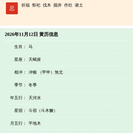
祈福
祭祀
伐木
掘井
作灶
谢土
忌
2026年11月12日 黄历信息
生肖：
马
星座：
天蝎座
相冲：
冲猴 （甲申）煞北
季节：
冬季
年五行：
天河水
星宿：
斗宿（斗木獬）
月五行：
平地木