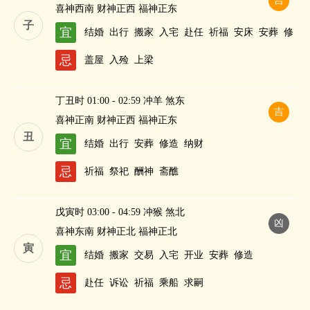
吉
喜神西南 财神正西 福神正东
子
宜
结婚
出行
搬家
入宅
赴任
祈福
安床
安葬
修
造
纳财
忌
盖屋
入殓
上梁
丁丑时 01:00 - 02:59 冲羊 煞东
吉
喜神正南 财神正西 福神正东
丑
宜
结婚
出行
安葬
修造
纳财
忌
祈福
祭祀
酬神
斋醮
戊寅时 03:00 - 04:59 冲猴 煞北
凶
喜神东南 财神正北 福神正北
寅
宜
结婚
搬家
交易
入宅
开业
安葬
修造
忌
赴任
诉讼
祈福
乘船
求嗣