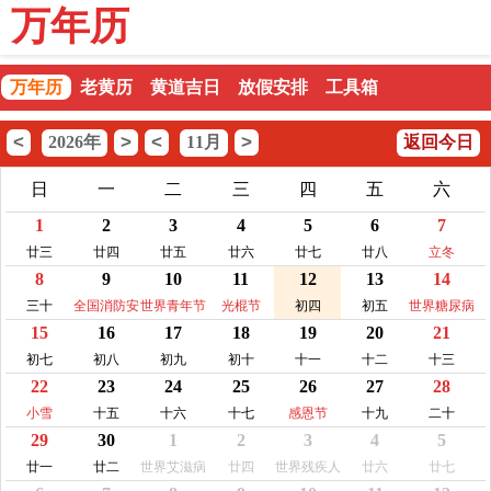
万年历
万年历
老黄历
黄道吉日
放假安排
工具箱
<
>
<
>
2026年
11月
返回今日
日
一
二
三
四
五
六
1
2
3
4
5
6
7
廿三
廿四
廿五
廿六
廿七
廿八
立冬
8
9
10
11
12
13
14
三十
全国消防安
世界青年节
光棍节
初四
初五
世界糖尿病
15
16
17
18
19
20
21
全宣传教育
日
日
初七
初八
初九
初十
十一
十二
十三
22
23
24
25
26
27
28
小雪
十五
十六
十七
感恩节
十九
二十
29
30
1
2
3
4
5
廿一
廿二
世界艾滋病
廿四
世界残疾人
廿六
廿七