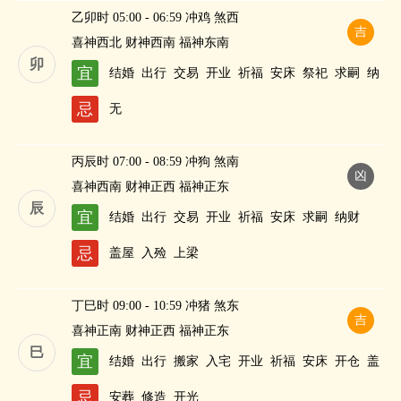
乙卯时 05:00 - 06:59 冲鸡 煞西
吉
喜神西北 财神西南 福神东南
卯
宜
结婚
出行
交易
开业
祈福
安床
祭祀
求嗣
纳
财
忌
无
丙辰时 07:00 - 08:59 冲狗 煞南
凶
喜神西南 财神正西 福神正东
辰
宜
结婚
出行
交易
开业
祈福
安床
求嗣
纳财
忌
盖屋
入殓
上梁
丁巳时 09:00 - 10:59 冲猪 煞东
吉
喜神正南 财神正西 福神正东
巳
宜
结婚
出行
搬家
入宅
开业
祈福
安床
开仓
盖
屋
祭祀
酬神
纳财
忌
安葬
修造
开光