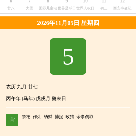
6
7
8
9
10
11
12
日
日
廿八
大雪
国际儿童电
世界足球日
世界人权日
初三
西安事变纪
视日
念日
2026年11月05日 星期四
5
农历 九月 廿七
丙午年 (马年) 戊戌月 癸未日
祭祀
作灶
纳财
捕捉
畋猎
余事勿取
宜