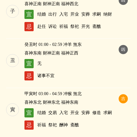
凶
喜神正南 财神正南 福神西北
子
宜
结婚
出行
入宅
开业
安葬
求嗣
纳财
忌
赴任
诉讼
祈福
祭祀
开光
斋醮
癸丑时 01:00 - 02:59 冲羊 煞东
凶
喜神东南 财神正南 福神正西
丑
宜
无
忌
诸事不宜
甲寅时 03:00 - 04:59 冲猴 煞北
吉
喜神东北 财神东北 福神东南
寅
宜
结婚
交易
入宅
开业
安葬
修造
求嗣
忌
祈福
祭祀
酬神
斋醮