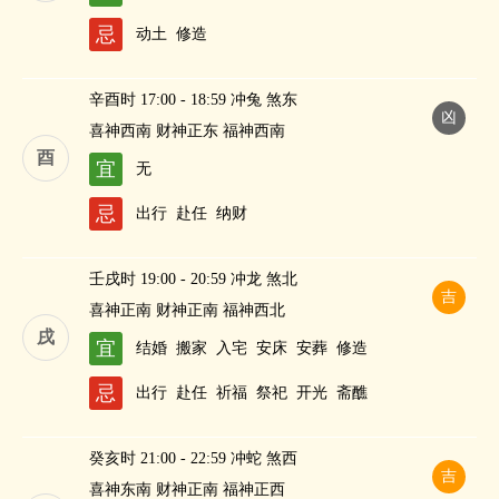
神
进人口
斋醮
纳财
忌
动土
修造
辛酉时 17:00 - 18:59 冲兔 煞东
凶
喜神西南 财神正东 福神西南
酉
宜
无
忌
出行
赴任
纳财
壬戌时 19:00 - 20:59 冲龙 煞北
吉
喜神正南 财神正南 福神西北
戌
宜
结婚
搬家
入宅
安床
安葬
修造
忌
出行
赴任
祈福
祭祀
开光
斋醮
癸亥时 21:00 - 22:59 冲蛇 煞西
吉
喜神东南 财神正南 福神正西