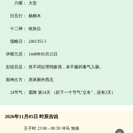
六曜：
大安
日五行：
杨柳木
十二神：
收执位
儒略日：
2461355.5
伊斯兰历：
1448年05月25日
彭祖百忌：
癸不词讼理弱敌强，未不服药毒气入肠。
胎神占方：
房床厕外西北
24节气：
霜降 第14天 （距下一个节气“立冬”，还有2天）
2026年11月05日 时辰吉凶
壬子时 23:00 - 00:59 冲马 煞南