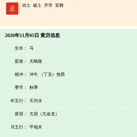
动土
破土
开市
安葬
忌
2026年11月05日 黄历信息
生肖：
马
星座：
天蝎座
相冲：
冲牛 （丁丑）煞西
季节：
秋季
年五行：
天河水
星宿：
亢宿（亢金龙）
月五行：
平地木