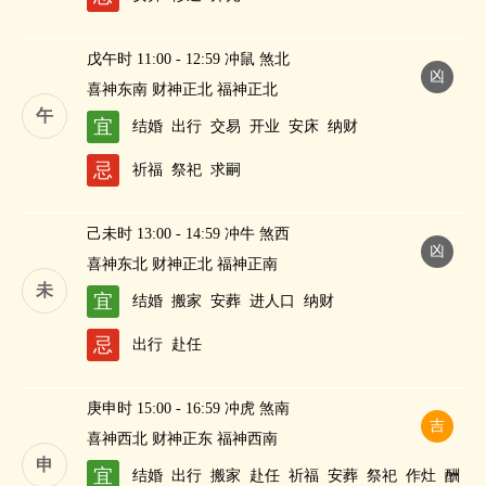
戊午时 11:00 - 12:59 冲鼠 煞北
凶
喜神东南 财神正北 福神正北
午
宜
结婚
出行
交易
开业
安床
纳财
忌
祈福
祭祀
求嗣
己未时 13:00 - 14:59 冲牛 煞西
凶
喜神东北 财神正北 福神正南
未
宜
结婚
搬家
安葬
进人口
纳财
忌
出行
赴任
庚申时 15:00 - 16:59 冲虎 煞南
吉
喜神西北 财神正东 福神西南
申
宜
结婚
出行
搬家
赴任
祈福
安葬
祭祀
作灶
酬