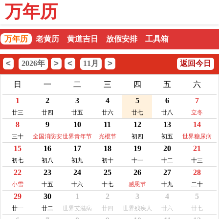
万年历
万年历
老黄历
黄道吉日
放假安排
工具箱
<
>
<
>
2026年
11月
返回今日
日
一
二
三
四
五
六
1
2
3
4
5
6
7
廿三
廿四
廿五
廿六
廿七
廿八
立冬
8
9
10
11
12
13
14
三十
全国消防安
世界青年节
光棍节
初四
初五
世界糖尿病
15
16
17
18
19
20
21
全宣传教育
日
日
初七
初八
初九
初十
十一
十二
十三
22
23
24
25
26
27
28
小雪
十五
十六
十七
感恩节
十九
二十
29
30
1
2
3
4
5
廿一
廿二
世界艾滋病
廿四
世界残疾人
廿六
廿七