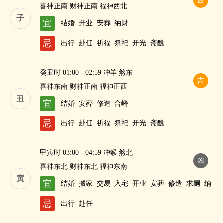
吉
喜神正南 财神正南 福神西北
子
宜
结婚
开业
安葬
纳财
忌
出行
赴任
祈福
祭祀
开光
斋醮
癸丑时 01:00 - 02:59 冲羊 煞东
吉
喜神东南 财神正南 福神正西
丑
宜
结婚
安葬
修造
合嵴
忌
出行
赴任
祈福
祭祀
开光
斋醮
甲寅时 03:00 - 04:59 冲猴 煞北
凶
喜神东北 财神东北 福神东南
寅
宜
结婚
搬家
交易
入宅
开业
安葬
修造
求嗣
纳
财
忌
出行
赴任