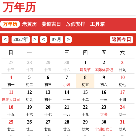
万年历
万年历
老黄历
黄道吉日
放假安排
工具箱
<
>
<
>
2027年
07月
返回今日
日
一
二
三
四
五
六
27
28
29
30
1
2
3
廿三
廿四
廿五
廿六
建党节
国际体育记
廿九
4
5
6
7
8
9
10
者日
初一
初二
初三
小暑
初五
初六
初七
11
12
13
14
15
16
17
世界人口日
初九
初十
十一
十二
十三
十四
18
19
20
21
22
23
24
十五
十六
十七
十八
十九
大暑
廿一
25
26
27
28
29
30
31
廿二
廿三
廿四
廿五
廿六
非洲妇女日
廿八