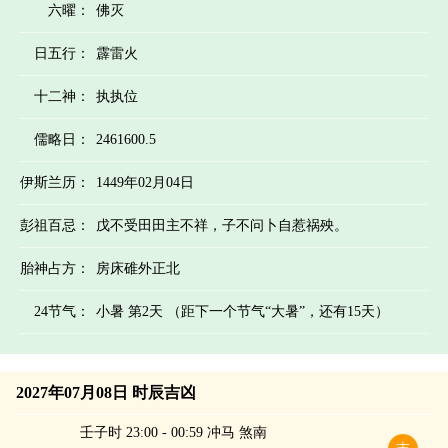
六曜：
佛灭
日五行：
霹雷火
十二神：
执执位
儒略日：
2461600.5
伊斯兰历：
1449年02月04日
彭祖百忌：
戊不受田田主不祥，子不问卜自惹祸殃。
胎神占方：
房床碓外正北
24节气：
小暑 第2天 （距下一个节气“大暑”，还有15天）
2027年07月08日 时辰吉凶
壬子时 23:00 - 00:59 冲马 煞南