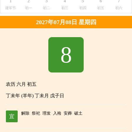
1
2
3
4
5
6
7
建军节
初一
初二
初三
初四
初五
初六
2027年07月08日 星期四
8
农历 六月 初五
丁未年 (羊年) 丁未月 戊子日
解除
祭祀
理发
入殓
安葬
破土
宜