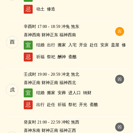
财
忌
动土
修造
辛酉时 17:00 - 18:59 冲兔 煞东
吉
喜神西南 财神正东 福神西南
酉
宜
结婚
出行
搬家
入宅
开业
赴任
安床
盖屋
修
造
作灶
纳财
忌
祈福
祭祀
酬神
斋醮
壬戌时 19:00 - 20:59 冲龙 煞北
凶
喜神正南 财神正南 福神西北
戌
宜
结婚
搬家
安葬
进人口
纳财
忌
出行
赴任
祈福
祭祀
开光
斋醮
癸亥时 21:00 - 22:59 冲蛇 煞西
凶
喜神东南 财神正南 福神正西