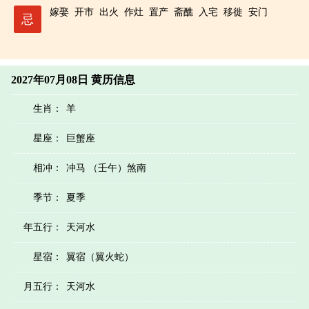
嫁娶
开市
出火
作灶
置产
斋醮
入宅
移徙
安门
忌
2027年07月08日 黄历信息
生肖：
羊
星座：
巨蟹座
相冲：
冲马 （壬午）煞南
季节：
夏季
年五行：
天河水
星宿：
翼宿（翼火蛇）
月五行：
天河水