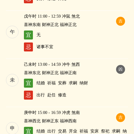
戊午时 11:00 - 12:59 冲鼠 煞北
吉
喜神东南 财神正北 福神正北
午
宜
无
忌
诸事不宜
己未时 13:00 - 14:59 冲牛 煞西
凶
喜神东北 财神正北 福神正南
未
宜
结婚
祈福
安葬
求嗣
纳财
忌
出行
赴任
修造
庚申时 15:00 - 16:59 冲虎 煞南
吉
喜神西北 财神正东 福神西南
申
宜
结婚
出行
交易
开业
祈福
安床
祭祀
求嗣
纳