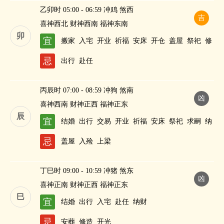
乙卯时 05:00 - 06:59 冲鸡 煞西
吉
喜神西北 财神西南 福神东南
卯
宜
搬家
入宅
开业
祈福
安床
开仓
盖屋
祭祀
修
造
酬神
纳财
忌
出行
赴任
丙辰时 07:00 - 08:59 冲狗 煞南
凶
喜神西南 财神正西 福神正东
辰
宜
结婚
出行
交易
开业
祈福
安床
祭祀
求嗣
纳
财
忌
盖屋
入殓
上梁
丁巳时 09:00 - 10:59 冲猪 煞东
凶
喜神正南 财神正西 福神正东
巳
宜
结婚
出行
入宅
赴任
纳财
忌
安葬
修造
开光