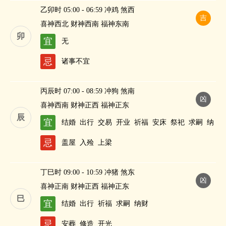
乙卯时 05:00 - 06:59 冲鸡 煞西
吉
喜神西北 财神西南 福神东南
卯
宜
无
忌
诸事不宜
丙辰时 07:00 - 08:59 冲狗 煞南
凶
喜神西南 财神正西 福神正东
辰
宜
结婚
出行
交易
开业
祈福
安床
祭祀
求嗣
纳
财
忌
盖屋
入殓
上梁
丁巳时 09:00 - 10:59 冲猪 煞东
凶
喜神正南 财神正西 福神正东
巳
宜
结婚
出行
祈福
求嗣
纳财
忌
安葬
修造
开光