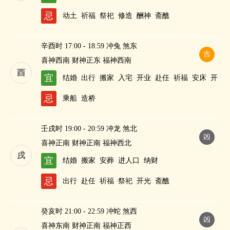
忌
动土
祈福
祭祀
修造
酬神
斋醮
辛酉时 17:00 - 18:59 冲兔 煞东
吉
喜神西南 财神正东 福神西南
酉
宜
结婚
出行
搬家
入宅
开业
赴任
祈福
安床
开
仓
盖屋
修造
纳财
忌
乘船
造桥
壬戌时 19:00 - 20:59 冲龙 煞北
凶
喜神正南 财神正南 福神西北
戌
宜
结婚
搬家
安葬
进人口
纳财
忌
出行
赴任
祈福
祭祀
开光
斋醮
癸亥时 21:00 - 22:59 冲蛇 煞西
凶
喜神东南 财神正南 福神正西