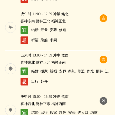
戊午时 11:00 - 12:59 冲鼠 煞北
吉
喜神东南 财神正北 福神正北
午
宜
结婚
开业
安葬
修造
忌
祈福
乘船
求嗣
己未时 13:00 - 14:59 冲牛 煞西
吉
喜神东北 财神正北 福神正南
未
宜
结婚
搬家
祈福
安葬
祭祀
修造
作灶
酬神
进
人口
斋醮
纳财
忌
出行
赴任
庚申时 15:00 - 16:59 冲虎 煞南
凶
喜神西北 财神正东 福神西南
申
宜
结婚
出行
搬家
赴任
安葬
进人口
纳财