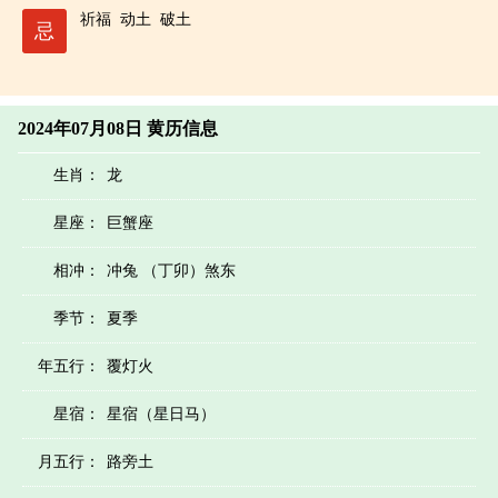
祈福
动土
破土
忌
2024年07月08日 黄历信息
生肖：
龙
星座：
巨蟹座
相冲：
冲兔 （丁卯）煞东
季节：
夏季
年五行：
覆灯火
星宿：
星宿（星日马）
月五行：
路旁土