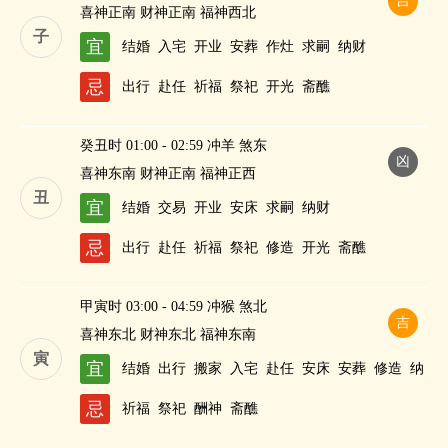
吉
喜神正南 财神正南 福神西北
子
宜
结婚
入宅
开业
安葬
作灶
求嗣
纳财
忌
出行
赴任
祈福
祭祀
开光
斋醮
癸丑时 01:00 - 02:59 冲羊 煞东
凶
喜神东南 财神正南 福神正西
丑
宜
结婚
交易
开业
安床
求嗣
纳财
忌
出行
赴任
祈福
祭祀
修造
开光
斋醮
甲寅时 03:00 - 04:59 冲猴 煞北
吉
喜神东北 财神东北 福神东南
寅
宜
结婚
出行
搬家
入宅
赴任
安床
安葬
修造
纳
财
忌
祈福
祭祀
酬神
斋醮