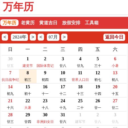
万年历
万年历
老黄历
黄道吉日
放假安排
工具箱
<
>
<
>
2024年
07月
返回今日
日
一
二
三
四
五
六
30
1
2
3
4
5
6
廿五
建党节
国际体育记
廿八
廿九
三十
小暑
7
8
9
10
11
12
13
者日
抗日战争纪
初三
初四
初五
世界人口日
初七
初八
14
15
16
17
18
19
20
念日
初九
初十
十一
十二
十三
十四
十五
21
22
23
24
25
26
27
十六
大暑
十八
十九
二十
廿一
廿二
28
29
30
31
1
2
3
廿三
廿四
非洲妇女日
廿六
建军节
廿八
廿九