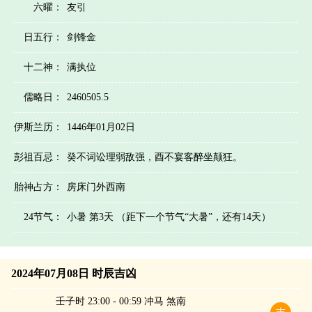
六曜：
友引
日五行：
剑锋金
十二神：
满执位
儒略日：
2460505.5
伊斯兰历：
1446年01月02日
彭祖百忌：
癸不词讼理弱敌强，酉不宴客醉坐颠狂。
胎神占方：
房床门外西南
24节气：
小暑 第3天 （距下一个节气“大暑”，还有14天）
2024年07月08日 时辰吉凶
壬子时 23:00 - 00:59 冲马 煞南