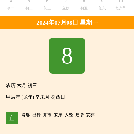
4
5
6
7
8
9
10
初一
初二
初三
立秋
初五
初六
七夕节
2024年07月08日 星期一
8
农历 六月 初三
甲辰年 (龙年) 辛未月 癸酉日
嫁娶
出行
开市
安床
入殓
启攒
安葬
宜