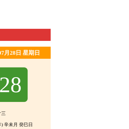
年07月28日 星期日
28
廿三
年) 辛未月 癸巳日