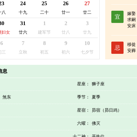
23
24
25
26
27
十八
十九
二十
廿一
廿二
嫁娶
宜
求嗣
30
31
1
2
3
安床
起基
洲妇女
廿六
建军节
廿八
廿九
日
6
7
8
9
10
移徙
忌
安葬
初三
立秋
初五
初六
七夕节
历信息
星座：
狮子座
）煞东
季节：
夏季
星宿：
昴宿（昴日鸡）
六曜：
佛灭
十二神：
开执位