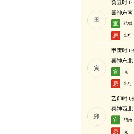
癸丑时 01:
喜神东南
丑
宜
结婚
忌
出行
甲寅时 03:
喜神东北
寅
宜
无
忌
出行
乙卯时 05:
喜神西北
卯
宜
结婚
忌
无