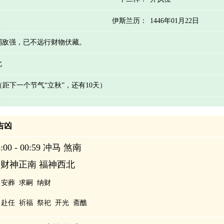
伊斯兰历：
1446年01月22日
弱敌强，已不远行财物伏藏。
北
 （距下一个节气“立秋”，还有10天）
辰吉凶
00 - 00:59 冲马 煞南
 财神正南 福神西北
安葬
求嗣
纳财
赴任
祈福
祭祀
开光
斋醮