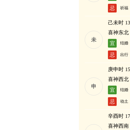
忌
祈福
己未时 13:
喜神东北
未
宜
结婚
忌
出行
庚申时 15:
喜神西北
申
宜
结婚
忌
动土
辛酉时 17:
喜神西南