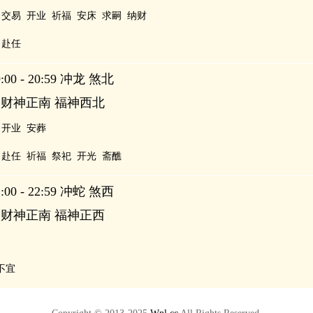
交易
开业
祈福
安床
求嗣
纳财
赴任
00 - 20:59 冲龙 煞北
 财神正南 福神西北
开业
安葬
赴任
祈福
祭祀
开光
斋醮
00 - 22:59 冲蛇 煞西
 财神正南 福神正西
不宜