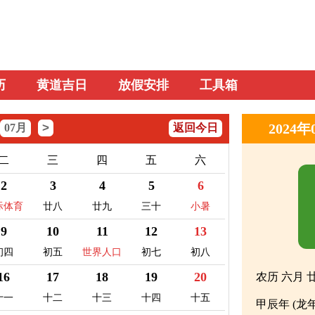
历
黄道吉日
放假安排
工具箱
>
2024
07月
返回今日
二
三
四
五
六
2
3
4
5
6
际体育
廿八
廿九
三十
小暑
者日
9
10
11
12
13
初四
初五
世界人口
初七
初八
日
16
17
18
19
20
农历 六月 
十一
十二
十三
十四
十五
甲辰年 (龙