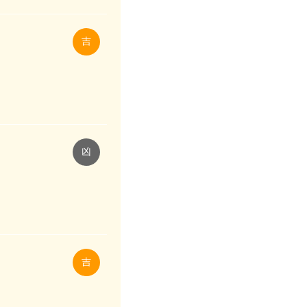
吉
凶
吉