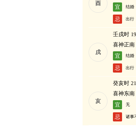
酉
宜
结婚
忌
出行
壬戌时 19:
喜神正南
戌
宜
结婚
忌
出行
癸亥时 21:
喜神东南
亥
宜
无
忌
诸事