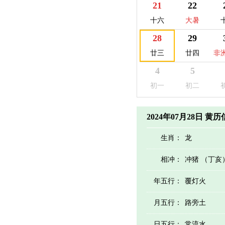
21
22
十六
大暑
28
29
廿三
廿四
非
4
5
初一
初二
2024年07月28日 黄
生肖：
龙
相冲：
冲猪 （丁亥
年五行：
覆灯火
月五行：
路旁土
日五行：
常流水