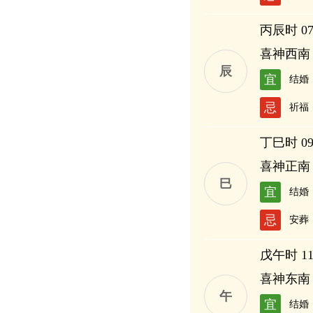
丙辰时 07:
喜神西南
辰
宜
结婚
忌
祈福
丁巳时 09:
喜神正南
巳
宜
结婚
忌
安葬
戊午时 11:
喜神东南
午
宜
结婚