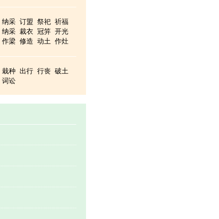
纳采
订盟
祭祀
祈福
纳采
裁衣
冠笄
开光
作梁
修造
动土
作灶
上梁
造屋
纳畜
牧养
栽种
出行
行丧
破土
词讼