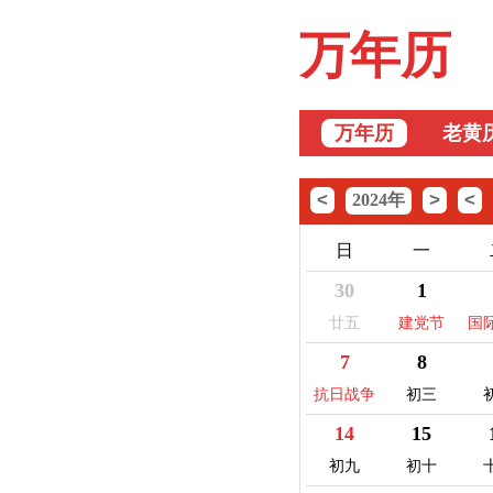
万年历
万年历
老黄
<
>
<
2024年
日
一
30
1
廿五
建党节
国
记
7
8
抗日战争
初三
纪念日
14
15
初九
初十