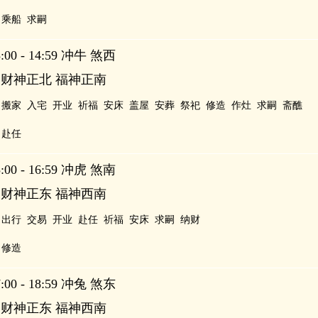
乘船
求嗣
00 - 14:59 冲牛 煞西
 财神正北 福神正南
搬家
入宅
开业
祈福
安床
盖屋
安葬
祭祀
修造
作灶
求嗣
斋醮
赴任
00 - 16:59 冲虎 煞南
 财神正东 福神西南
出行
交易
开业
赴任
祈福
安床
求嗣
纳财
修造
00 - 18:59 冲兔 煞东
 财神正东 福神西南