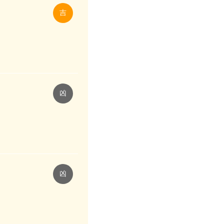
吉
凶
凶