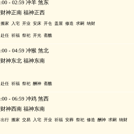
00 - 02:59 冲羊 煞东
 财神正南 福神正西
搬家
入宅
开业
安床
开仓
盖屋
修造
求嗣
纳财
赴任
祈福
祭祀
开光
斋醮
00 - 04:59 冲猴 煞北
 财神东北 福神东南
赴任
祈福
祭祀
酬神
斋醮
00 - 06:59 冲鸡 煞西
 财神西南 福神东南
出行
搬家
交易
入宅
开业
祈福
安葬
祭祀
修造
酬神
求嗣
纳财