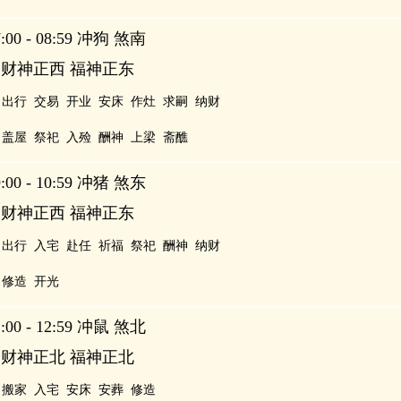
00 - 08:59 冲狗 煞南
 财神正西 福神正东
出行
交易
开业
安床
作灶
求嗣
纳财
盖屋
祭祀
入殓
酬神
上梁
斋醮
00 - 10:59 冲猪 煞东
 财神正西 福神正东
出行
入宅
赴任
祈福
祭祀
酬神
纳财
修造
开光
00 - 12:59 冲鼠 煞北
 财神正北 福神正北
搬家
入宅
安床
安葬
修造