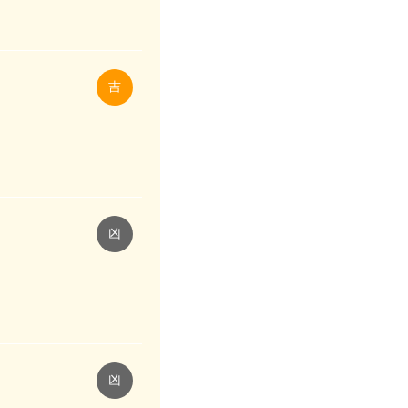
吉
凶
凶