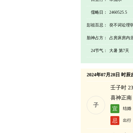
儒略日：
2460525.5
彭祖百忌：
癸不词讼理
胎神占方：
占房床房内
24节气：
大暑 第7天
2024年07月28日 时
壬子时 23:
喜神正南
子
宜
结婚
忌
出行