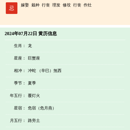
嫁娶
栽种
行丧
理发
修坟
行丧
作灶
忌
2024年07月22日 黄历信息
生肖：
龙
星座：
巨蟹座
相冲：
冲蛇 （辛巳）煞西
季节：
夏季
年五行：
覆灯火
星宿：
危宿（危月燕）
月五行：
路旁土