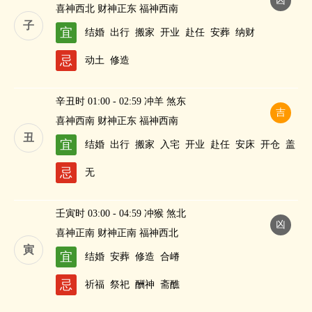
凶
喜神西北 财神正东 福神西南
子
宜
结婚
出行
搬家
开业
赴任
安葬
纳财
忌
动土
修造
辛丑时 01:00 - 02:59 冲羊 煞东
吉
喜神西南 财神正东 福神西南
丑
宜
结婚
出行
搬家
入宅
开业
赴任
安床
开仓
盖
屋
修造
进人口
纳财
忌
无
壬寅时 03:00 - 04:59 冲猴 煞北
凶
喜神正南 财神正南 福神西北
寅
宜
结婚
安葬
修造
合嵴
忌
祈福
祭祀
酬神
斋醮