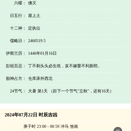
六曜：
佛灭
日五行：
屋上土
十二神：
定执位
儒略日：
2460519.5
伊斯兰历：
1446年01月16日
彭祖百忌：
丁不剃头头必生疮，亥不嫁娶不利新郎。
胎神占方：
仓库床外西北
24节气：
大暑 第1天 （距下一个节气“立秋”，还有16天）
2024年07月22日 时辰吉凶
庚子时 23:00 - 00:59 冲马 煞南