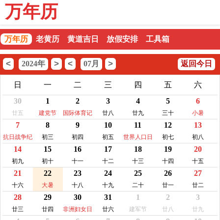
万年历
万年历
老黄历
黄道吉日
放假安排
工具箱
<
>
<
>
2024年
07月
返回今日
日
一
二
三
四
五
六
30
1
2
3
4
5
6
廿五
建党节
国际体育记
廿八
廿九
三十
小暑
7
8
9
10
11
12
13
者日
抗日战争纪
初三
初四
初五
世界人口日
初七
初八
14
15
16
17
18
19
20
念日
初九
初十
十一
十二
十三
十四
十五
21
22
23
24
25
26
27
十六
大暑
十八
十九
二十
廿一
廿二
28
29
30
31
1
2
3
廿三
廿四
非洲妇女日
廿六
建军节
廿八
廿九