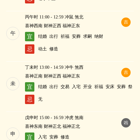
丙午时 11:00 - 12:59 冲鼠 煞北
吉
喜神西南 财神正西 福神正东
午
宜
结婚
出行
祈福
安葬
求嗣
纳财
忌
动土
修造
丁未时 13:00 - 14:59 冲牛 煞西
吉
喜神正南 财神正西 福神正东
未
宜
结婚
出行
交易
入宅
开业
祈福
安床
安葬
祭
祀
修造
求嗣
纳财
忌
无
戊申时 15:00 - 16:59 冲虎 煞南
凶
喜神东南 财神正北 福神正北
申
宜
入宅
安葬
修造