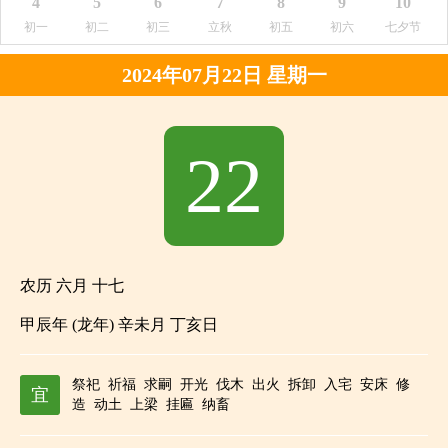
4
5
6
7
8
9
10
初一
初二
初三
立秋
初五
初六
七夕节
2024年07月22日 星期一
22
农历 六月 十七
甲辰年 (龙年) 辛未月 丁亥日
祭祀
祈福
求嗣
开光
伐木
出火
拆卸
入宅
安床
修
宜
造
动土
上梁
挂匾
纳畜