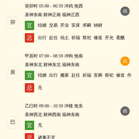
癸卯时 05:00 - 06:59 冲鸡 煞西
凶
喜神东南 财神正南 福神正西
卯
宜
结婚
交易
开业
安床
求嗣
纳财
忌
出行
赴任
动土
祈福
祭祀
修造
开光
斋醮
甲辰时 07:00 - 08:59 冲狗 煞南
吉
喜神东北 财神东北 福神东南
辰
宜
结婚
出行
搬家
赴任
祈福
安葬
祭祀
修造
作
灶
酬神
进人口
斋醮
纳财
忌
无
乙巳时 09:00 - 10:59 冲猪 煞东
凶
喜神西北 财神西南 福神东南
巳
宜
无
忌
诸事不宜