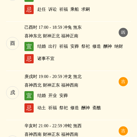
忌
赴任
诉讼
祈福
乘船
求嗣
己酉时 17:00 - 18:59 冲兔 煞东
凶
喜神东北 财神正北 福神正南
酉
宜
结婚
出行
祈福
安葬
祭祀
修造
酬神
纳财
忌
诸事不宜
庚戌时 19:00 - 20:59 冲龙 煞北
吉
喜神西北 财神正东 福神西南
戌
宜
结婚
开业
安葬
忌
动土
祈福
祭祀
修造
酬神
斋醮
辛亥时 21:00 - 22:59 冲蛇 煞西
吉
喜神西南 财神正东 福神西南