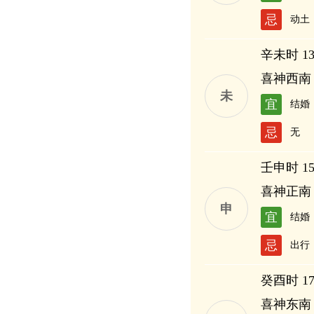
忌
动土
辛未时 13:
喜神西南
未
宜
结婚
忌
无
壬申时 15:
喜神正南
申
宜
结婚
忌
出行
癸酉时 17:
喜神东南