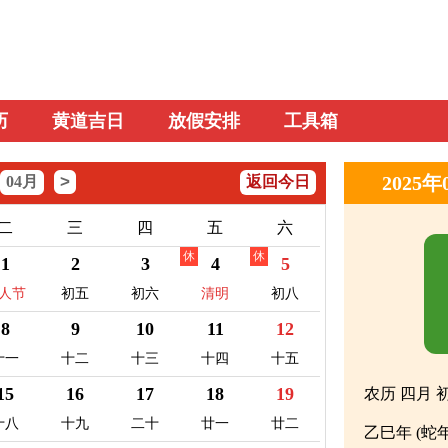
历
黄道吉日
放假安排
工具箱
>
2025
04月
返回今日
二
三
四
五
六
休
休
1
2
3
4
5
人节
初五
初六
清明
初八
8
9
10
11
12
十一
十二
十三
十四
十五
15
16
17
18
19
农历 四月 
十八
十九
二十
廿一
廿二
乙巳年 (蛇