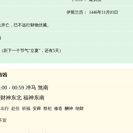
伊斯兰历：
1446年11月03日
比并亡，巳不远行财物伏藏。
南
天 （距下一个节气“立夏”，还有5天）
辰吉凶
00 - 00:59 冲马 煞南
 财神东北 福神东南
出行
赴任
祈福
安葬
祭祀
修造
酬神
纳财
不宜