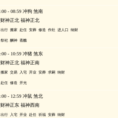
00 - 08:59 冲狗 煞南
 财神正北 福神正北
出行
搬家
赴任
安葬
修造
作灶
进人口
纳财
祭祀
酬神
斋醮
00 - 10:59 冲猪 煞东
 财神正北 福神正南
搬家
交易
入宅
开业
安葬
求嗣
纳财
赴任
修造
开光
00 - 12:59 冲鼠 煞北
 财神正东 福神西南
出行
入宅
开业
赴任
祈福
安葬
纳财