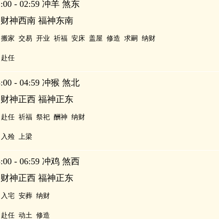
00 - 02:59 冲羊 煞东
 财神西南 福神东南
搬家
交易
开业
祈福
安床
盖屋
修造
求嗣
纳财
赴任
00 - 04:59 冲猴 煞北
 财神正西 福神正东
赴任
祈福
祭祀
酬神
纳财
入殓
上梁
00 - 06:59 冲鸡 煞西
 财神正西 福神正东
入宅
安葬
纳财
赴任
动土
修造