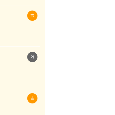
吉
凶
吉