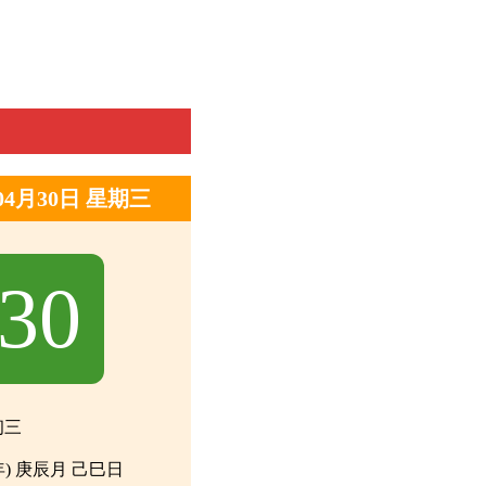
年04月30日 星期三
30
初三
年) 庚辰月 己巳日