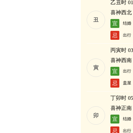
乙丑时 01:
喜神西北
丑
宜
结婚
忌
出行
丙寅时 03:
喜神西南
寅
宜
出行
忌
盖屋
丁卯时 05:
喜神正南
卯
宜
结婚
忌
出行