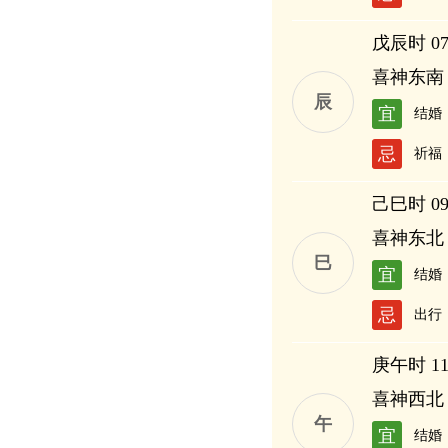
戊辰时 07:
喜神东南
辰
宜
结婚
忌
祈福
己巳时 09:
喜神东北
巳
宜
结婚
忌
出行
庚午时 11:
喜神西北
午
宜
结婚