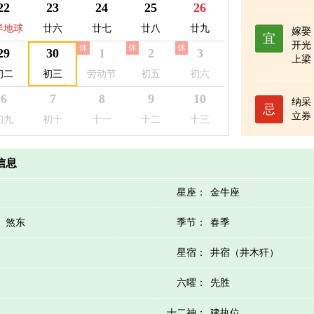
22
23
24
25
26
界地球
廿六
廿七
廿八
廿九
嫁娶
宜
开光
休
休
休
日
29
30
1
2
3
上梁
病
初二
初三
劳动节
初五
初六
开池
6
7
8
9
10
纳采
忌
立券
初九
初十
十一
十二
十三
历信息
星座：
金牛座
）煞东
季节：
春季
星宿：
井宿（井木犴）
六曜：
先胜
十二神：
建执位