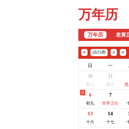
万年历
万年历
老黄
<
>
<
2025年
日
一
30
31
初二
初三
愚
休
6
7
初九
世界卫生
日
13
14
十六
十七