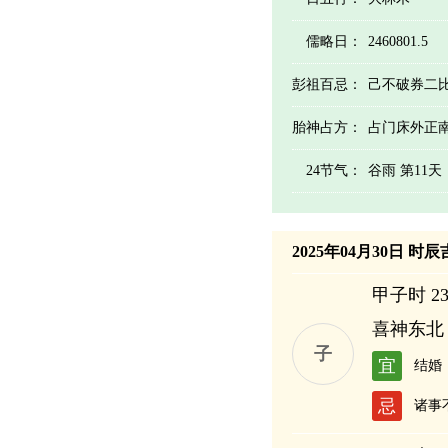
儒略日：
2460801.5
彭祖百忌：
己不破券二
胎神占方：
占门床外正
24节气：
谷雨 第11
2025年04月30日 时
甲子时 23:
喜神东北
子
宜
结婚
忌
诸事