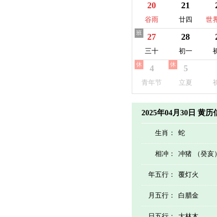
20
21
谷雨
廿四
世
班
27
28
三十
初一
休
休
4
5
青年节
立夏
2025年04月30日 黄
生肖：
蛇
相冲：
冲猪 （癸亥
年五行：
覆灯火
月五行：
白腊金
日五行：
大林木