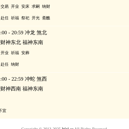
交易
开业
安床
求嗣
纳财
赴任
祈福
祭祀
开光
斋醮
00 - 20:59 冲龙 煞北
 财神东北 福神东南
开业
祈福
安葬
赴任
纳财
00 - 22:59 冲蛇 煞西
 财神西南 福神东南
不宜