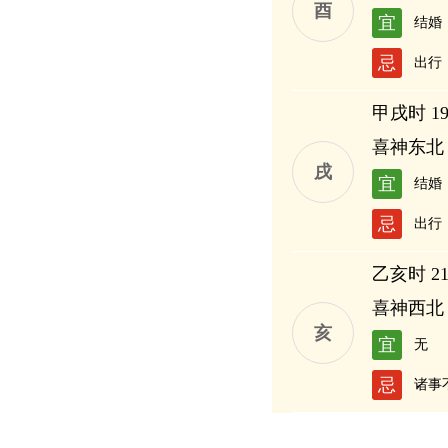
酉
宜
结婚
忌
出行
甲戌时 19:
喜神东北
戌
宜
结婚
忌
出行
乙亥时 21:
喜神西北
亥
宜
无
忌
诸事