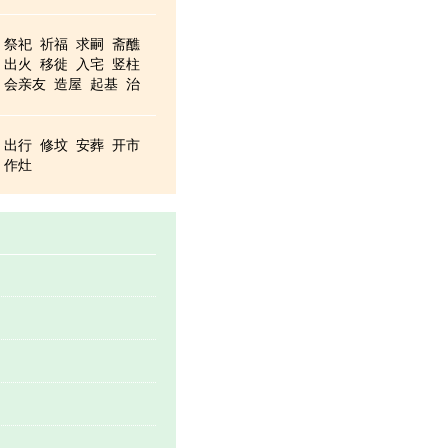
祭祀
祈福
求嗣
斋醮
出火
移徙
入宅
竖柱
会亲友
造屋
起基
治
治病
安门
造车器
掘井
出行
修坟
安葬
开市
作灶