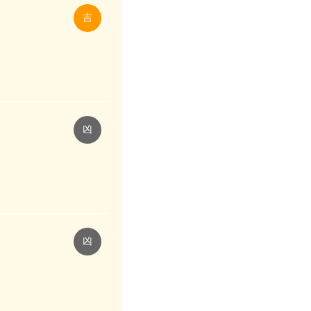
吉
凶
凶