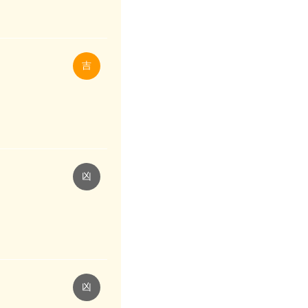
吉
凶
凶