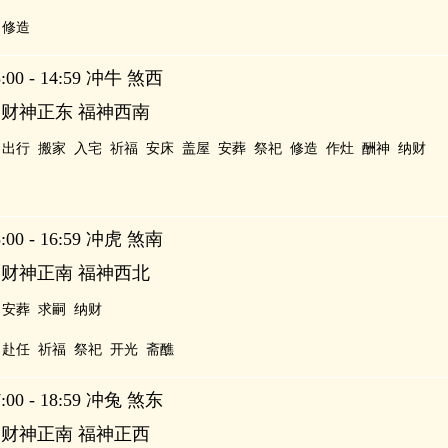
修造
00 - 14:59 冲牛 煞西
 财神正东 福神西南
出行
搬家
入宅
祈福
安床
盖屋
安葬
祭祀
修造
作灶
酬神
纳财
00 - 16:59 冲虎 煞南
 财神正南 福神西北
安葬
求嗣
纳财
赴任
祈福
祭祀
开光
斋醮
00 - 18:59 冲兔 煞东
 财神正南 福神正西