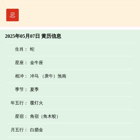
忌
2025年05月07日 黄历信息
生肖：
蛇
星座：
金牛座
相冲：
冲马 （庚午）煞南
季节：
夏季
年五行：
覆灯火
星宿：
角宿（角木蛟）
月五行：
白腊金