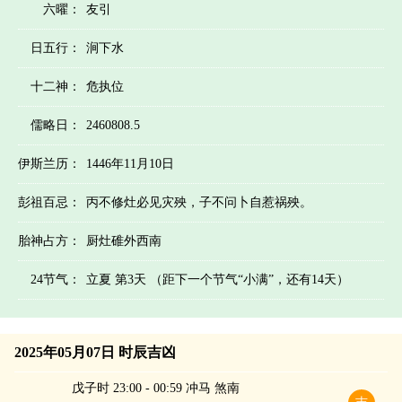
六曜：
友引
日五行：
涧下水
十二神：
危执位
儒略日：
2460808.5
伊斯兰历：
1446年11月10日
彭祖百忌：
丙不修灶必见灾殃，子不问卜自惹祸殃。
胎神占方：
厨灶碓外西南
24节气：
立夏 第3天 （距下一个节气“小满”，还有14天）
2025年05月07日 时辰吉凶
戊子时 23:00 - 00:59 冲马 煞南