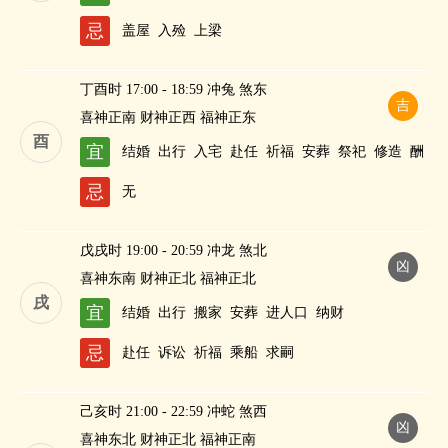
忌
盖屋
入殓
上梁
丁酉时 17:00 - 18:59 冲兔 煞东
吉
喜神正南 财神正西 福神正东
酉
宜
结婚
出行
入宅
赴任
祈福
安葬
祭祀
修造
酬
神
纳财
忌
无
戊戌时 19:00 - 20:59 冲龙 煞北
凶
喜神东南 财神正北 福神正北
戌
宜
结婚
出行
搬家
安葬
进人口
纳财
忌
赴任
诉讼
祈福
乘船
求嗣
己亥时 21:00 - 22:59 冲蛇 煞西
凶
喜神东北 财神正北 福神正南