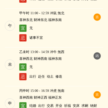
甲午时 11:00 - 12:59 冲鼠 煞北
吉
喜神东北 财神东北 福神东南
午
宜
无
忌
诸事不宜
乙未时 13:00 - 14:59 冲牛 煞西
凶
喜神西北 财神西南 福神东南
未
宜
无
忌
出行
赴任
动土
修造
丙申时 15:00 - 16:59 冲虎 煞南
吉
喜神西南 财神正西 福神正东
申
宜
结婚
出行
交易
开业
祈福
安床
求嗣
纳财