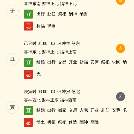
吉
喜神东南 财神正北 福神正北
子
宜
出行
赴任
祭祀
酬神
纳财
忌
祈福
求嗣
己丑时 01:00 - 02:59 冲羊 煞东
吉
喜神东北 财神正北 福神正南
丑
宜
结婚
出行
交易
开业
祈福
安床
祭祀
求嗣
纳
财
忌
无
庚寅时 03:00 - 04:59 冲猴 煞北
凶
喜神西北 财神正东 福神西南
寅
宜
结婚
出行
搬家
交易
入宅
开业
赴任
安葬
求
嗣
纳财
忌
动土
祈福
祭祀
修造
酬神
斋醮