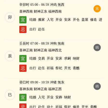
辛卯时 05:00 - 06:59 冲鸡 煞西
吉
喜神西南 财神正东 福神西南
卯
宜
结婚
搬家
入宅
开业
安床
开仓
盖屋
修造
进
人口
纳财
忌
出行
赴任
壬辰时 07:00 - 08:59 冲狗 煞南
凶
喜神正南 财神正南 福神西北
辰
宜
结婚
交易
开业
安床
求嗣
纳财
忌
出行
赴任
祈福
祭祀
开光
斋醮
癸巳时 09:00 - 10:59 冲猪 煞东
凶
喜神东南 财神正南 福神正西
巳
宜
结婚
入宅
开业
安葬
纳财
忌
出行
赴任
动土
祈福
祭祀
修造
开光
斋醮