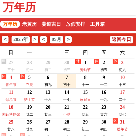
万年历
万年历
老黄历
黄道吉日
放假安排
工具箱
<
>
<
>
2025年
05月
返回今日
日
一
二
三
四
五
六
班
休
休
休
27
28
29
30
1
2
3
三十
初一
初二
初三
劳动节
初五
初六
休
休
4
5
6
7
8
9
10
青年节
立夏
初九
初十
十一
十二
十三
11
12
13
14
15
16
17
母亲节
护士节
十六
十七
家庭日
十九
二十
18
19
20
21
22
23
24
国际博物馆
廿二
廿三
小满
廿五
廿六
廿七
休
25
26
27
28
29
30
31
日
廿八
廿九
初一
初二
初三
初四
端午节
休
休