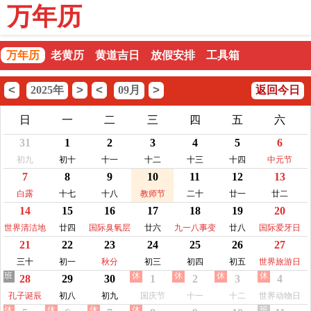
万年历
万年历
老黄历
黄道吉日
放假安排
工具箱
<
>
<
>
2025年
09月
返回今日
日
一
二
三
四
五
六
31
1
2
3
4
5
6
初九
初十
十一
十二
十三
十四
中元节
7
8
9
10
11
12
13
白露
十七
十八
教师节
二十
廿一
廿二
14
15
16
17
18
19
20
世界清洁地
廿四
国际臭氧层
廿六
九一八事变
廿八
国际爱牙日
21
22
23
24
25
26
27
球日
保护日
纪念日
三十
初一
秋分
初三
初四
初五
世界旅游日
班
休
休
休
休
28
29
30
1
2
3
4
孔子诞辰
初八
初九
国庆节
十一
十二
世界动物日
休
休
休
休
班