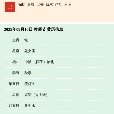
探病
开渠
安葬
伐木
作灶
入宅
忌
2025年09月10日 教师节 黄历信息
生肖：
蛇
星座：
处女座
相冲：
冲鼠 （丙子）煞北
季节：
秋季
年五行：
覆灯火
星宿：
胃宿（胃土雉）
月五行：
泉中水