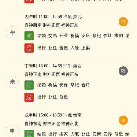
丙午时 11:00 - 12:59 冲鼠 煞北
吉
喜神西南 财神正西 福神正东
午
宜
结婚
交易
开业
祈福
安床
祭祀
作灶
求嗣
纳
财
忌
出行
赴任
盖屋
入殓
上梁
丁未时 13:00 - 14:59 冲牛 煞西
凶
喜神正南 财神正西 福神正东
未
宜
结婚
祈福
安葬
祭祀
合嵴
忌
出行
赴任
修造
戊申时 15:00 - 16:59 冲虎 煞南
吉
喜神东南 财神正北 福神正北
申
宜
结婚
出行
搬家
入宅
赴任
安床
安葬
修造
纳