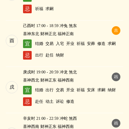
财
忌
祈福
求嗣
己酉时 17:00 - 18:59 冲兔 煞东
吉
喜神东北 财神正北 福神正南
酉
宜
结婚
交易
入宅
开业
祈福
安葬
修造
求嗣
忌
出行
赴任
纳财
庚戌时 19:00 - 20:59 冲龙 煞北
凶
喜神西北 财神正东 福神西南
戌
宜
结婚
出行
交易
开业
祈福
安床
求嗣
纳财
忌
赴任
动土
诉讼
修造
辛亥时 21:00 - 22:59 冲蛇 煞西
凶
喜神西南 财神正东 福神西南