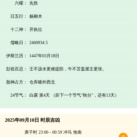
六曜：
先胜
日五行：
杨柳木
十二神：
开执位
儒略日：
2460934.5
伊斯兰历：
1447年03月18日
彭祖百忌：
壬不汲水更难提防，午不苫盖屋主更张。
胎神占方：
仓库碓外西北
24节气：
白露 第4天 （距下一个节气“秋分”，还有13天）
2025年09月10日 时辰吉凶
庚子时 23:00 - 00:59 冲马 煞南