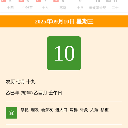
5
6
7
8
9
10
11
十四
中秋节
十六
寒露
十八
辛亥革命纪
二十
念日
2025年09月10日 星期三
10
农历 七月 十九
乙巳年 (蛇年) 乙酉月 壬午日
祭祀
理发
会亲友
进人口
嫁娶
针灸
入殓
移柩
宜