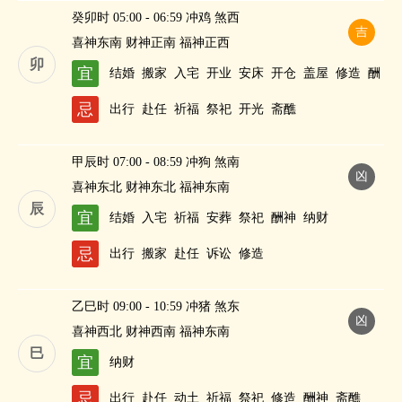
癸卯时 05:00 - 06:59 冲鸡 煞西
吉
喜神东南 财神正南 福神正西
卯
宜
结婚
搬家
入宅
开业
安床
开仓
盖屋
修造
酬
神
纳财
忌
出行
赴任
祈福
祭祀
开光
斋醮
甲辰时 07:00 - 08:59 冲狗 煞南
凶
喜神东北 财神东北 福神东南
辰
宜
结婚
入宅
祈福
安葬
祭祀
酬神
纳财
忌
出行
搬家
赴任
诉讼
修造
乙巳时 09:00 - 10:59 冲猪 煞东
凶
喜神西北 财神西南 福神东南
巳
宜
纳财
忌
出行
赴任
动土
祈福
祭祀
修造
酬神
斋醮