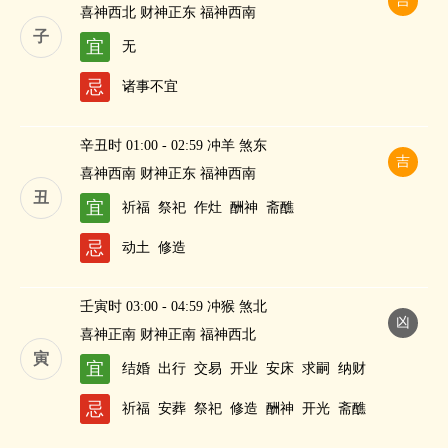
吉
喜神西北 财神正东 福神西南
子
宜
无
忌
诸事不宜
辛丑时 01:00 - 02:59 冲羊 煞东
吉
喜神西南 财神正东 福神西南
丑
宜
祈福
祭祀
作灶
酬神
斋醮
忌
动土
修造
壬寅时 03:00 - 04:59 冲猴 煞北
凶
喜神正南 财神正南 福神西北
寅
宜
结婚
出行
交易
开业
安床
求嗣
纳财
忌
祈福
安葬
祭祀
修造
酬神
开光
斋醮