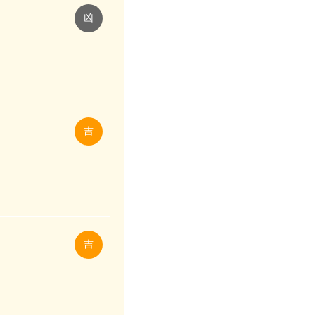
凶
吉
吉