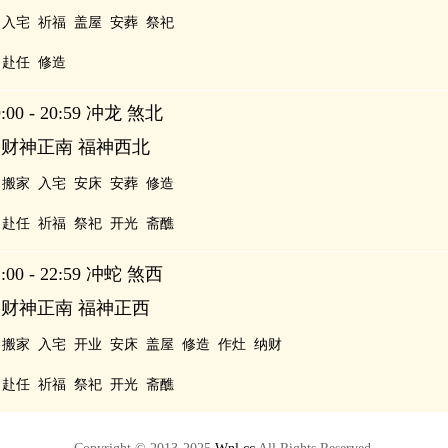
入宅
祈福
盖屋
安葬
祭祀
赴任
修造
00 - 20:59 冲龙 煞北
 财神正南 福神西北
搬家
入宅
安床
安葬
修造
赴任
祈福
祭祀
开光
斋醮
00 - 22:59 冲蛇 煞西
 财神正南 福神正西
搬家
入宅
开业
安床
盖屋
修造
作灶
纳财
赴任
祈福
祭祀
开光
斋醮