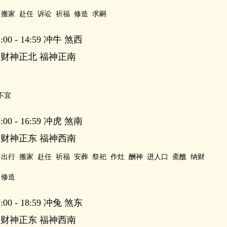
搬家
赴任
诉讼
祈福
修造
求嗣
00 - 14:59 冲牛 煞西
 财神正北 福神正南
不宜
00 - 16:59 冲虎 煞南
 财神正东 福神西南
出行
搬家
赴任
祈福
安葬
祭祀
作灶
酬神
进人口
斋醮
纳财
修造
00 - 18:59 冲兔 煞东
 财神正东 福神西南