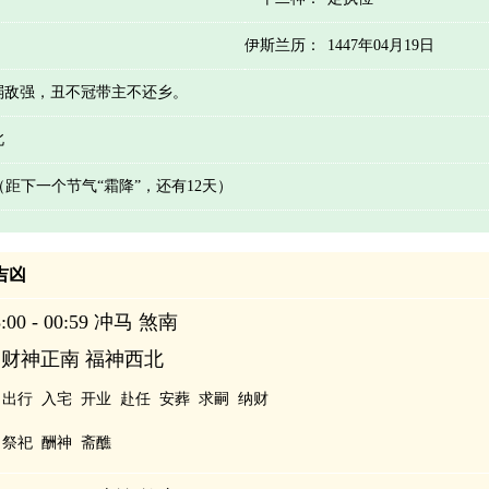
伊斯兰历：
1447年04月19日
弱敌强，丑不冠带主不还乡。
北
 （距下一个节气“霜降”，还有12天）
辰吉凶
00 - 00:59 冲马 煞南
 财神正南 福神西北
出行
入宅
开业
赴任
安葬
求嗣
纳财
祭祀
酬神
斋醮