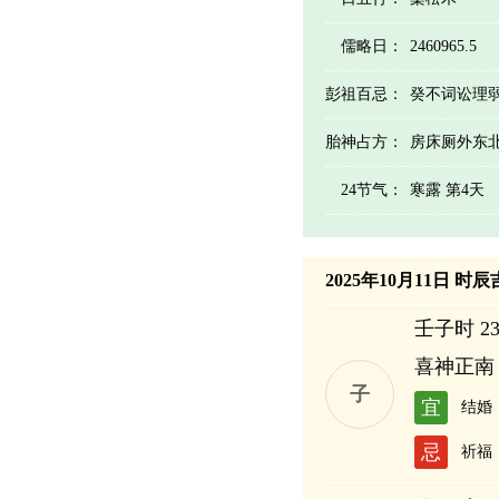
儒略日：
2460965.5
彭祖百忌：
癸不词讼理
胎神占方：
房床厕外东
24节气：
寒露 第4天
2025年10月11日 时
壬子时 23:
喜神正南
子
宜
结婚
忌
祈福