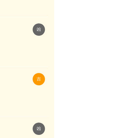
凶
吉
凶