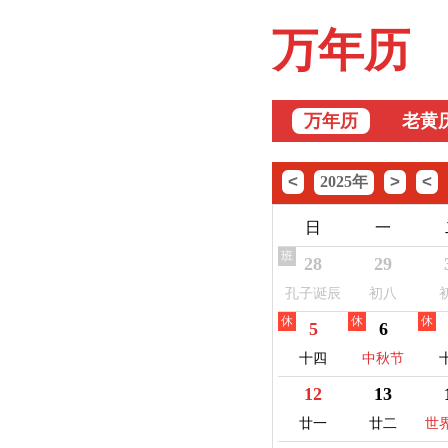
万年历
万年历
老黄
<
>
<
2025年
日
一
班
28
29
孔子诞辰
初八
休
休
休
5
6
十四
中秋节
12
13
廿一
廿二
世