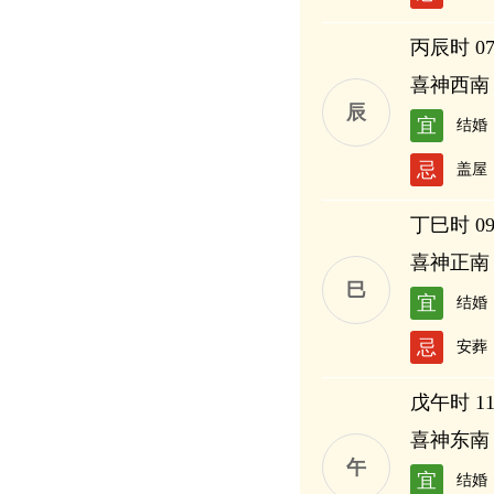
丙辰时 07:
喜神西南
辰
宜
结婚
忌
盖屋
丁巳时 09:
喜神正南
巳
宜
结婚
忌
安葬
戊午时 11:
喜神东南
午
宜
结婚