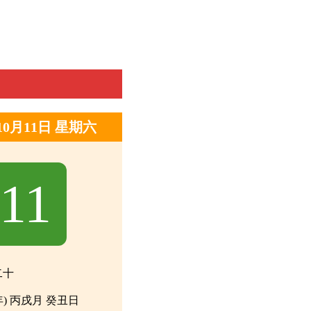
年10月11日 星期六
11
二十
年) 丙戌月 癸丑日