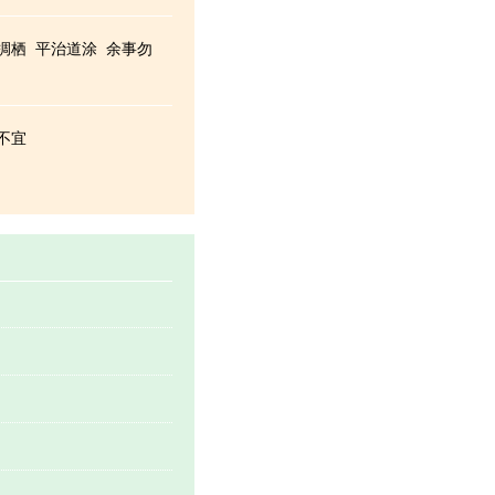
椆栖
平治道涂
余事勿
不宜