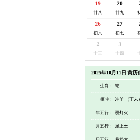
19
20
廿八
廿九
26
27
初六
初七
2
3
十三
十四
2025年10月11日 黄
生肖：
蛇
相冲：
冲羊 （丁未
年五行：
覆灯火
月五行：
屋上土
日五行：
桑松木