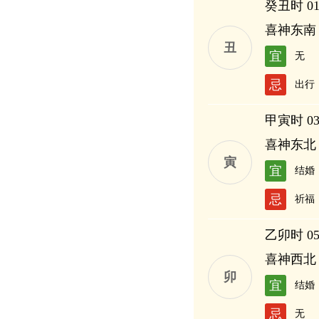
癸丑时 01:
喜神东南
丑
宜
无
忌
出行
甲寅时 03:
喜神东北
寅
宜
结婚
忌
祈福
乙卯时 05:
喜神西北
卯
宜
结婚
忌
无