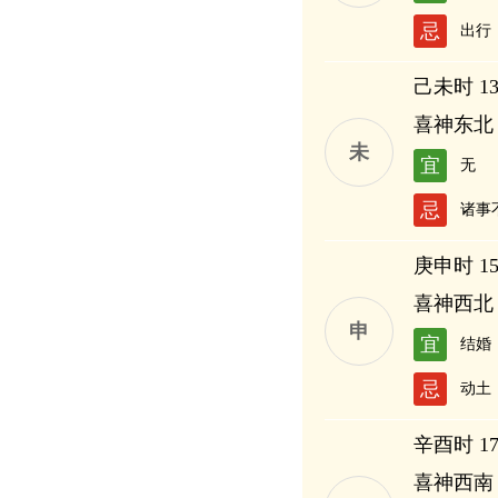
忌
出行
己未时 13:
喜神东北
未
宜
无
忌
诸事
庚申时 15:
喜神西北
申
宜
结婚
忌
动土
辛酉时 17:
喜神西南