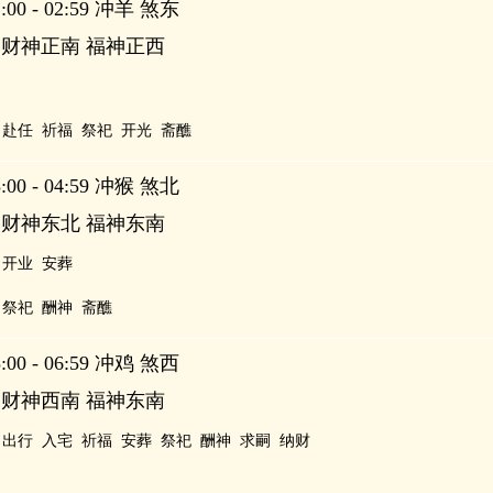
00 - 02:59 冲羊 煞东
 财神正南 福神正西
赴任
祈福
祭祀
开光
斋醮
00 - 04:59 冲猴 煞北
 财神东北 福神东南
开业
安葬
祭祀
酬神
斋醮
00 - 06:59 冲鸡 煞西
 财神西南 福神东南
出行
入宅
祈福
安葬
祭祀
酬神
求嗣
纳财