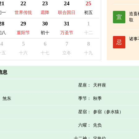
日
贫困日
21
22
23
24
25
初一
世界传统
霜降
联合国日
初五
造畜
宜
取
医药日
28
29
30
31
1
初八
重阳节
初十
万圣节
十二
诸事
忌
4
5
6
7
8
十五
十六
十七
立冬
十九
历信息
星座：
天秤座
）煞东
季节：
秋季
星宿：
参宿（参水猿）
六曜：
先负
十二神：
定执位