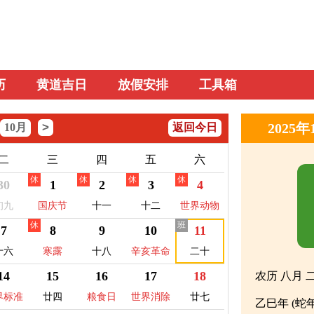
历
黄道吉日
放假安排
工具箱
>
2025
10月
返回今日
二
三
四
五
六
休
休
休
休
30
1
2
3
4
初九
国庆节
十一
十二
世界动物
休
班
日
7
8
9
10
11
十六
寒露
十八
辛亥革命
二十
纪念日
14
15
16
17
18
农历 八月 
界标准
廿四
粮食日
世界消除
廿七
乙巳年 (蛇