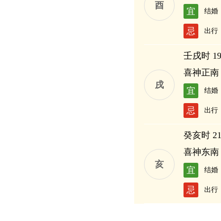
酉
宜
结婚
忌
出行
壬戌时 19:
喜神正南
戌
宜
结婚
忌
出行
癸亥时 21:
喜神东南
亥
宜
结婚
忌
出行