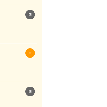
凶
吉
凶