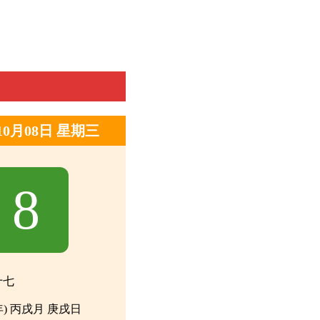
年10月08日 星期三
8
十七
年) 丙戌月 庚戌日