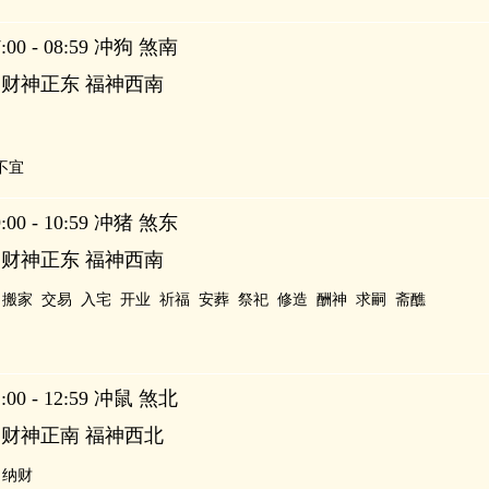
00 - 08:59 冲狗 煞南
 财神正东 福神西南
不宜
00 - 10:59 冲猪 煞东
 财神正东 福神西南
搬家
交易
入宅
开业
祈福
安葬
祭祀
修造
酬神
求嗣
斋醮
00 - 12:59 冲鼠 煞北
 财神正南 福神西北
纳财