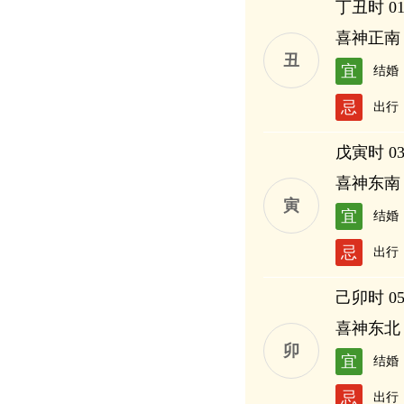
丁丑时 01:
喜神正南
丑
宜
结婚
忌
出行
戊寅时 03:
喜神东南
寅
宜
结婚
忌
出行
己卯时 05:
喜神东北
卯
宜
结婚
忌
出行