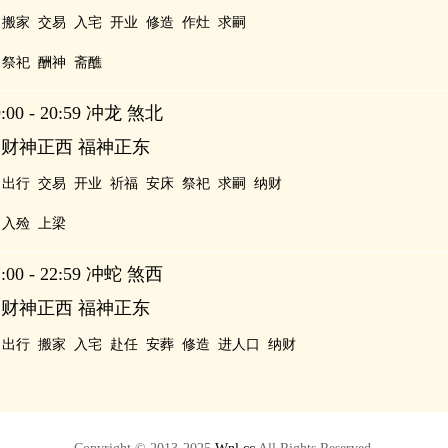
搬家
交易
入宅
开业
修造
作灶
求嗣
祭祀
酬神
斋醮
00 - 20:59 冲龙 煞北
 财神正西 福神正东
出行
交易
开业
祈福
安床
祭祀
求嗣
纳财
入殓
上梁
00 - 22:59 冲蛇 煞西
 财神正西 福神正东
出行
搬家
入宅
赴任
安葬
修造
进人口
纳财