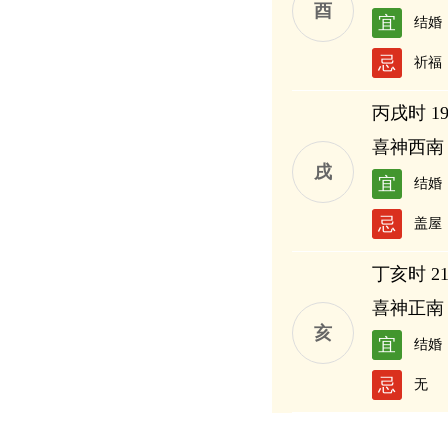
酉
宜
结婚
忌
祈福
丙戌时 19:
喜神西南
戌
宜
结婚
忌
盖屋
丁亥时 21:
喜神正南
亥
宜
结婚
忌
无