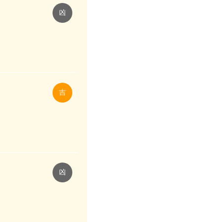
凶
吉
凶