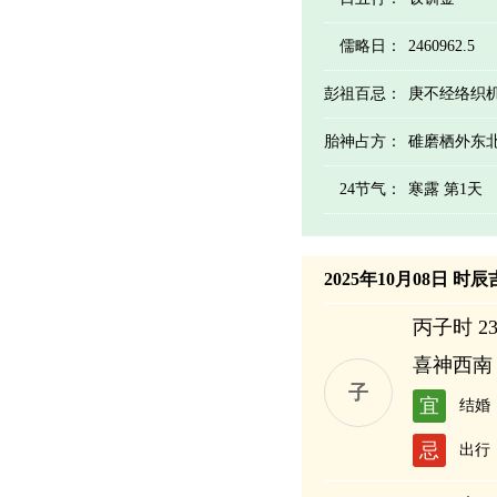
儒略日：
2460962.5
彭祖百忌：
庚不经络织
胎神占方：
碓磨栖外东
24节气：
寒露 第1天
2025年10月08日 时
丙子时 23:
喜神西南
子
宜
结婚
忌
出行