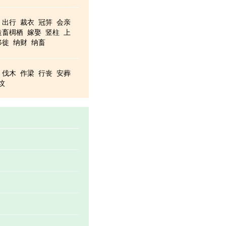
出行
裁衣
冠笄
会亲
造畜椆栖
嫁娶
竖柱
上
移徙
纳财
纳畜
伐木
作梁
行丧
安葬
坟