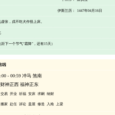
伊斯兰历：
1447年04月16日
机虚张，戌不吃犬作怪上床。
北
 （距下一个节气“霜降”，还有15天）
辰吉凶
00 - 00:59 冲马 煞南
 财神正西 福神正东
交易
开业
祈福
安床
求嗣
纳财
搬家
赴任
诉讼
盖屋
修造
入殓
上梁