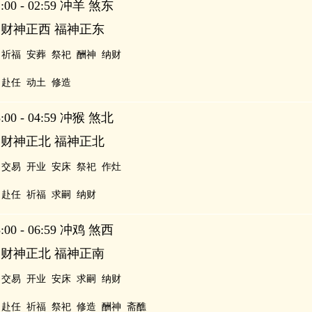
00 - 02:59 冲羊 煞东
 财神正西 福神正东
祈福
安葬
祭祀
酬神
纳财
赴任
动土
修造
00 - 04:59 冲猴 煞北
 财神正北 福神正北
交易
开业
安床
祭祀
作灶
赴任
祈福
求嗣
纳财
00 - 06:59 冲鸡 煞西
 财神正北 福神正南
交易
开业
安床
求嗣
纳财
赴任
祈福
祭祀
修造
酬神
斋醮