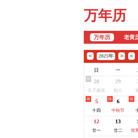
万年历
万年历
老黄
<
>
<
2025年
日
一
班
28
29
孔子诞辰
初八
休
休
休
5
6
十四
中秋节
12
13
廿一
廿二
世