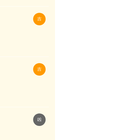
吉
吉
凶