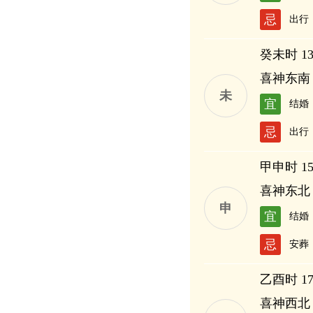
忌
出行
癸未时 13:
喜神东南
未
宜
结婚
忌
出行
甲申时 15:
喜神东北
申
宜
结婚
忌
安葬
乙酉时 17:
喜神西北