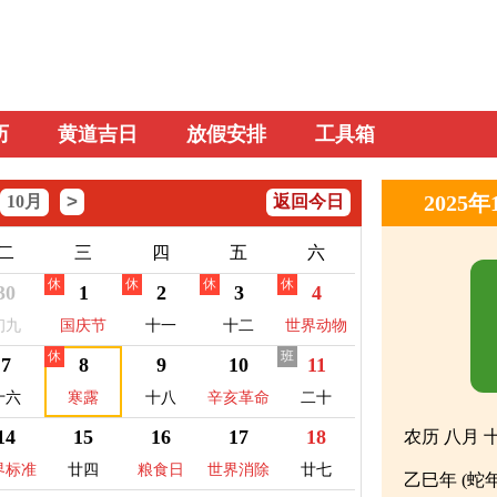
历
黄道吉日
放假安排
工具箱
>
2025
10月
返回今日
二
三
四
五
六
休
休
休
休
30
1
2
3
4
初九
国庆节
十一
十二
世界动物
休
班
日
7
8
9
10
11
十六
寒露
十八
辛亥革命
二十
纪念日
14
15
16
17
18
农历 八月 
界标准
廿四
粮食日
世界消除
廿七
乙巳年 (蛇