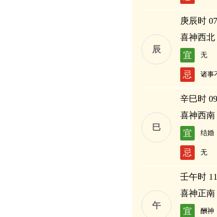
庚辰时 07:
喜神西北
辰
宜
无
忌
诸事
辛巳时 09:
喜神西南
巳
宜
结婚
忌
无
壬午时 11:
喜神正南
午
宜
酬神