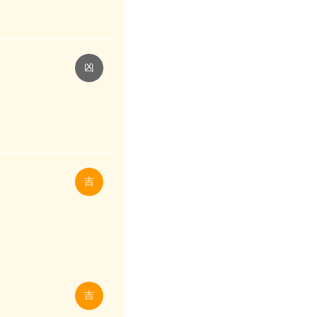
凶
吉
吉