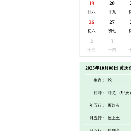
19
20
廿八
廿九
26
27
初六
初七
2
3
十三
十四
2025年10月08日 黄
生肖：
蛇
相冲：
冲龙 （甲辰
年五行：
覆灯火
月五行：
屋上土
日五行：
钗钏金