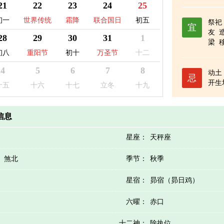
日
贫困日
21
22
23
24
25
初一
世界传统
霜降
联合国日
初五
祭祀
宜
友
医药日
28
29
30
31
1
梁
初八
重阳节
初十
万圣节
十二
4
5
6
7
8
动土
忌
开生
十五
十六
十七
立冬
十九
历信息
星座：
天秤座
）煞北
季节：
秋季
星宿：
昴宿（昴日鸡）
六曜：
赤口
十二神：
除执位