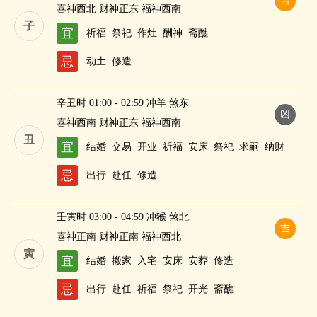
吉
喜神西北 财神正东 福神西南
子
宜
祈福
祭祀
作灶
酬神
斋醮
忌
动土
修造
辛丑时 01:00 - 02:59 冲羊 煞东
凶
喜神西南 财神正东 福神西南
丑
宜
结婚
交易
开业
祈福
安床
祭祀
求嗣
纳财
忌
出行
赴任
修造
壬寅时 03:00 - 04:59 冲猴 煞北
吉
喜神正南 财神正南 福神西北
寅
宜
结婚
搬家
入宅
安床
安葬
修造
忌
出行
赴任
祈福
祭祀
开光
斋醮