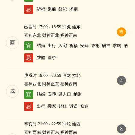
忌
祈福
乘船
祭祀
求嗣
己酉时 17:00 - 18:59 冲兔 煞东
吉
喜神东北 财神正北 福神正南
酉
宜
结婚
出行
入宅
祈福
安葬
祭祀
酬神
求嗣
纳
财
忌
乘船
造桥
庚戌时 19:00 - 20:59 冲龙 煞北
凶
喜神西北 财神正东 福神西南
戌
宜
结婚
安葬
进人口
纳财
忌
出行
搬家
赴任
诉讼
修造
辛亥时 21:00 - 22:59 冲蛇 煞西
凶
喜神西南 财神正东 福神西南