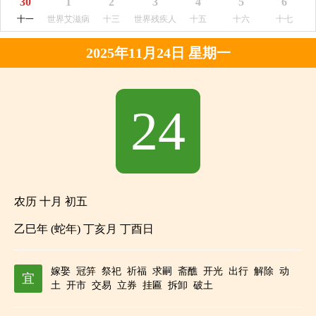
30
1
2
3
4
5
6
十一
世界艾滋病
十三
世界残疾人
十五
十六
十七
日
日
2025年11月24日 星期一
24
农历 十月 初五
乙巳年 (蛇年) 丁亥月 丁酉日
嫁娶
冠笄
祭祀
祈福
求嗣
斋醮
开光
出行
解除
动
宜
土
开市
交易
立券
挂匾
拆卸
破土