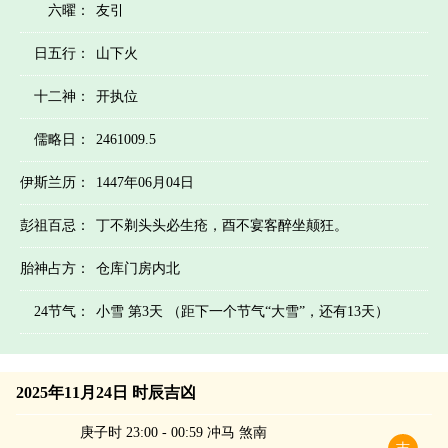
六曜：
友引
日五行：
山下火
十二神：
开执位
儒略日：
2461009.5
伊斯兰历：
1447年06月04日
彭祖百忌：
丁不剃头头必生疮，酉不宴客醉坐颠狂。
胎神占方：
仓库门房内北
24节气：
小雪 第3天 （距下一个节气“大雪”，还有13天）
2025年11月24日 时辰吉凶
庚子时 23:00 - 00:59 冲马 煞南