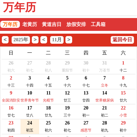
万年历
万年历
老黄历
黄道吉日
放假安排
工具箱
<
>
<
>
2025年
11月
返回今日
日
一
二
三
四
五
六
26
27
28
29
30
31
1
初六
初七
初八
重阳节
初十
万圣节
十二
2
3
4
5
6
7
8
十三
十四
十五
十六
十七
立冬
十九
9
10
11
12
13
14
15
全国消防安
世界青年节
光棍节
廿三
廿四
世界糖尿病
廿六
16
17
18
19
20
21
22
全宣传教育
日
日
廿七
廿八
廿九
三十
初一
初二
小雪
23
24
25
26
27
28
29
初四
初五
初六
初七
感恩节
初九
初十