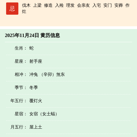
伐木
上梁
修造
入殓
理发
会亲友
入宅
安门
安葬
作
忌
灶
2025年11月24日 黄历信息
生肖：
蛇
星座：
射手座
相冲：
冲兔 （辛卯）煞东
季节：
冬季
年五行：
覆灯火
星宿：
女宿（女土蝠）
月五行：
屋上土