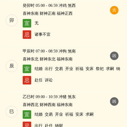
癸卯时 05:00 - 06:59 冲鸡 煞西
吉
喜神东南 财神正南 福神正西
卯
宜
无
忌
诸事不宜
甲辰时 07:00 - 08:59 冲狗 煞南
凶
喜神东北 财神东北 福神东南
辰
宜
结婚
出行
交易
开业
祈福
安床
祭祀
求嗣
纳
财
忌
赴任
诉讼
乙巳时 09:00 - 10:59 冲猪 煞东
凶
喜神西北 财神西南 福神东南
巳
宜
结婚
交易
开业
祈福
安床
求嗣
忌
出行
赴任
纳财