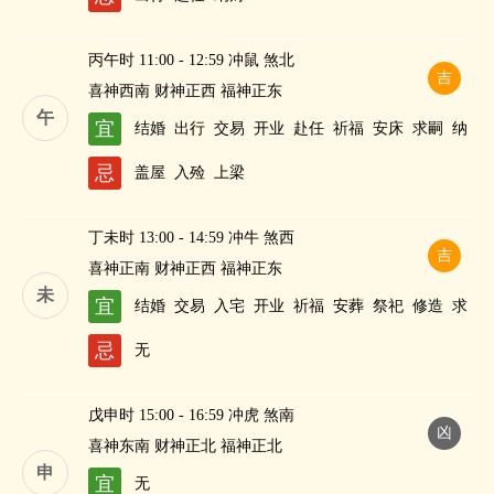
丙午时 11:00 - 12:59 冲鼠 煞北
吉
喜神西南 财神正西 福神正东
午
宜
结婚
出行
交易
开业
赴任
祈福
安床
求嗣
纳
财
忌
盖屋
入殓
上梁
丁未时 13:00 - 14:59 冲牛 煞西
吉
喜神正南 财神正西 福神正东
未
宜
结婚
交易
入宅
开业
祈福
安葬
祭祀
修造
求
嗣
忌
无
戊申时 15:00 - 16:59 冲虎 煞南
凶
喜神东南 财神正北 福神正北
申
宜
无