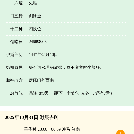
六曜：
先胜
日五行：
剑锋金
十二神：
闭执位
儒略日：
2460985.5
伊斯兰历：
1447年05月10日
彭祖百忌：
癸不词讼理弱敌强，酉不宴客醉坐颠狂。
胎神占方：
房床门外西南
24节气：
霜降 第9天 （距下一个节气“立冬”，还有7天）
2025年10月31日 时辰吉凶
壬子时 23:00 - 00:59 冲马 煞南