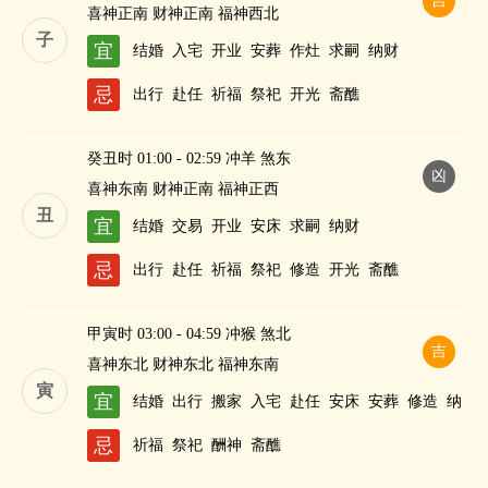
吉
喜神正南 财神正南 福神西北
子
宜
结婚
入宅
开业
安葬
作灶
求嗣
纳财
忌
出行
赴任
祈福
祭祀
开光
斋醮
癸丑时 01:00 - 02:59 冲羊 煞东
凶
喜神东南 财神正南 福神正西
丑
宜
结婚
交易
开业
安床
求嗣
纳财
忌
出行
赴任
祈福
祭祀
修造
开光
斋醮
甲寅时 03:00 - 04:59 冲猴 煞北
吉
喜神东北 财神东北 福神东南
寅
宜
结婚
出行
搬家
入宅
赴任
安床
安葬
修造
纳
财
忌
祈福
祭祀
酬神
斋醮