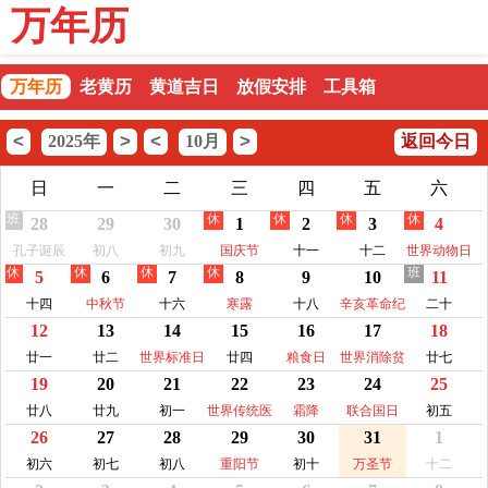
万年历
万年历
老黄历
黄道吉日
放假安排
工具箱
<
>
<
>
2025年
10月
返回今日
日
一
二
三
四
五
六
班
休
休
休
休
28
29
30
1
2
3
4
孔子诞辰
初八
初九
国庆节
十一
十二
世界动物日
休
休
休
休
班
5
6
7
8
9
10
11
十四
中秋节
十六
寒露
十八
辛亥革命纪
二十
12
13
14
15
16
17
18
念日
廿一
廿二
世界标准日
廿四
粮食日
世界消除贫
廿七
19
20
21
22
23
24
25
困日
廿八
廿九
初一
世界传统医
霜降
联合国日
初五
26
27
28
29
30
31
1
药日
初六
初七
初八
重阳节
初十
万圣节
十二