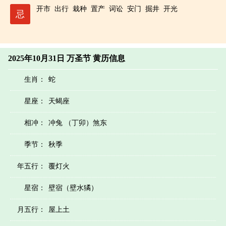
开市
出行
栽种
置产
词讼
安门
掘井
开光
忌
2025年10月31日 万圣节 黄历信息
生肖：
蛇
星座：
天蝎座
相冲：
冲兔 （丁卯）煞东
季节：
秋季
年五行：
覆灯火
星宿：
壁宿（壁水獝）
月五行：
屋上土