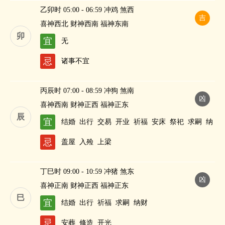
乙卯时 05:00 - 06:59 冲鸡 煞西
吉
喜神西北 财神西南 福神东南
卯
宜
无
忌
诸事不宜
丙辰时 07:00 - 08:59 冲狗 煞南
凶
喜神西南 财神正西 福神正东
辰
宜
结婚
出行
交易
开业
祈福
安床
祭祀
求嗣
纳
财
忌
盖屋
入殓
上梁
丁巳时 09:00 - 10:59 冲猪 煞东
凶
喜神正南 财神正西 福神正东
巳
宜
结婚
出行
祈福
求嗣
纳财
忌
安葬
修造
开光