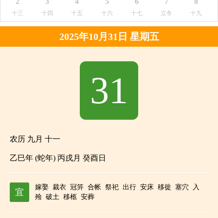
2
3
4
5
6
7
8
十三
十四
十五
十六
十七
立冬
十九
2025年10月31日 星期五
31
农历 九月 十一
乙巳年 (蛇年) 丙戌月 癸酉日
嫁娶
裁衣
冠笄
合帐
祭祀
出行
安床
移徙
塞穴
入
宜
殓
破土
移柩
安葬