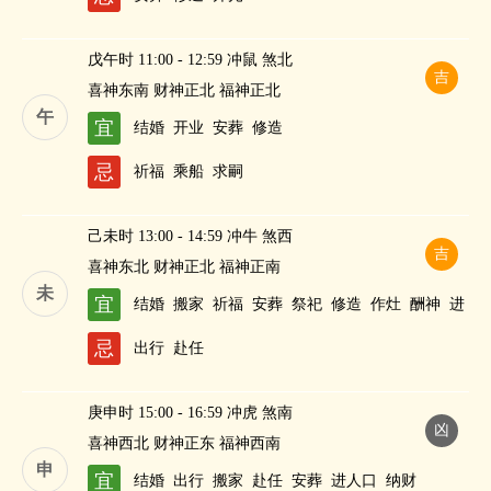
戊午时 11:00 - 12:59 冲鼠 煞北
吉
喜神东南 财神正北 福神正北
午
宜
结婚
开业
安葬
修造
忌
祈福
乘船
求嗣
己未时 13:00 - 14:59 冲牛 煞西
吉
喜神东北 财神正北 福神正南
未
宜
结婚
搬家
祈福
安葬
祭祀
修造
作灶
酬神
进
人口
斋醮
纳财
忌
出行
赴任
庚申时 15:00 - 16:59 冲虎 煞南
凶
喜神西北 财神正东 福神西南
申
宜
结婚
出行
搬家
赴任
安葬
进人口
纳财