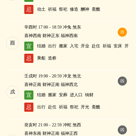
忌
动土
祈福
祭祀
修造
酬神
斋醮
辛酉时 17:00 - 18:59 冲兔 煞东
吉
喜神西南 财神正东 福神西南
酉
宜
结婚
出行
搬家
入宅
开业
赴任
祈福
安床
开
仓
盖屋
修造
纳财
忌
乘船
造桥
壬戌时 19:00 - 20:59 冲龙 煞北
凶
喜神正南 财神正南 福神西北
戌
宜
结婚
搬家
安葬
进人口
纳财
忌
出行
赴任
祈福
祭祀
开光
斋醮
癸亥时 21:00 - 22:59 冲蛇 煞西
凶
喜神东南 财神正南 福神正西