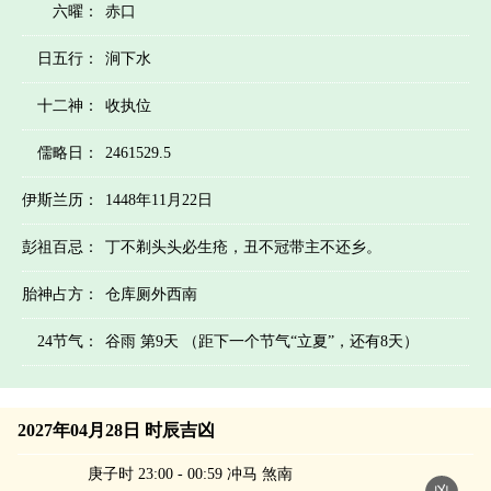
六曜：
赤口
日五行：
涧下水
十二神：
收执位
儒略日：
2461529.5
伊斯兰历：
1448年11月22日
彭祖百忌：
丁不剃头头必生疮，丑不冠带主不还乡。
胎神占方：
仓库厕外西南
24节气：
谷雨 第9天 （距下一个节气“立夏”，还有8天）
2027年04月28日 时辰吉凶
庚子时 23:00 - 00:59 冲马 煞南