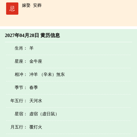
嫁娶
安葬
忌
2027年04月28日 黄历信息
生肖：
羊
星座：
金牛座
相冲：
冲羊 （辛未）煞东
季节：
春季
年五行：
天河水
星宿：
虚宿（虚日鼠）
月五行：
覆灯火